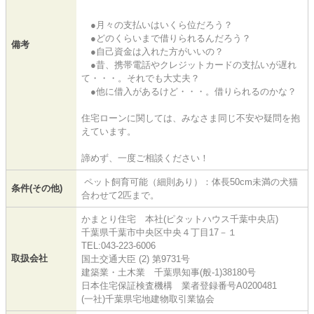
●月々の支払いはいくら位だろう？
●どのくらいまで借りられるんだろう？
備考
●自己資金は入れた方がいいの？
●昔、携帯電話やクレジットカードの支払いが遅れ
て・・・。それでも大丈夫？
●他に借入があるけど・・・。借りられるのかな？
住宅ローンに関しては、みなさま同じ不安や疑問を抱
えています。
諦めず、一度ご相談ください！
ペット飼育可能（細則あり）：体長50cm未満の犬猫
条件(その他)
合わせて2匹まで。
かまとり住宅 本社(ピタットハウス千葉中央店)
千葉県千葉市中央区中央４丁目17－１
TEL:043-223-6006
取扱会社
国土交通大臣 (2) 第9731号
建築業・土木業 千葉県知事(般-1)38180号
日本住宅保証検査機構 業者登録番号A0200481
(一社)千葉県宅地建物取引業協会