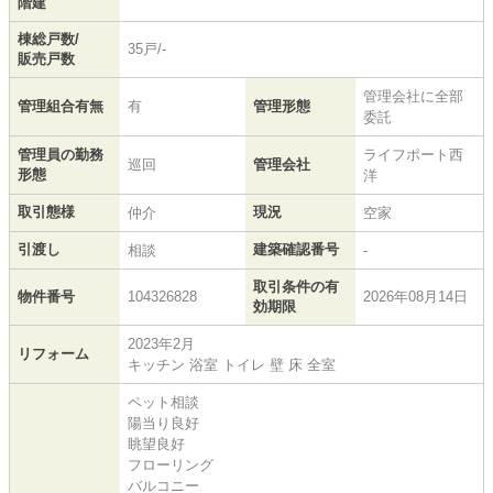
階建
棟総戸数/
35戸/-
販売戸数
管理会社に全部
管理組合有無
有
管理形態
委託
管理員の勤務
ライフポート西
巡回
管理会社
形態
洋
取引態様
現況
仲介
空家
引渡し
建築確認番号
相談
-
取引条件の有
物件番号
104326828
2026年08月14日
効期限
2023年2月
リフォーム
キッチン 浴室 トイレ 壁 床 全室
ペット相談
陽当り良好
眺望良好
フローリング
バルコニー