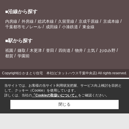
■沿線から探す
/
/
/
/
/
/
内房線
外房線
総武本線
久留里線
京成千原線
京成本線
/
/
/
千葉都市モノレール
成田線
小湊鉄道
東金線
■駅から探す
/
/
/
/
/
/
/
/
祇園
鎌取
木更津
誉田
四街道
物井
土気
おゆみ野
/
都賀
学園前
Copyright(c) かまとり住宅 本社(ピタットハウス千葉中央店) All rights reserved.
当サイトでは、お客様の当サイト利用状況把握、サービス向上検討を目的と
して、クッキー（Cookie）を使用しています。
詳しくは、当社の
「Cookieの取扱いについて」
をご確認ください。
閉じる