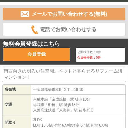
メールでお問い合わせする(無料)
電話でお問い合わせする
無料会員登録はこちら
公開物件数：
0
件
会員登録
会員物件数：
0
件
南西向きの明るい住空間。ペットと暮らせるリフォーム済
マンション！
所在地
千葉県
船橋市
本町
２丁目18-10
京成本線
「
京成船橋
」駅 徒歩10分
交通
総武線
「
船橋
」駅 徒歩13分
東葉高速鉄道
「
東海神
」駅 徒歩15分
3LDK
間取り
LDK 15.6帖
/
洋室 6.5帖
/
洋室 6.4帖
/
和室 6.0帖