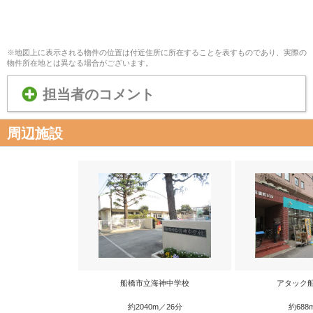
※地図上に表示される物件の位置は付近住所に所在することを表すものであり、実際の
物件所在地とは異なる場合がございます。
担当者のコメント
周辺施設
船橋市立海神中学校
アタック
約2040m／26分
約688