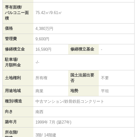
専有面積/
バルコニー面
75.42㎡/9.61㎡
積
価格
4,380万円
管理費
9,600円
修繕積立金
修繕積立基金
16,590円
-
駐車場/
-/-
月額料金
国土法届出要
土地権利
所有権
不要
否
用途地域
地勢
商業
平坦
種別/構造
中古マンション/鉄骨鉄筋コンクリート
向き
南西
築年月
1999年 7月 (築27年)
所在階/
3階/ 14階建