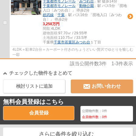
千葉都市モノレール
「
みつわ台
」駅 徒歩14分
千葉都市モノレール
「
動物公園
」駅 バス5分 「団地
入口〔みつわ台〕」 停歩2分
総武線
「
千葉
」駅 バス16分 「団地入口〔みつわ
台〕」 停歩2分
3,250万円
間取:
4LDK
建物面積:
97.70㎡ / 29.55坪
土地面積:
110.75㎡ / 33.5坪
千葉県
千葉市若葉区
みつわ台
１丁目
4LDK＋駐車2台分＋カーポート付きのちょうどいい贅沢でゆとりを愉しむ
一邸
該当公開件数
3
件
1-3
件表示
チェックした物件をまとめて
検討リストに追加
お問い合わせ
無料会員登録はこちら
公開物件数：
0
件
会員登録
会員物件数：
0
件
さらに条件を絞り込む