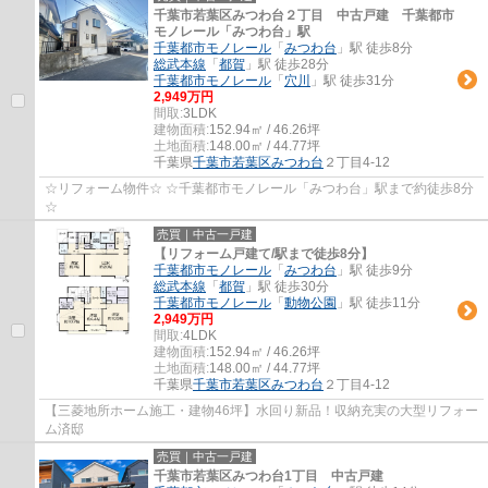
千葉市若葉区みつわ台２丁目 中古戸建 千葉都市
モノレール「みつわ台」駅
千葉都市モノレール
「
みつわ台
」駅 徒歩8分
総武本線
「
都賀
」駅 徒歩28分
千葉都市モノレール
「
穴川
」駅 徒歩31分
2,949万円
間取:
3LDK
建物面積:
152.94㎡ / 46.26坪
土地面積:
148.00㎡ / 44.77坪
千葉県
千葉市若葉区
みつわ台
２丁目4-12
☆リフォーム物件☆ ☆千葉都市モノレール「みつわ台」駅まで約徒歩8分
☆
売買｜中古一戸建
【リフォーム戸建て/駅まで徒歩8分】
千葉都市モノレール
「
みつわ台
」駅 徒歩9分
総武本線
「
都賀
」駅 徒歩30分
千葉都市モノレール
「
動物公園
」駅 徒歩11分
2,949万円
間取:
4LDK
建物面積:
152.94㎡ / 46.26坪
土地面積:
148.00㎡ / 44.77坪
千葉県
千葉市若葉区
みつわ台
２丁目4-12
【三菱地所ホーム施工・建物46坪】水回り新品！収納充実の大型リフォー
ム済邸
売買｜中古一戸建
千葉市若葉区みつわ台1丁目 中古戸建