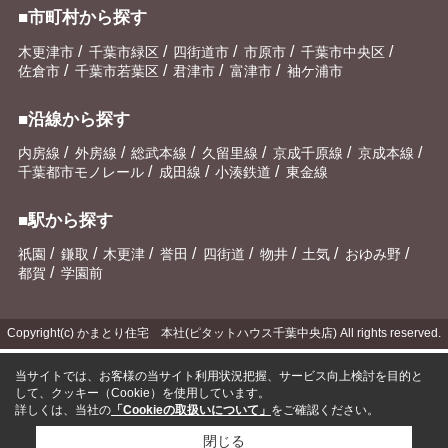
■市町村から探す
/
/
/
/
/
木更津市
千葉市緑区
四街道市
市原市
千葉市中央区
/
/
/
/
佐倉市
千葉市若葉区
君津市
富津市
袖ケ浦市
■沿線から探す
/
/
/
/
/
/
内房線
外房線
総武本線
久留里線
京成千原線
京成本線
/
/
/
千葉都市モノレール
成田線
小湊鉄道
東金線
■駅から探す
/
/
/
/
/
/
/
/
祇園
鎌取
木更津
誉田
四街道
物井
土気
おゆみ野
/
都賀
学園前
Copyright(c) かまとり住宅 本社(ピタットハウス千葉中央店) All rights reserved.
当サイトでは、お客様の当サイト利用状況把握、サービス向上検討を目的と
して、クッキー（Cookie）を使用しています。
詳しくは、当社の
「Cookieの取扱いについて」
をご確認ください。
閉じる