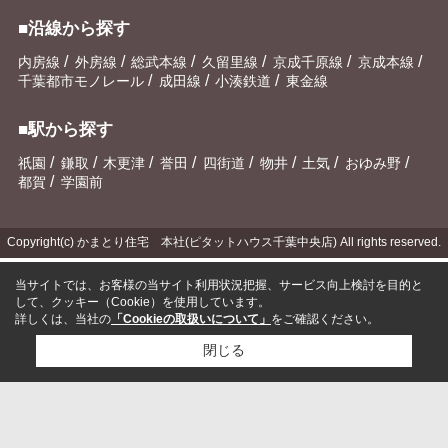
■沿線から探す
/
/
/
/
/
/
内房線
外房線
総武本線
久留里線
京成千原線
京成本線
/
/
/
千葉都市モノレール
成田線
小湊鉄道
東金線
■駅から探す
/
/
/
/
/
/
/
/
祇園
鎌取
木更津
誉田
四街道
物井
土気
おゆみ野
/
都賀
学園前
Copyright(c) かまとり住宅 本社(ピタットハウス千葉中央店) All rights reserved.
当サイトでは、お客様の当サイト利用状況把握、サービス向上検討を目的と
して、クッキー（Cookie）を使用しています。
詳しくは、当社の
「Cookieの取扱いについて」
をご確認ください。
閉じる