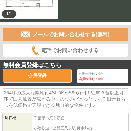
1/1
メールでお問い合わせする(無料)
電話でお問い合わせする
無料会員登録はこちら
公開物件数：
0
件
会員登録
会員物件数：
0
件
264坪の広大な敷地付4SLDKが580万円！駐車３台以上可
能で田園風景が広がる中、のびのびとゆとりある田舎暮ら
しを低価格で実現できる魅力的な物件です♪
所在地
千葉県
市原市
新堀
小湊鉄道
「
上総三又
」駅 徒歩14分