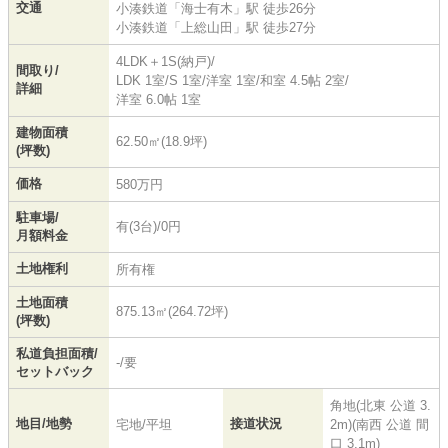
交通
小湊鉄道
「
海士有木
」駅 徒歩26分
小湊鉄道
「
上総山田
」駅 徒歩27分
4LDK＋1S(納戸)/
間取り/
LDK 1室
/
S 1室
/
洋室 1室
/
和室 4.5帖 2室
/
詳細
洋室 6.0帖 1室
建物面積
62.50㎡(18.9坪)
(坪数)
価格
580万円
駐車場/
有(3台)/0円
月額料金
土地権利
所有権
土地面積
875.13㎡(264.72坪)
(坪数)
私道負担面積/
-/要
セットバック
角地(北東 公道 3.
地目/地勢
接道状況
宅地/平坦
2m)(南西 公道 間
口 3.1m)