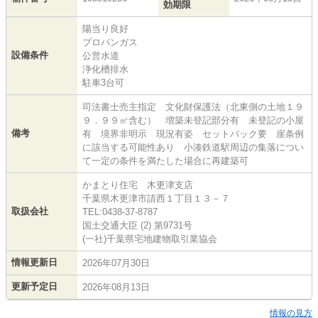
効期限
陽当り良好
プロパンガス
設備条件
公営水道
浄化槽排水
駐車3台可
司法書士売主指定 文化財保護法（北東側の土地１９
９．９９㎡含む） 増築未登記部分有 未登記の小屋
備考
有 境界非明示 現況有姿 セットバック要 崖条例
に該当する可能性あり 小湊鉄道駅周辺の集落につい
て一定の条件を満たした場合に再建築可
かまとり住宅 木更津支店
千葉県木更津市請西１丁目１３－７
取扱会社
TEL:0438-37-8787
国土交通大臣 (2) 第9731号
(一社)千葉県宅地建物取引業協会
情報更新日
2026年07月30日
更新予定日
2026年08月13日
情報の見方