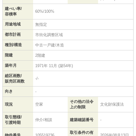
建ぺい率/
60%/100%
容積率
用途地域
無指定
都市計画
市街化調整区域
種別/構造
中古一戸建/木造
階建
2階建
築年月
1971年 11月 (築54年)
総区画数/
-/-
販売区画数
向き
-
その他の法令
現況
空家
文化財保護法
上の制限
取引態様/
仲介/相談
建築確認番号
-
引渡時期
取引条件の有
物件番号
105519236
2026年08月13日