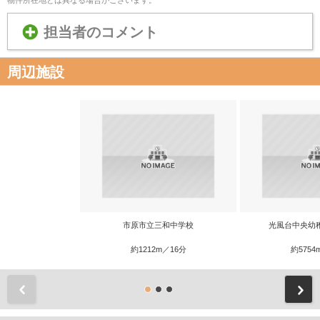
担当者のコメント
周辺施設
市原市立三和中学校
光風台中央幼稚
約1212m／16分
約5754
前