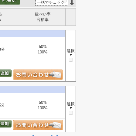
一括でチェック
歩
建ぺい率
歩
容積率
50%
3分
選択
100%
▼
50%
選択
5分
100%
▼