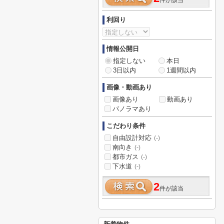
件が該当
利回り
情報公開日
指定しない
本日
3日以内
1週間以内
画像・動画あり
画像あり
動画あり
パノラマあり
こだわり条件
自由設計対応
(-)
南向き
(-)
都市ガス
(-)
下水道
(-)
2
件が該当