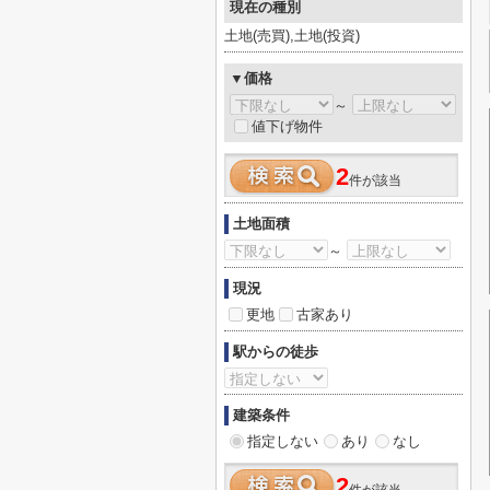
現在の種別
土地(売買),土地(投資)
▼価格
～
値下げ物件
2
件が該当
土地面積
～
現況
更地
古家あり
駅からの徒歩
建築条件
指定しない
あり
なし
2