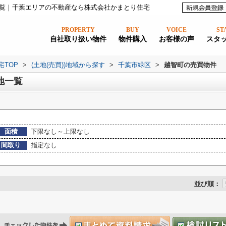
覧｜千葉エリアの不動産なら株式会社かまとり住宅
PROPERTY
BUY
VOICE
ST
自社取り扱い物件
物件購入
お客様の声
スタ
宅TOP
>
(土地(売買))地域から探す
>
千葉市緑区
>
越智町の売買物件
地一覧
面積
下限なし～上限なし
間取り
指定なし
並び順：