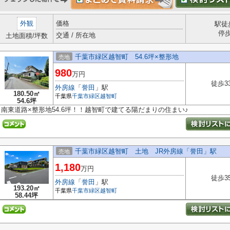
外観
価格
駅徒
停
交通 / 所在地
土地面積/坪数
千葉市緑区越智町 54.6坪×整形地
売地
980
万円
徒歩3
外房線
「
誉田
」駅
180.50㎡
千葉県
千葉市緑区
越智町
54.6坪
南東道路×整形地54.6坪！！越智町で建てる陽だまりの住まい♪
千葉市緑区越智町 土地 JR外房線「誉田」駅
売地
1,180
万円
徒歩3
外房線
「
誉田
」駅
193.20㎡
千葉県
千葉市緑区
越智町
58.44坪