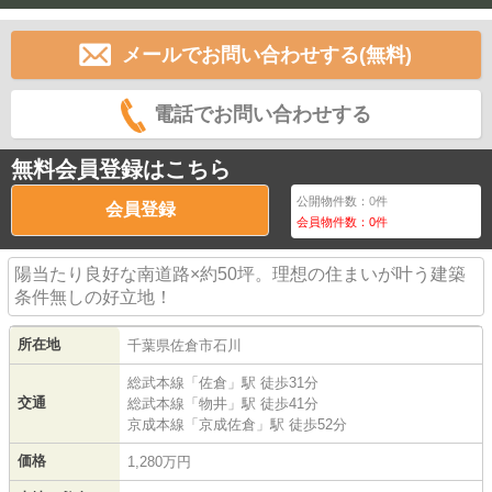
メールでお問い合わせする(無料)
電話でお問い合わせする
無料会員登録はこちら
公開物件数：
0
件
会員登録
会員物件数：
0
件
陽当たり良好な南道路×約50坪。理想の住まいが叶う建築
条件無しの好立地！
所在地
千葉県
佐倉市
石川
総武本線
「
佐倉
」駅 徒歩31分
交通
総武本線
「
物井
」駅 徒歩41分
京成本線
「
京成佐倉
」駅 徒歩52分
価格
1,280万円