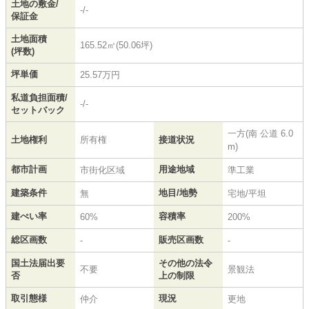
土地の敷金/
-/-
保証金
土地面積
165.52㎡(50.06坪)
(坪数)
坪単価
25.57万円
私道負担面積/
-/-
セットバック
一方(南 公道 6.0
土地権利
所有権
接道状況
m)
都市計画
用途地域
市街化区域
準工業
建築条件
地目/地勢
無
宅地/平坦
建ぺい率
容積率
60%
200%
総区画数
販売区画数
-
-
国土法届出要
その他の法令
不要
景観法
否
上の制限
取引態様
現況
仲介
更地