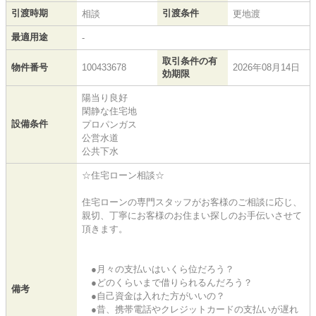
引渡時期
引渡条件
相談
更地渡
最適用途
-
取引条件の有
物件番号
100433678
2026年08月14日
効期限
陽当り良好
閑静な住宅地
設備条件
プロパンガス
公営水道
公共下水
☆住宅ローン相談☆
住宅ローンの専門スタッフがお客様のご相談に応じ、
親切、丁寧にお客様のお住まい探しのお手伝いさせて
頂きます。
●月々の支払いはいくら位だろう？
●どのくらいまで借りられるんだろう？
備考
●自己資金は入れた方がいいの？
●昔、携帯電話やクレジットカードの支払いが遅れ