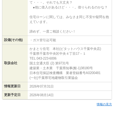
て・・・。それでも大丈夫？
●他に借入があるけど・・・。借りられるのかな？
住宅ローンに関しては、みなさま同じ不安や疑問を抱
えています。
諦めず、一度ご相談ください！
設備(その他)
・ガス管引込可能
かまとり住宅 本社(ピタットハウス千葉中央店)
千葉県千葉市中央区中央４丁目17－１
TEL:043-223-6006
取扱会社
国土交通大臣 (2) 第9731号
建築業・土木業 千葉県知事(般-1)38180号
日本住宅保証検査機構 業者登録番号A0200481
(一社)千葉県宅地建物取引業協会
情報更新日
2026年07月31日
更新予定日
2026年08月14日
情報の見方