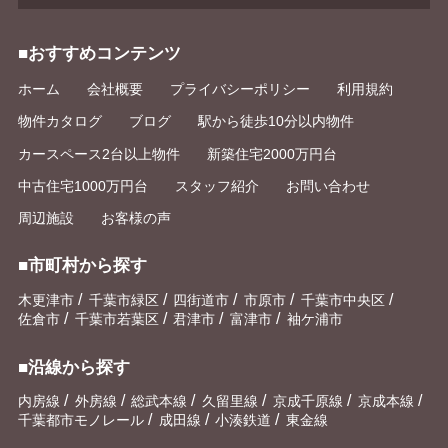
■おすすめコンテンツ
ホーム
会社概要
プライバシーポリシー
利用規約
物件カタログ
ブログ
駅から徒歩10分以内物件
カースペース2台以上物件
新築住宅2000万円台
中古住宅1000万円台
スタッフ紹介
お問い合わせ
周辺施設
お客様の声
■市町村から探す
/
/
/
/
/
木更津市
千葉市緑区
四街道市
市原市
千葉市中央区
/
/
/
/
佐倉市
千葉市若葉区
君津市
富津市
袖ケ浦市
■沿線から探す
/
/
/
/
/
/
内房線
外房線
総武本線
久留里線
京成千原線
京成本線
/
/
/
千葉都市モノレール
成田線
小湊鉄道
東金線