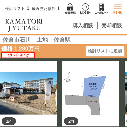
0
1
検討リスト
最近見た物件
購入相談
売却相談
佐倉市石川 土地 佐倉駅
価格
1,280
万円
検討リストに追加
7月17日 値下げ
1/4
2/4