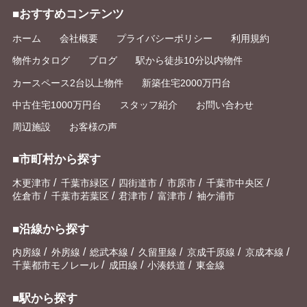
■おすすめコンテンツ
ホーム
会社概要
プライバシーポリシー
利用規約
物件カタログ
ブログ
駅から徒歩10分以内物件
カースペース2台以上物件
新築住宅2000万円台
中古住宅1000万円台
スタッフ紹介
お問い合わせ
周辺施設
お客様の声
■市町村から探す
/
/
/
/
/
木更津市
千葉市緑区
四街道市
市原市
千葉市中央区
/
/
/
/
佐倉市
千葉市若葉区
君津市
富津市
袖ケ浦市
■沿線から探す
/
/
/
/
/
/
内房線
外房線
総武本線
久留里線
京成千原線
京成本線
/
/
/
千葉都市モノレール
成田線
小湊鉄道
東金線
■駅から探す