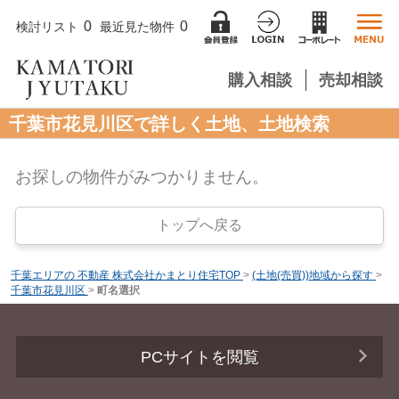
0
0
検討リスト
最近見た物件
購入相談
売却相談
千葉市花見川区で詳しく土地、土地検索
お探しの物件がみつかりません。
トップへ戻る
千葉エリアの 不動産 株式会社かまとり住宅TOP
>
(土地(売買))地域から探す
>
千葉市花見川区
>
町名選択
PCサイトを閲覧