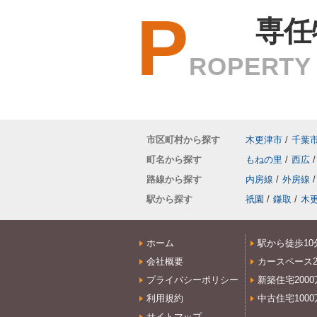
P
専任
ROPERTY 
市区町村から探す
木更津市
/
千葉
町名から探す
もねの里
/
西広
/
路線から探す
内房線
/
外房線
/
駅から探す
祇園
/
鎌取
/
木
ホーム
駅から徒歩10
会社概要
カースペース
プライバシーポリシー
新築住宅200
利用規約
中古住宅100
サイトマップ