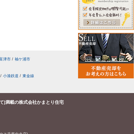
富津市
/
袖ケ浦市
/
小湊鉄道
/
東金線
て)満載の株式会社かまとり住宅