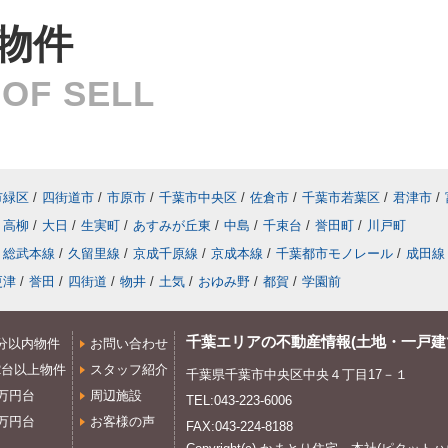
物件
OF SELL
市緑区
/
四街道市
/
市原市
/
千葉市中央区
/
佐倉市
/
千葉市若葉区
/
君津市
/
高柳
/
大日
/
生実町
/
あすみが丘東
/
中島
/
千束台
/
誉田町
/
川戸町
総武本線
/
久留里線
/
京成千原線
/
京成本線
/
千葉都市モノレール
/
成田線
更津
/
誉田
/
四街道
/
物井
/
土気
/
おゆみ野
/
都賀
/
学園前
千葉エリアの不動産情報(土地・一戸建
分以内物件
お問い合わせ
2台以上物件
スタッフ紹介
千葉県千葉市中央区中央４丁目17－１
0万円台
周辺施設
TEL:043-223-6006
0万円台
お客様の声
FAX:043-224-8188