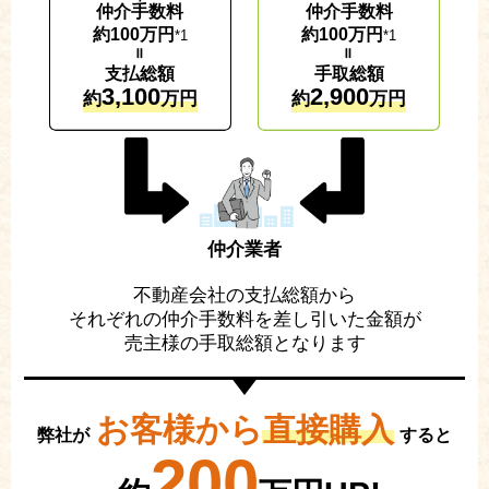
仲介手数料
仲介手数料
約100万円
約100万円
*1
*1
＝
＝
支払総額
手取総額
3,100
2,900
約
万円
約
万円
仲介業者
不動産会社の支払総額から
それぞれの仲介手数料を差し引いた金額が
売主様の手取総額となります
お客様から
直接購入
弊社が
すると
200