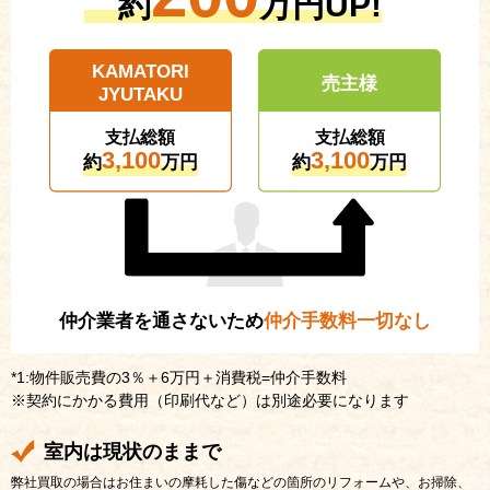
約
万円UP!
KAMATORI
売主様
JYUTAKU
支払総額
支払総額
3,100
3,100
約
万円
約
万円
仲介業者を通さないため
仲介手数料一切なし
*1:物件販売費の3％＋6万円＋消費税=仲介手数料
※契約にかかる費用（印刷代など）は別途必要になります
室内は現状のままで
弊社買取の場合はお住まいの摩耗した傷などの箇所のリフォームや、お掃除、