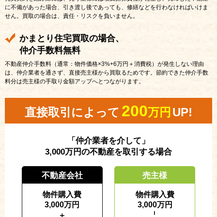
に不備があった場合、引き渡し後であっても、修繕などを行わなければいけま
せん。買取の場合は、責任・リスクを負いません。
かまとり住宅買取の場合、
仲介手数料無料
不動産仲介手数料（通常：物件価格×3%+6万円＋消費税）が発生しない理由
は、仲介業者を通さず、直接売主様から買取るためです。節約できた仲介手数
料分は売主様の手取り金額アップへとつながります。
200
直接取引によって
万円
UP!
「仲介業者を介して」
3,000万円の不動産を取引する場合
不動産会社
売主様
物件購入費
物件購入費
3,000万円
3,000万円
＋
－