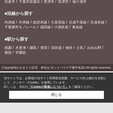
/
/
/
/
佐倉市
千葉市若葉区
君津市
富津市
袖ケ浦市
■沿線から探す
/
/
/
/
/
/
内房線
外房線
総武本線
久留里線
京成千原線
京成本線
/
/
/
千葉都市モノレール
成田線
小湊鉄道
東金線
■駅から探す
/
/
/
/
/
/
/
/
祇園
木更津
鎌取
誉田
四街道
物井
土気
おゆみ野
/
都賀
学園前
Copyright(c) かまとり住宅 本社(ピタットハウス千葉中央店) All rights reserved.
当サイトでは、お客様の当サイト利用状況把握、サービス向上検討を目的と
して、クッキー（Cookie）を使用しています。
詳しくは、当社の
「Cookieの取扱いについて」
をご確認ください。
閉じる