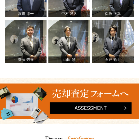
渡邊 淳一
中村 洋久
保坂 正幸
齋藤 秀春
山田 彰
石戸 魁士