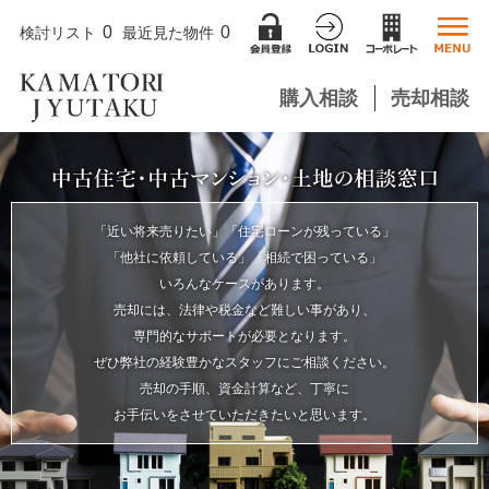
0
0
検討リスト
最近見た物件
購入相談
売却相談
「近い将来売りたい」「住宅ローンが残っている」
「他社に依頼している」「相続で困っている」
いろんなケースがあります。
売却には、法律や税金など難しい事があり、
専門的なサポートが必要となります。
ぜひ弊社の経験豊かなスタッフにご相談ください。
売却の手順、資金計算など、丁寧に
お手伝いをさせていただきたいと思います。