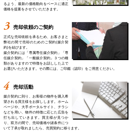
るよう、最新の価格動向をベースに適正
価格を提案をさせていただきます。
売却依頼のご契約
正式な売却依頼を承るため、お客さまと
弊社の間で売却のためのご契約(媒介契
約)を結びます。
媒介契約には「専属専任媒介契約」「専
任媒介契約」「一般媒介契約」３つの種
類がありますので特徴をお話しした上で
お選びいただきます。その際には、ご印鑑（認印）をご用意ください。
売却活動
媒介契約に則り、お客様の物件を購入希
望される買主様をお探しします。ホーム
ページや、大手ポータルサイト、チラシ
などを用い、物件の特徴に応じた広告を
打ち出していきます。買主様が見つか
り、双方の間で、売却価格や諸条件につ
いて了承が取れましたら、売買契約に移ります。