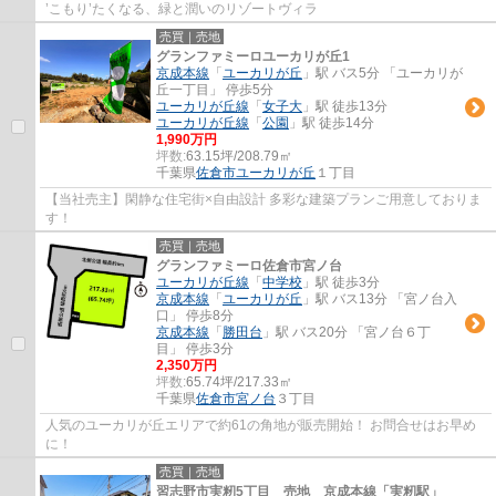
’こもり’たくなる、緑と潤いのリゾートヴィラ
売買｜売地
グランファミーロユーカリが丘1
京成本線
「
ユーカリが丘
」駅 バス5分 「ユーカリが
丘一丁目」 停歩5分
ユーカリが丘線
「
女子大
」駅 徒歩13分
ユーカリが丘線
「
公園
」駅 徒歩14分
1,990万円
坪数:
63.15坪/208.79㎡
千葉県
佐倉市
ユーカリが丘
１丁目
【当社売主】閑静な住宅街×自由設計 多彩な建築プランご用意しておりま
す！
売買｜売地
グランファミーロ佐倉市宮ノ台
ユーカリが丘線
「
中学校
」駅 徒歩3分
京成本線
「
ユーカリが丘
」駅 バス13分 「宮ノ台入
口」 停歩8分
京成本線
「
勝田台
」駅 バス20分 「宮ノ台６丁
目」 停歩3分
2,350万円
坪数:
65.74坪/217.33㎡
千葉県
佐倉市
宮ノ台
３丁目
人気のユーカリが丘エリアで約61の角地が販売開始！ お問合せはお早め
に！
売買｜売地
習志野市実籾5丁目 売地 京成本線「実籾駅」