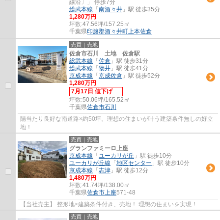
線沿〕」 停歩7分
総武本線
「
南酒々井
」駅 徒歩35分
1,280万円
坪数:
47.56坪/157.25㎡
千葉県
印旛郡酒々井町
上本佐倉
売買｜売地
佐倉市石川 土地 佐倉駅
総武本線
「
佐倉
」駅 徒歩31分
総武本線
「
物井
」駅 徒歩41分
京成本線
「
京成佐倉
」駅 徒歩52分
1,280万円
7月17日 値下げ
坪数:
50.06坪/165.52㎡
千葉県
佐倉市
石川
陽当たり良好な南道路×約50坪。理想の住まいが叶う建築条件無しの好立
地！
売買｜売地
グランファミーロ上座
京成本線
「
ユーカリが丘
」駅 徒歩10分
ユーカリが丘線
「
地区センター
」駅 徒歩10分
京成本線
「
志津
」駅 徒歩12分
1,480万円
坪数:
41.74坪/138.00㎡
千葉県
佐倉市
上座
571-48
【当社売主】 整形地×建築条件付き、売地！ 理想の住まいを実現！
売買｜売地