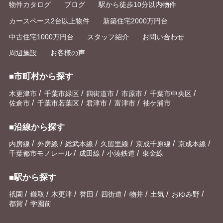
物件カタログ
ブログ
駅から徒歩10分以内物件
カースペース2台以上物件
新築住宅2000万円台
中古住宅1000万円台
スタッフ紹介
お問い合わせ
周辺施設
お客様の声
■市町村から探す
/
/
/
/
/
木更津市
千葉市緑区
四街道市
市原市
千葉市中央区
/
/
/
/
佐倉市
千葉市若葉区
君津市
富津市
袖ケ浦市
■沿線から探す
/
/
/
/
/
/
内房線
外房線
総武本線
久留里線
京成千原線
京成本線
/
/
/
千葉都市モノレール
成田線
小湊鉄道
東金線
■駅から探す
/
/
/
/
/
/
/
/
祇園
鎌取
木更津
誉田
四街道
物井
土気
おゆみ野
/
都賀
学園前