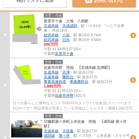
検討リストに追加
お問い合わせ
売買｜売地
富里市十倉 土地 八街駅
京成本線
「
京成成田
」駅 バス41分 「ハニワ台車
庫」 停歩18分
総武本線
「
八街
」駅 車18分 8.7km
総武本線
「
日向
」駅 車16分 9.6km
200万円
坪数:
41.44坪/137.00㎡
千葉県
富里市
十倉
売買｜売地
佐倉市井野 売地 【京成本線 志津駅】
京成本線
「
志津
」駅 徒歩13分
京成本線
「
勝田台
」駅 徒歩21分
東葉高速鉄道
「
東葉勝田台
」駅 徒歩22分
1,080万円
坪数:
31.21坪/103.20㎡
千葉県
佐倉市
井野
1631-5
日々の暮らしに便利なエコス TAIRAYA(タイラヤ) 佐倉店(スーパー)まで
412mです！周辺環境が充実している売地はこちらです！価格1,080万円の
土地です！駅まで徒歩13分の場所に立地して...
売買｜売地
印旛郡酒々井町上本佐倉 売地 【成田線 酒々井
駅】
京成本線
「
大佐倉
」駅 徒歩27分
成田線
「
酒々井
」駅 バス5分 「上本佐倉〔２９６号