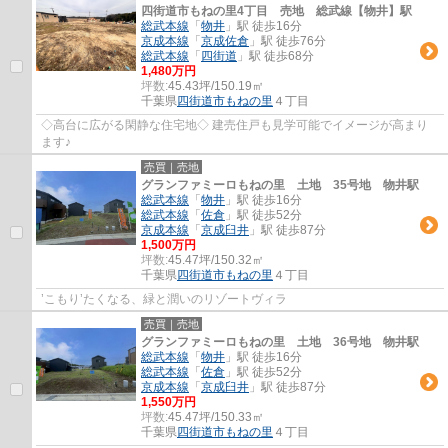
四街道市もねの里4丁目 売地 総武線【物井】駅
総武本線
「
物井
」駅 徒歩16分
京成本線
「
京成佐倉
」駅 徒歩76分
総武本線
「
四街道
」駅 徒歩68分
1,480万円
坪数:
45.43坪/150.19㎡
千葉県
四街道市
もねの里
４丁目
◇高台に広がる閑静な住宅地◇ 建売住戸も見学可能でイメージが高まり
ます♪
売買｜売地
グランファミーロもねの里 土地 35号地 物井駅
総武本線
「
物井
」駅 徒歩16分
総武本線
「
佐倉
」駅 徒歩52分
京成本線
「
京成臼井
」駅 徒歩87分
1,500万円
坪数:
45.47坪/150.32㎡
千葉県
四街道市
もねの里
４丁目
’こもり’たくなる、緑と潤いのリゾートヴィラ
売買｜売地
グランファミーロもねの里 土地 36号地 物井駅
総武本線
「
物井
」駅 徒歩16分
総武本線
「
佐倉
」駅 徒歩52分
京成本線
「
京成臼井
」駅 徒歩87分
1,550万円
坪数:
45.47坪/150.33㎡
千葉県
四街道市
もねの里
４丁目