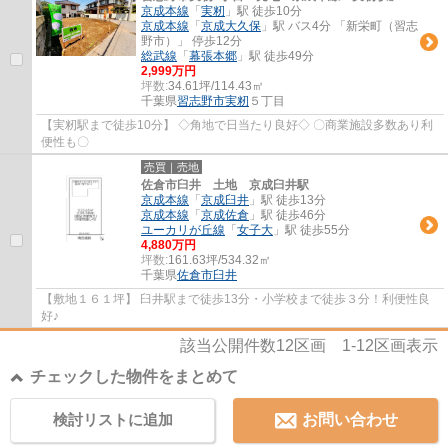
京成本線
「
実籾
」駅 徒歩10分
京成本線
「
京成大久保
」駅 バス4分 「新栄町（習志
野市）」 停歩12分
総武線
「
幕張本郷
」駅 徒歩49分
2,999万円
坪数:
34.61坪/114.43㎡
千葉県
習志野市
実籾
５丁目
【実籾駅まで徒歩10分】 ◇角地で日当たり良好◇ 〇商業施設多数あり利
便性も〇
売買｜売地
佐倉市臼井 土地 京成臼井駅
京成本線
「
京成臼井
」駅 徒歩13分
京成本線
「
京成佐倉
」駅 徒歩46分
ユーカリが丘線
「
女子大
」駅 徒歩55分
4,880万円
坪数:
161.63坪/534.32㎡
千葉県
佐倉市
臼井
【敷地１６１坪】 臼井駅まで徒歩13分・小学校まで徒歩３分！利便性良
好♪
該当公開件数
12
区画
1-12
区画表示
チェックした物件をまとめて
検討リストに追加
お問い合わせ