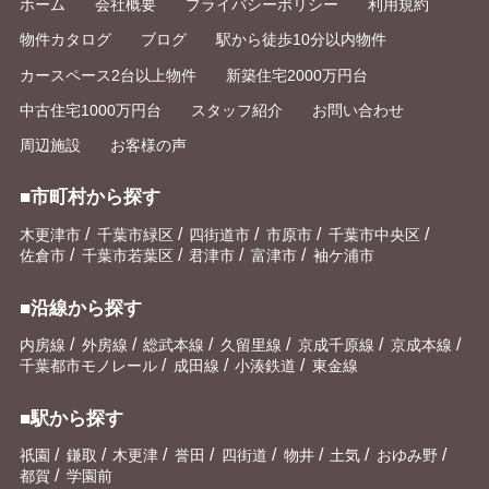
ホーム
会社概要
プライバシーポリシー
利用規約
物件カタログ
ブログ
駅から徒歩10分以内物件
カースペース2台以上物件
新築住宅2000万円台
中古住宅1000万円台
スタッフ紹介
お問い合わせ
周辺施設
お客様の声
■市町村から探す
/
/
/
/
/
木更津市
千葉市緑区
四街道市
市原市
千葉市中央区
/
/
/
/
佐倉市
千葉市若葉区
君津市
富津市
袖ケ浦市
■沿線から探す
/
/
/
/
/
/
内房線
外房線
総武本線
久留里線
京成千原線
京成本線
/
/
/
千葉都市モノレール
成田線
小湊鉄道
東金線
■駅から探す
/
/
/
/
/
/
/
/
祇園
鎌取
木更津
誉田
四街道
物井
土気
おゆみ野
/
都賀
学園前