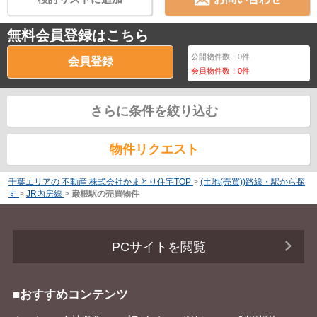
無料会員登録はこちら
公開物件数：
0
件
会員登録
会員物件数：
0
件
さらに条件を絞り込む
物件リクエスト
千葉エリアの 不動産 株式会社かまとり住宅TOP
>
(土地(売買))路線・駅から探
す
>
JR内房線
>
巌根駅の売買物件
PCサイトを閲覧
■おすすめコンテンツ