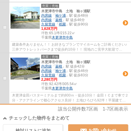
売買｜売地
木更津市中島 土地 袖ヶ浦駅
内房線
「
袖ケ浦
」駅 徒歩48分
内房線
「
巌根
」駅 徒歩46分
久留里線
「
祇園
」駅 徒歩90分
1,628万円
坪数:
65.1坪/215.22㎡
千葉県
木更津市
中島
建築条件ありません！！ お好きなプランでマイホームをご計画ください♪
三井アウトレットパークまで徒歩約10分！！ 現地のご見学大歓迎で
す！！ ♪お気軽にお問合せ下さい♪
売買｜売地
木更津市中島 土地 袖ヶ浦駅
内房線
「
巌根
」駅 徒歩42分
内房線
「
袖ケ浦
」駅 徒歩46分
久留里線
「
祇園
」駅 徒歩83分
2,280万円
坪数:
92.42坪/305.54㎡
千葉県
木更津市
中島
木更津金田バスターミナルまで約800ｍ・徒歩10分！ 金田ＩＣまで車で２
分・アクアラインで都心アクセス良好！ 土地ひろびろ92坪！平屋建てや
アパート用地のもおすすめです♪
該当公開件数
7
区画
1-7
区画表示
チェックした物件をまとめて
検討リストに追加
お問い合わせ