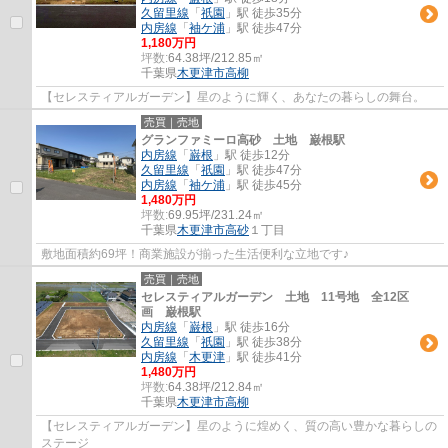
久留里線
「
祇園
」駅 徒歩35分
内房線
「
袖ケ浦
」駅 徒歩47分
1,180万円
坪数:
64.38坪/212.85㎡
千葉県
木更津市
高柳
【セレスティアルガーデン】星のように輝く、あなたの暮らしの舞台。
売買｜売地
グランファミーロ高砂 土地 巌根駅
内房線
「
巌根
」駅 徒歩12分
久留里線
「
祇園
」駅 徒歩47分
内房線
「
袖ケ浦
」駅 徒歩45分
1,480万円
坪数:
69.95坪/231.24㎡
千葉県
木更津市
高砂
１丁目
敷地面積約69坪！商業施設が揃った生活便利な立地です♪
売買｜売地
セレスティアルガーデン 土地 11号地 全12区
画 巌根駅
内房線
「
巌根
」駅 徒歩16分
久留里線
「
祇園
」駅 徒歩38分
内房線
「
木更津
」駅 徒歩41分
1,480万円
坪数:
64.38坪/212.84㎡
千葉県
木更津市
高柳
【セレスティアルガーデン】星のように煌めく、質の高い豊かな暮らしの
ステージ