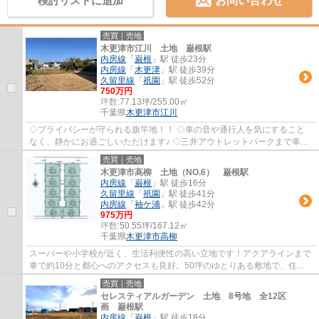
検討リストに追加
お問い合わせ
売買｜売地
木更津市江川 土地 巌根駅
内房線
「
巌根
」駅 徒歩23分
内房線
「
木更津
」駅 徒歩39分
久留里線
「
祇園
」駅 徒歩52分
750万円
坪数:
77.13坪/255.00㎡
千葉県
木更津市
江川
◇プライバシーが守られる旗竿地！！ ◇車の音や通行人を気にすること
なく、静かにお過ごしいただけます♪ ◇三井アウトレットパークまで車で
４分！ ◇コストコまでは車で４分！
売買｜売地
木更津市高柳 土地（NO.6） 巌根駅
内房線
「
巌根
」駅 徒歩16分
久留里線
「
祇園
」駅 徒歩41分
内房線
「
袖ケ浦
」駅 徒歩42分
975万円
坪数:
50.55坪/167.12㎡
千葉県
木更津市
高柳
スーパーや小学校が近く、生活利便性の高い立地です！アクアラインまで
車で約10分と都心へのアクセスも良好。50坪のゆとりある敷地で、住宅
計画が立てやすい点も魅力です♪周辺環境は落...
売買｜売地
セレスティアルガーデン 土地 8号地 全12区
画 巌根駅
内房線
「
巌根
」駅 徒歩18分