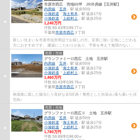
市原市西広 売地60坪 JR外房線【五井駅】
内房線
「
五井
」駅 徒歩50分
小湊鉄道
「
海士有木
」駅 徒歩17分
小湊鉄道
「
上総村上
」駅 徒歩25分
1,240万円
坪数:
60.43坪/199.77㎡
千葉県
市原市
西広
３丁目
新しい住まいを市原市役所周辺でお探しの方。災害に強い立地にこだわる
方におすすめです。 建築にこだわりがあり、予算を考えて無理のない組
み立てが可能な土地です。
売買｜売地
グランファミーロ西広 土地 五井駅
内房線
「
五井
」駅 徒歩50分
小湊鉄道
「
海士有木
」駅 徒歩17分
小湊鉄道
「
上総村上
」駅 徒歩25分
1,460万円
坪数:
60.43坪/199.78㎡
千葉県
市原市
西広
３丁目
南道路に面した陽当たり良好な全5区画！整然とした街並み♪落ち着いた住
宅街♪
売買｜売地
グランファミーロ西広Ⅱ 土地 五井駅
内房線
「
五井
」駅 徒歩50分
小湊鉄道
「
海士有木
」駅 徒歩17分
小湊鉄道
「
上総村上
」駅 徒歩25分
1,780万円
坪数:
59.89坪/198.00㎡