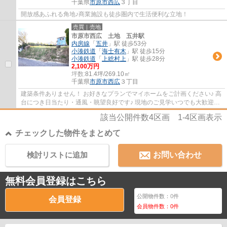
千葉県
市原市
西広
３丁目
開放感あふれる角地♪商業施設も徒歩圏内で生活便利な立地！
売買｜売地
市原市西広 土地 五井駅
内房線
「
五井
」駅 徒歩53分
小湊鉄道
「
海士有木
」駅 徒歩15分
小湊鉄道
「
上総村上
」駅 徒歩28分
2,100万円
坪数:
81.4坪/269.10㎡
千葉県
市原市
西広
３丁目
建築条件ありません！ お好きなプランでマイホームをご計画ください♪ 高
台につき日当たり・通風・眺望良好です♪ 現地のご見学いつでも大歓迎で
す！ お気軽にお問合せ下さい♪
該当公開件数
4
区画
1-4
区画表示
チェックした物件をまとめて
検討リストに追加
お問い合わせ
無料会員登録はこちら
公開物件数：
0
件
会員登録
会員物件数：
0
件