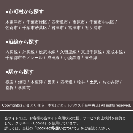
■市町村から探す
/
/
/
/
/
木更津市
千葉市緑区
四街道市
市原市
千葉市中央区
/
/
/
/
佐倉市
千葉市若葉区
君津市
富津市
袖ケ浦市
■沿線から探す
/
/
/
/
/
/
内房線
外房線
総武本線
久留里線
京成千原線
京成本線
/
/
/
千葉都市モノレール
成田線
小湊鉄道
東金線
■駅から探す
/
/
/
/
/
/
/
/
祇園
鎌取
木更津
誉田
四街道
物井
土気
おゆみ野
/
都賀
学園前
Copyright(c) かまとり住宅 本社(ピタットハウス千葉中央店) All rights reserved.
当サイトでは、お客様の当サイト利用状況把握、サービス向上検討を目的と
して、クッキー（Cookie）を使用しています。
詳しくは、当社の
「Cookieの取扱いについて」
をご確認ください。