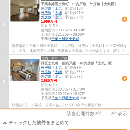
千葉市緑区土気町 中古戸建 外房線【土気駅】
外房線
「
土気
」駅 徒歩15分
外房線
「
大網
」駅 徒歩51分
外房線
「
永田
」駅 徒歩75分
1,999万円
間取:
3LDK
建物面積:
100.19㎡ / 30.30坪
土地面積:
121.20㎡ / 36.66坪
千葉県
千葉市緑区
土気町
新着情報：千葉市緑区土気町 中古戸建 外房線【土気駅】の空室情報な
らコチラ。徒歩20分の場所に千葉市立土気南小学校があります。駅まで徒
歩15分でアクセス可能です。インテリアを...
売買｜新築一戸建
緑区土気町 新築戸建 JR外房線「土気」駅
外房線
「
土気
」駅 徒歩8分
外房線
「
大網
」駅 徒歩55分
外房線
「
永田
」駅 徒歩79分
3,680万円
間取:
4LDK
建物面積:
103.83㎡ / 31.40坪
土地面積:
150.01㎡ / 45.37坪
千葉県
千葉市緑区
土気町
1648
駅徒歩8分、小学校・公園へ徒歩2分♪ZEH水準の新築戸建♪
該当公開件数
2
件
1-2
件表示
チェックした物件をまとめて