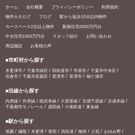
ホーム
会社概要
プライバシーポリシー
利用規約
物件カタログ
ブログ
駅から徒歩10分以内物件
カースペース2台以上物件
新築住宅2000万円台
中古住宅1000万円台
スタッフ紹介
お問い合わせ
周辺施設
お客様の声
■市町村から探す
/
/
/
/
/
木更津市
千葉市緑区
四街道市
市原市
千葉市中央区
/
/
/
/
佐倉市
千葉市若葉区
君津市
富津市
袖ケ浦市
■沿線から探す
/
/
/
/
/
/
内房線
外房線
総武本線
久留里線
京成千原線
京成本線
/
/
/
千葉都市モノレール
成田線
小湊鉄道
東金線
■駅から探す
/
/
/
/
/
/
/
/
祇園
鎌取
木更津
誉田
四街道
物井
土気
おゆみ野