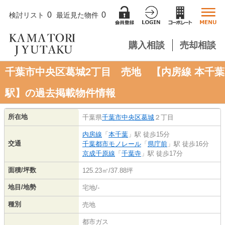
0
0
検討リスト
最近見た物件
購入相談
売却相談
千葉市中央区葛城2丁目 売地 【内房線 本千葉
駅】の過去掲載物件情報
所在地
千葉県
千葉市中央区
葛城
２丁目
内房線
「
本千葉
」駅 徒歩15分
交通
千葉都市モノレール
「
県庁前
」駅 徒歩16分
京成千原線
「
千葉寺
」駅 徒歩17分
面積/坪数
125.23㎡/37.88坪
地目/地勢
宅地/-
種別
売地
都市ガス