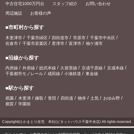
中古住宅1000万円台
スタッフ紹介
お問い合わせ
周辺施設
お客様の声
■市町村から探す
/
/
/
/
/
木更津市
千葉市緑区
四街道市
市原市
千葉市中央区
/
/
/
/
佐倉市
千葉市若葉区
君津市
富津市
袖ケ浦市
■沿線から探す
/
/
/
/
/
/
内房線
外房線
総武本線
久留里線
京成千原線
京成本線
/
/
/
千葉都市モノレール
成田線
小湊鉄道
東金線
■駅から探す
/
/
/
/
/
/
/
/
祇園
木更津
鎌取
誉田
四街道
物井
土気
おゆみ野
/
都賀
学園前
Copyright(c) かまとり住宅 本社(ピタットハウス千葉中央店) All rights reserved.