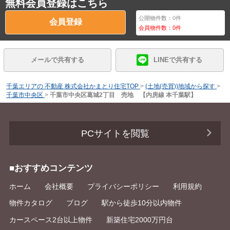
無料会員登録はこちら
公開物件数：
0
件
会員登録
会員物件数：
0
件
メールで共有する
LINEで共有する
千葉エリアの 不動産 株式会社かまとり住宅TOP
>
(土地(売買))地域から探す
>
千葉市中央区
>
千葉市中央区葛城2丁目 売地 【内房線 本千葉駅】
PCサイトを閲覧
■おすすめコンテンツ
ホーム
会社概要
プライバシーポリシー
利用規約
物件カタログ
ブログ
駅から徒歩10分以内物件
カースペース2台以上物件
新築住宅2000万円台