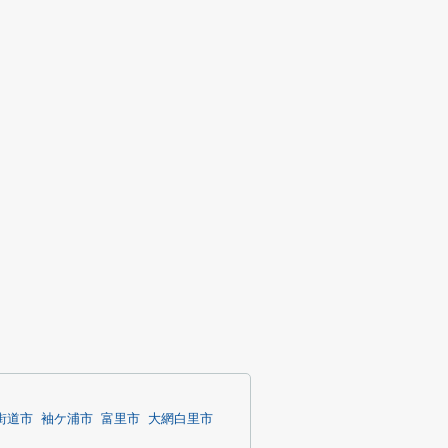
街道市
袖ケ浦市
富里市
大網白里市