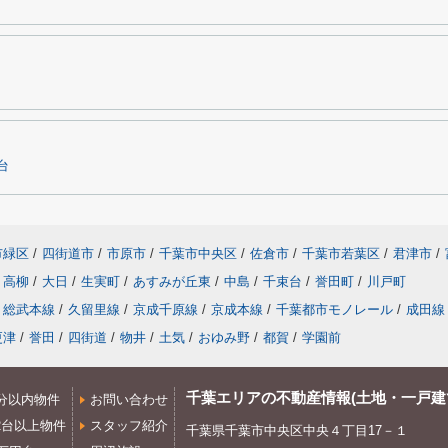
台
市緑区
/
四街道市
/
市原市
/
千葉市中央区
/
佐倉市
/
千葉市若葉区
/
君津市
/
高柳
/
大日
/
生実町
/
あすみが丘東
/
中島
/
千束台
/
誉田町
/
川戸町
総武本線
/
久留里線
/
京成千原線
/
京成本線
/
千葉都市モノレール
/
成田線
更津
/
誉田
/
四街道
/
物井
/
土気
/
おゆみ野
/
都賀
/
学園前
千葉エリアの不動産情報(土地・一戸建
分以内物件
お問い合わせ
2台以上物件
スタッフ紹介
千葉県千葉市中央区中央４丁目17－１