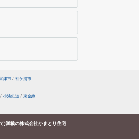
富津市
/
袖ケ浦市
/
小湊鉄道
/
東金線
て)満載の株式会社かまとり住宅