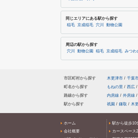
同じエリアにある駅から探す
稲毛
京成稲毛
穴川
動物公園
周辺の駅から探す
穴川
動物公園
稲毛
京成稲毛
みつわ
市区町村から探す
木更津市
/
千葉
町名から探す
もねの里
/
西広
/
路線から探す
内房線
/
外房線
/
駅から探す
祇園
/
鎌取
/
木
ホーム
駅から徒歩10
会社概要
カースペース