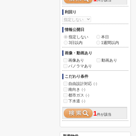
件が該当
利回り
情報公開日
指定しない
本日
3日以内
1週間以内
画像・動画あり
画像あり
動画あり
パノラマあり
こだわり条件
自由設計対応
(-)
南向き
(-)
都市ガス
(-)
下水道
(-)
1
件が該当