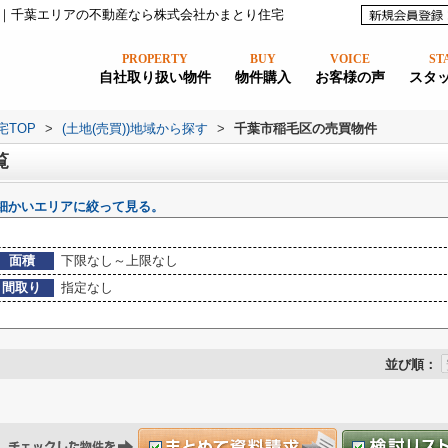
｜千葉エリアの不動産なら株式会社かまとり住宅
PROPERTY
BUY
VOICE
ST
自社取り扱い物件
物件購入
お客様の声
スタ
宅TOP
>
(土地(売買))地域から探す
>
千葉市稲毛区の売買物件
覧
細かいエリアに絞って見る。
面積
下限なし～上限なし
間取り
指定なし
並び順：