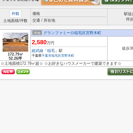
外観
価格
駅徒
停
交通 / 所在地
土地面積/坪数
グランファミーロ稲毛区宮野木町
売地
2,580
万円
徒歩3
総武線
「
稲毛
」駅
172.79㎡
千葉県
千葉市稲毛区
宮野木町
52.26坪
☆土地面積172.79㎡超☆ ☆お好きなハウスメーカーで建築できます☆