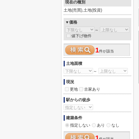
現在の種別
土地(売買),土地(投資)
▼価格
～
値下げ物件
1
件が該当
土地面積
～
現況
更地
古家あり
駅からの徒歩
建築条件
指定しない
あり
なし
1