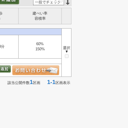
一括でチェック
歩
建ぺい率
歩
容積率
60%
8分
選択
150%
▼
1
1-1
該当公開件数
区画
区画表示