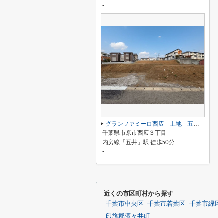
-
グランファミーロ西広 土地 五井駅
千葉県市原市西広３丁目
内房線「五井」駅 徒歩50分
-
近くの市区町村から探す
千葉市中央区
千葉市若葉区
千葉市緑
印旛郡酒々井町