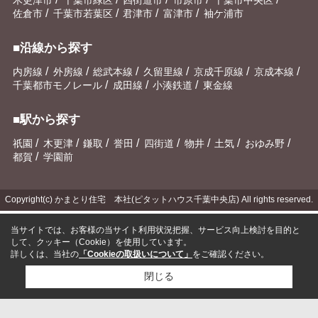
/
/
/
/
佐倉市
千葉市若葉区
君津市
富津市
袖ケ浦市
■沿線から探す
/
/
/
/
/
/
内房線
外房線
総武本線
久留里線
京成千原線
京成本線
/
/
/
千葉都市モノレール
成田線
小湊鉄道
東金線
■駅から探す
/
/
/
/
/
/
/
/
祇園
木更津
鎌取
誉田
四街道
物井
土気
おゆみ野
/
都賀
学園前
Copyright(c) かまとり住宅 本社(ピタットハウス千葉中央店) All rights reserved.
当サイトでは、お客様の当サイト利用状況把握、サービス向上検討を目的と
して、クッキー（Cookie）を使用しています。
詳しくは、当社の
「Cookieの取扱いについて」
をご確認ください。
閉じる