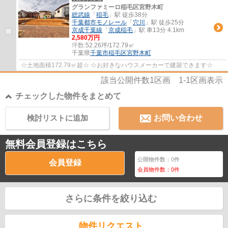
グランファミーロ稲毛区宮野木町
総武線
「
稲毛
」駅 徒歩38分
千葉都市モノレール
「
穴川
」駅 徒歩25分
京成千葉線
「
京成稲毛
」駅 車13分 4.1km
2,580万円
坪数:
52.26坪/172.79㎡
千葉県
千葉市稲毛区
宮野木町
☆土地面積172.79㎡超☆ ☆お好きなハウスメーカーで建築できます☆
該当公開件数
1
区画
1-1
区画表示
チェックした物件をまとめて
検討リストに追加
お問い合わせ
無料会員登録はこちら
公開物件数：
0
件
会員登録
会員物件数：
0
件
さらに条件を絞り込む
物件リクエスト