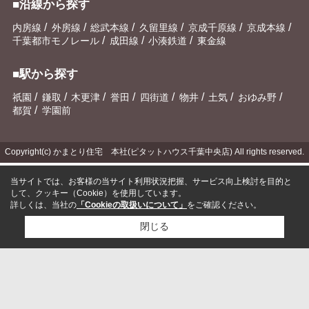
■沿線から探す
/
/
/
/
/
/
内房線
外房線
総武本線
久留里線
京成千原線
京成本線
/
/
/
千葉都市モノレール
成田線
小湊鉄道
東金線
■駅から探す
/
/
/
/
/
/
/
/
祇園
鎌取
木更津
誉田
四街道
物井
土気
おゆみ野
/
都賀
学園前
Copyright(c) かまとり住宅 本社(ピタットハウス千葉中央店) All rights reserved.
当サイトでは、お客様の当サイト利用状況把握、サービス向上検討を目的と
して、クッキー（Cookie）を使用しています。
詳しくは、当社の
「Cookieの取扱いについて」
をご確認ください。
閉じる