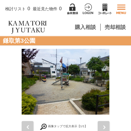
0
0
検討リスト
最近見た物件
購入相談
売却相談
鎌取第3公園
前
次
画像タップで拡大表示【
1
/1】