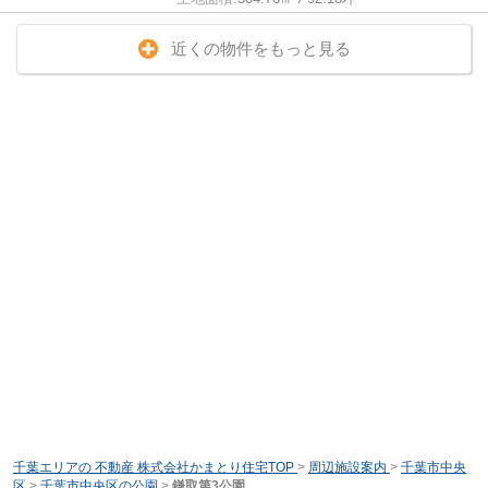
近くの物件をもっと見る
千葉エリアの 不動産 株式会社かまとり住宅TOP
>
周辺施設案内
>
千葉市中央
区
>
千葉市中央区の公園
>
鎌取第3公園