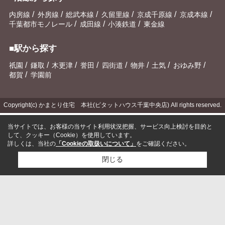
/
/
/
/
/
/
内房線
外房線
総武本線
久留里線
京成千原線
京成本線
/
/
/
千葉都市モノレール
成田線
小湊鉄道
東金線
■駅から探す
/
/
/
/
/
/
/
/
祇園
鎌取
木更津
誉田
四街道
物井
土気
おゆみ野
/
都賀
学園前
Copyright(c) かまとり住宅 本社(ピタットハウス千葉中央店) All rights reserved.
当サイトでは、お客様の当サイト利用状況把握、サービス向上検討を目的と
して、クッキー（Cookie）を使用しています。
詳しくは、当社の
「Cookieの取扱いについて」
をご確認ください。
閉じる