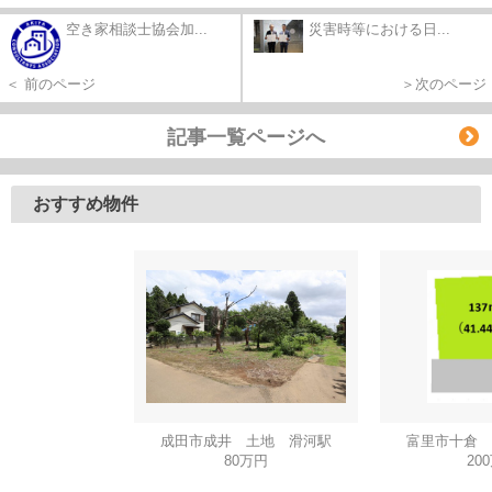
空き家相談士協会加...
災害時等における日...
＜ 前のページ
＞次のページ
記事一覧ページへ
おすすめ物件
成田市成井 土地 滑河駅
富里市十倉 
80万円
20