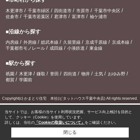
/
/
/
/
/
木更津市
千葉市緑区
四街道市
市原市
千葉市中央区
/
/
/
/
佐倉市
千葉市若葉区
君津市
富津市
袖ケ浦市
■沿線から探す
/
/
/
/
/
/
内房線
外房線
総武本線
久留里線
京成千原線
京成本線
/
/
/
千葉都市モノレール
成田線
小湊鉄道
東金線
■駅から探す
/
/
/
/
/
/
/
/
祇園
木更津
鎌取
誉田
四街道
物井
土気
おゆみ野
/
都賀
学園前
Copyright(c) かまとり住宅 本社(ピタットハウス千葉中央店) All rights reserved.
当サイトでは、お客様の当サイト利用状況把握、サービス向上検討を目的と
して、クッキー（Cookie）を使用しています。
詳しくは、当社の
「Cookieの取扱いについて」
をご確認ください。
閉じる