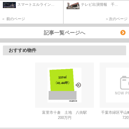
スマートエルライン...
テレビ出演情報 千...
＜ 前のページ
＞次のページ
記事一覧ページへ
おすすめ物件
富里市十倉 土地 八街駅
千葉市緑区平山
200万円
72