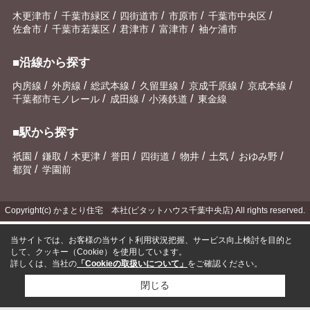
/
/
/
/
/
木更津市
千葉市緑区
四街道市
市原市
千葉市中央区
/
/
/
/
佐倉市
千葉市若葉区
君津市
富津市
袖ケ浦市
■沿線から探す
/
/
/
/
/
/
内房線
外房線
総武本線
久留里線
京成千原線
京成本線
/
/
/
千葉都市モノレール
成田線
小湊鉄道
東金線
■駅から探す
/
/
/
/
/
/
/
/
祇園
鎌取
木更津
誉田
四街道
物井
土気
おゆみ野
/
都賀
学園前
Copyright(c) かまとり住宅 本社(ピタットハウス千葉中央店) All rights reserved.
当サイトでは、お客様の当サイト利用状況把握、サービス向上検討を目的と
して、クッキー（Cookie）を使用しています。
詳しくは、当社の
「Cookieの取扱いについて」
をご確認ください。
閉じる