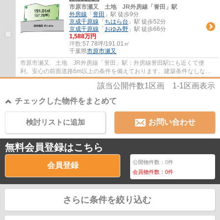
市原市瀬又 土地 JR外房線「誉田」駅
外房線
「
誉田
」駅 徒歩9分
京成千原線
「
ちはら台
」駅 徒歩52分
京成千原線
「
おゆみ野
」駅 徒歩66分
1,588万円
坪数:
57.78坪/191.01㎡
千葉県
市原市
瀬又
市原市瀬又 土地 JR外房線「誉田」駅：外房線誉田駅にも近くて便
利。安心の前面道路6m以上の条件を備えております。建築条件なしなの
で、土地を購入した後はお好みのタイミングで住...
該当公開件数
1
区画
1-1
区画表示
チェックした物件をまとめて
検討リストに追加
お問い合わせ
無料会員登録はこちら
公開物件数：
0
件
会員登録
会員物件数：
0
件
さらに条件を絞り込む