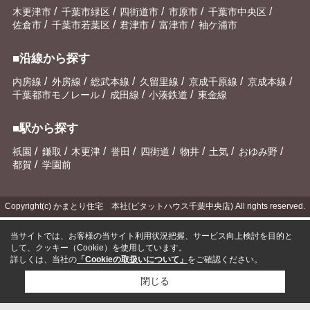
/
/
/
/
/
木更津市
千葉市緑区
四街道市
市原市
千葉市中央区
/
/
/
/
佐倉市
千葉市若葉区
君津市
富津市
袖ケ浦市
■沿線から探す
/
/
/
/
/
/
内房線
外房線
総武本線
久留里線
京成千原線
京成本線
/
/
/
千葉都市モノレール
成田線
小湊鉄道
東金線
■駅から探す
/
/
/
/
/
/
/
/
祇園
鎌取
木更津
誉田
四街道
物井
土気
おゆみ野
/
都賀
学園前
Copyright(c) かまとり住宅 本社(ピタットハウス千葉中央店) All rights reserved.
当サイトでは、お客様の当サイト利用状況把握、サービス向上検討を目的と
して、クッキー（Cookie）を使用しています。
詳しくは、当社の
「Cookieの取扱いについて」
をご確認ください。
閉じる