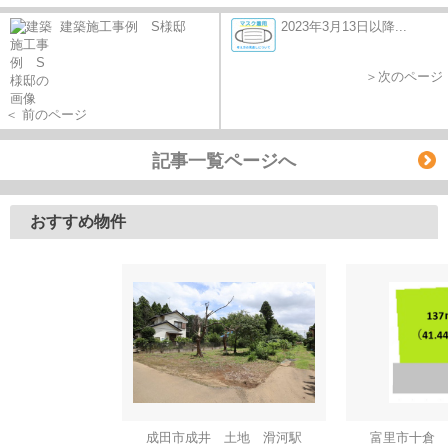
建築施工事例 S様邸
2023年3月13日以降...
＞次のページ
＜ 前のページ
記事一覧ページへ
おすすめ物件
成田市成井 土地 滑河駅
富里市十倉 