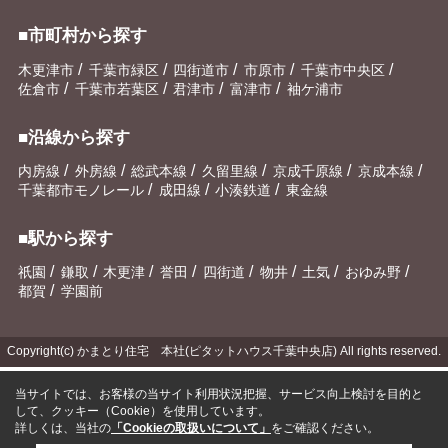
■市町村から探す
/
/
/
/
/
木更津市
千葉市緑区
四街道市
市原市
千葉市中央区
/
/
/
/
佐倉市
千葉市若葉区
君津市
富津市
袖ケ浦市
■沿線から探す
/
/
/
/
/
/
内房線
外房線
総武本線
久留里線
京成千原線
京成本線
/
/
/
千葉都市モノレール
成田線
小湊鉄道
東金線
■駅から探す
/
/
/
/
/
/
/
/
祇園
鎌取
木更津
誉田
四街道
物井
土気
おゆみ野
/
都賀
学園前
Copyright(c) かまとり住宅 本社(ピタットハウス千葉中央店) All rights reserved.
当サイトでは、お客様の当サイト利用状況把握、サービス向上検討を目的と
して、クッキー（Cookie）を使用しています。
詳しくは、当社の
「Cookieの取扱いについて」
をご確認ください。