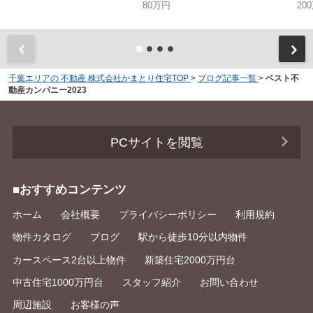
80万円
20
千葉エリアの 不動産 株式会社かまとり住宅TOP
>
ブログ記事一覧
>
ベスト不
動産カンパニー2023
PCサイトを閲覧
■おすすめコンテンツ
ホーム
会社概要
プライバシーポリシー
利用規約
物件カタログ
ブログ
駅から徒歩10分以内物件
カースペース2台以上物件
新築住宅2000万円台
中古住宅1000万円台
スタッフ紹介
お問い合わせ
周辺施設
お客様の声