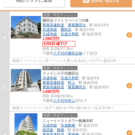
検討リストに追加
お問い合わせ
売買｜中古マンション
勝田台ファミリーハイツD棟
東葉高速鉄道
「
東葉勝田台
」駅 徒歩14分
京成本線
「
勝田台
」駅 徒歩14分
京成本線
「
京成大和田
」駅 徒歩26分
1,588万円
8月6日 値下げ
間取:
3LDK/77.28㎡
千葉県
八千代市
勝田台南
２丁目22
新規リノベーション済！ペットと暮らせるゆとりの77㎡超3LDK！
売買｜中古マンション
ドメイン八千代勝田台
京成本線
「
京成大和田
」駅 徒歩9分
東葉高速鉄道
「
村上
」駅 徒歩20分
東葉高速鉄道
「
東葉勝田台
」駅 徒歩20分
2,690万円
間取:
3LDK/78.56㎡
千葉県
八千代市
村上
3251-2
新規リノベーション住戸！南向き×78㎡超のゆとりある3LDK！
売買｜中古マンション
ニューイーストタワー船橋本町
京成本線
「
京成船橋
」駅 徒歩10分
総武線
「
船橋
」駅 徒歩13分
東葉高速鉄道
「
東海神
」駅 徒歩15分