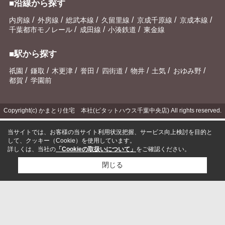
■沿線から探す
/
/
/
/
/
/
内房線
外房線
総武本線
久留里線
京成千原線
京成本線
/
/
/
千葉都市モノレール
成田線
小湊鉄道
東金線
■駅から探す
/
/
/
/
/
/
/
/
祇園
鎌取
木更津
誉田
四街道
物井
土気
おゆみ野
/
都賀
学園前
Copyright(c) かまとり住宅 本社(ピタットハウス千葉中央店) All rights reserved.
当サイトでは、お客様の当サイト利用状況把握、サービス向上検討を目的と
して、クッキー（Cookie）を使用しています。
詳しくは、当社の
「Cookieの取扱いについて」
をご確認ください。
閉じる
検討リスト追加
お問い合わせ