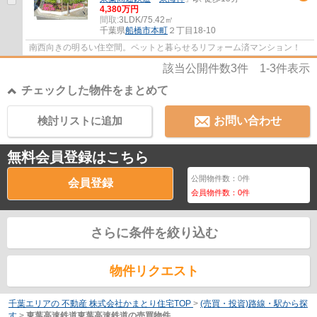
4,380万円
間取:
3LDK/75.42㎡
千葉県
船橋市
本町
２丁目18-10
南西向きの明るい住空間。ペットと暮らせるリフォーム済マンション！
該当公開件数
3
件
1-3
件表示
チェックした物件をまとめて
検討リストに追加
お問い合わせ
無料会員登録はこちら
公開物件数：
0
件
会員登録
会員物件数：
0
件
さらに条件を絞り込む
物件リクエスト
千葉エリアの 不動産 株式会社かまとり住宅TOP
>
(売買・投資)路線・駅から探
す
>
東葉高速鉄道東葉高速鉄道の売買物件