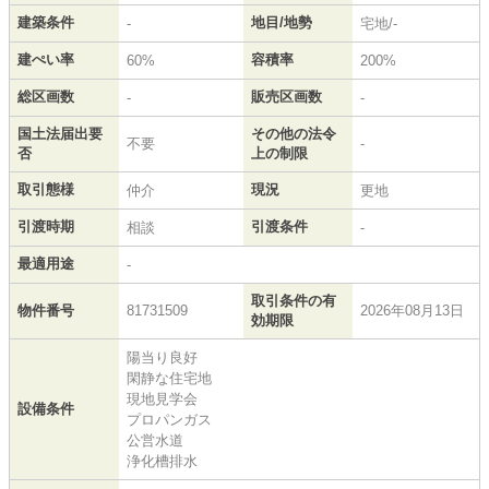
建築条件
地目/地勢
-
宅地/-
建ぺい率
容積率
60%
200%
総区画数
販売区画数
-
-
国土法届出要
その他の法令
不要
-
否
上の制限
取引態様
現況
仲介
更地
引渡時期
引渡条件
相談
-
最適用途
-
取引条件の有
物件番号
81731509
2026年08月13日
効期限
陽当り良好
閑静な住宅地
現地見学会
設備条件
プロパンガス
公営水道
浄化槽排水