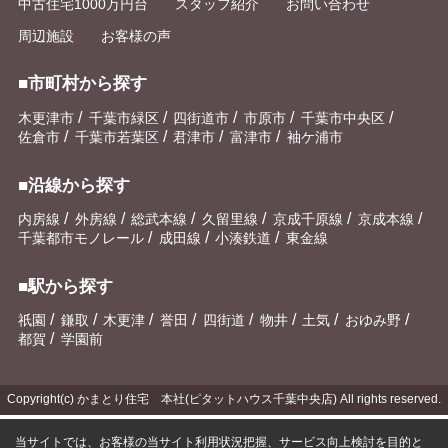
中古住宅1000万円台
スタッフ紹介
お問い合わせ
周辺施設
お客様の声
■市町村から探す
/
/
/
/
/
木更津市
千葉市緑区
四街道市
市原市
千葉市中央区
/
/
/
/
佐倉市
千葉市若葉区
君津市
富津市
袖ケ浦市
■沿線から探す
/
/
/
/
/
/
内房線
外房線
総武本線
久留里線
京成千原線
京成本線
/
/
/
千葉都市モノレール
成田線
小湊鉄道
東金線
■駅から探す
/
/
/
/
/
/
/
/
祇園
鎌取
木更津
誉田
四街道
物井
土気
おゆみ野
/
都賀
学園前
Copyright(c) かまとり住宅 本社(ピタットハウス千葉中央店) All rights reserved.
当サイトでは、お客様の当サイト利用状況把握、サービス向上検討を目的と