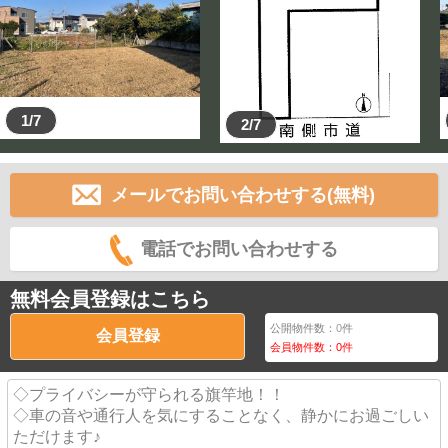
1/7
2/7
メールでお問い合わせする(無料)
電話でお問い合わせする
無料会員登録はこちら
公開物件数：
0
件
会員登録
会員物件数：
0
件
◇プライバシーが守られる旗竿地！！
◇車の音や通行人を気にすることなく、静かにお過ごしい
ただけます♪