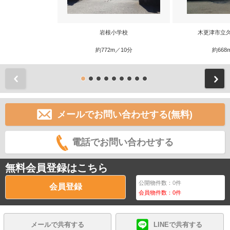
岩根小学校
木更津市立
約772m／10分
約668
前
メールでお問い合わせする(無料)
電話でお問い合わせする
無料会員登録はこちら
公開物件数：
0
件
会員登録
会員物件数：
0
件
メールで共有する
LINEで共有する