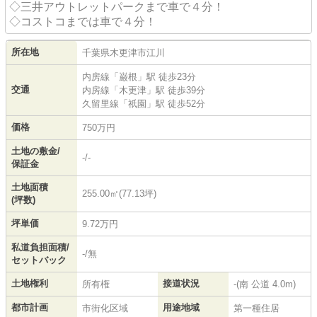
◇三井アウトレットパークまで車で４分！
◇コストコまでは車で４分！
所在地
千葉県
木更津市
江川
内房線
「
巌根
」駅 徒歩23分
交通
内房線
「
木更津
」駅 徒歩39分
久留里線
「
祇園
」駅 徒歩52分
価格
750万円
土地の敷金/
-/-
保証金
土地面積
255.00㎡(77.13坪)
(坪数)
坪単価
9.72万円
私道負担面積/
-/無
セットバック
土地権利
接道状況
所有権
-(南 公道 4.0m)
都市計画
用途地域
市街化区域
第一種住居