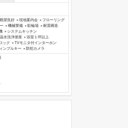
眺望良好
現地案内会
フローリング
ー
機械警備
駐輪場
耐震構造
機
システムキッチン
温水洗浄便座
浴室１坪以上
ロック
TVモニタ付インターホン
ィンプルキー
防犯カメラ
)
1