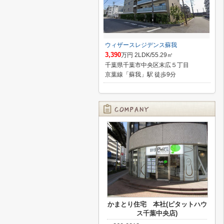
ウィザースレジデンス蘇我
3,390
万円 2LDK/55.29㎡
千葉県千葉市中央区末広５丁目
京葉線「蘇我」駅 徒歩9分
かまとり住宅 本社(ピタットハウ
ス千葉中央店)