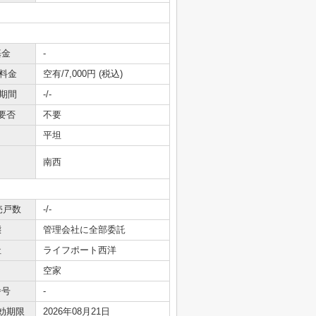
基金
-
料金
空有/7,000円 (税込)
期間
-/-
要否
不要
平坦
南西
売戸数
-/-
態
管理会社に全部委託
社
ライフポート西洋
空家
番号
-
効期限
2026年08月21日