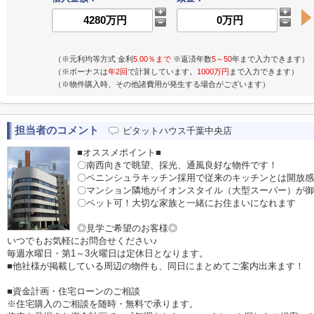
（※元利均等方式 金利
5.00％まで
※返済年数
5～50
年まで入力できます）
（※ボーナスは
年2回
で計算しています。
1000万円
まで入力できます）
（※物件購入時、その他諸費用が発生する場合がございます）
担当者のコメント
ピタットハウス千葉中央店
■オススメポイント■
〇南西向きで眺望、採光、通風良好な物件です！
〇ペニンシュラキッチン採用で従来のキッチンとは開放感
〇マンション隣地がイオンスタイル（大型スーパー）が御
〇ペット可！大切な家族と一緒にお住まいになれます
◎見学ご希望のお客様◎
いつでもお気軽にお問合せください♪
毎週水曜日・第1～3火曜日は定休日となります。
■他社様が掲載している周辺の物件も、同日にまとめてご案内出来ます！
■資金計画・住宅ローンのご相談
※住宅購入のご相談を随時・無料で承ります。