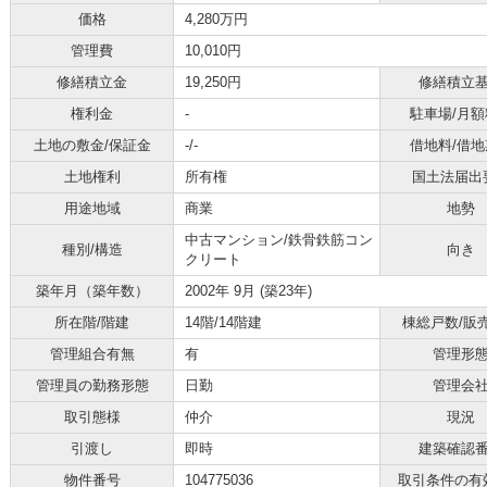
価格
4,280万円
管理費
10,010円
修繕積立金
19,250円
修繕積立
権利金
-
駐車場/月額
土地の敷金/保証金
-/-
借地料/借地
土地権利
所有権
国土法届出
用途地域
商業
地勢
中古マンション/鉄骨鉄筋コン
種別/構造
向き
クリート
築年月（築年数）
2002年 9月 (築23年)
所在階/階建
14階/14階建
棟総戸数/販
管理組合有無
有
管理形
管理員の勤務形態
日勤
管理会
取引態様
仲介
現況
引渡し
即時
建築確認
物件番号
104775036
取引条件の有