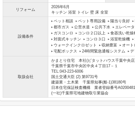
2026年6月
リフォーム
キッチン 浴室 トイレ 壁 床 全室
ペット相談
ペット専用設備
陽当り良好
都市ガス
公営水道
公共下水
エレベータ
ガスコンロ
コンロ２口以上
食器洗い乾燥
設備条件
対面式キッチン
コンロ３口
浴室乾燥機
ウォークインクロゼット
収納豊富
オート
宅配ボックス
24時間緊急通報システム
デ
かまとり住宅 本社(ピタットハウス千葉中央店
千葉県千葉市中央区中央４丁目17－１
TEL:043-223-6006
取扱会社
国土交通大臣 (2) 第9731号
建築業・土木業 千葉県知事(般-1)38180号
日本住宅保証検査機構 業者登録番号A020048
(一社)千葉県宅地建物取引業協会