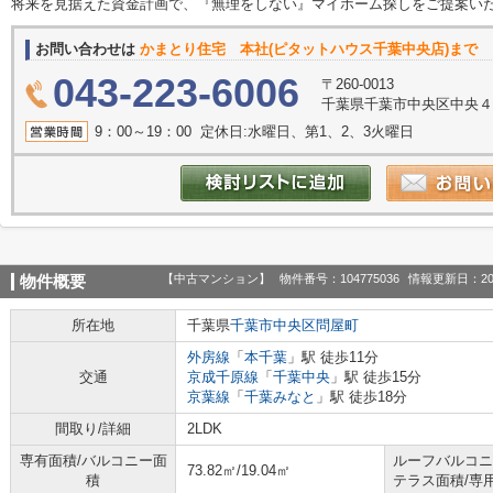
将来を見据えた資金計画で、『無理をしない』マイホーム探しをご提案い
お問い合わせは
かまとり住宅 本社(ピタットハウス千葉中央店)まで
043-223-6006
〒260-0013
千葉県千葉市中央区中央４
9：00～19：00 定休日:水曜日、第1、2、3火曜日
【中古マンション】
物件番号：104775036
情報更新日：20
物件概要
所在地
千葉県
千葉市中央区
問屋町
外房線
「
本千葉
」駅 徒歩11分
交通
京成千原線
「
千葉中央
」駅 徒歩15分
京葉線
「
千葉みなと
」駅 徒歩18分
間取り/詳細
2LDK
専有面積/バルコニー面
ルーフバルコニ
73.82㎡/19.04㎡
積
テラス面積/専