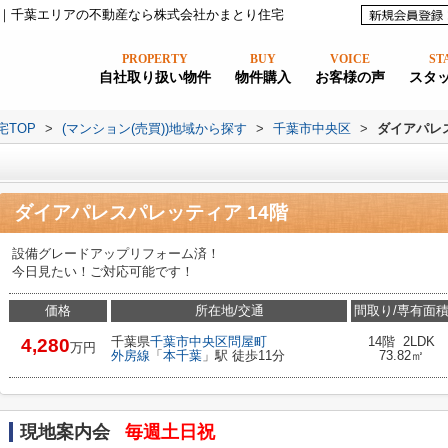
｜千葉エリアの不動産なら株式会社かまとり住宅
PROPERTY
BUY
VOICE
ST
自社取り扱い物件
物件購入
お客様の声
スタ
宅TOP
>
(マンション(売買))地域から探す
>
千葉市中央区
>
ダイアパレ
ダイアパレスパレッティア 14階
設備グレードアップリフォーム済！
今日見たい！ご対応可能です！
価格
所在地/交通
間取り/専有面
千葉県
千葉市中央区
問屋町
14階 2LDK
4,280
万円
外房線
「
本千葉
」駅 徒歩11分
73.82㎡
現地案内会
毎週土日祝