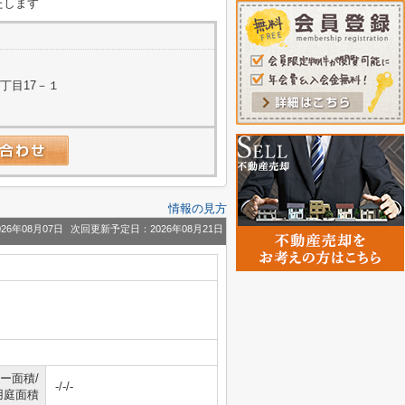
たします
丁目17－１
情報の見方
26年08月07日
次回更新予定日：2026年08月21日
ー面積/
-/-/-
用庭面積