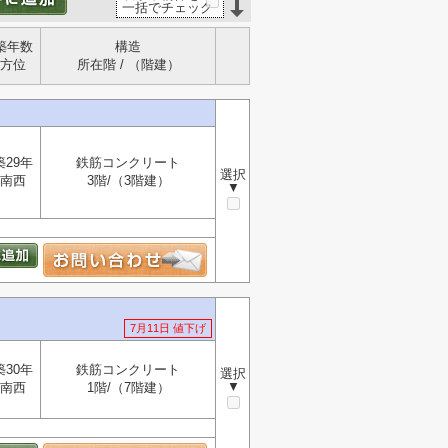
一括でチェック
築年数
構造
方位
所在階 / （階建）
築29年
鉄筋コンクリート
選択
南西
3階/（3階建）
▼
7月11日 値下げ
築30年
鉄筋コンクリート
選択
▼
南西
1階/（7階建）