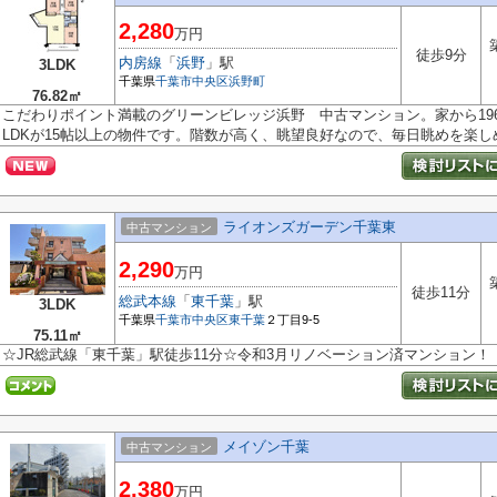
2,280
万円
徒歩9分
内房線
「
浜野
」駅
3LDK
千葉県
千葉市中央区
浜野町
76.82㎡
こだわりポイント満載のグリーンビレッジ浜野 中古マンション。家から19
LDKが15帖以上の物件です。階数が高く、眺望良好なので、毎日眺めを楽しめま
ライオンズガーデン千葉東
中古マンション
2,290
万円
徒歩11分
総武本線
「
東千葉
」駅
3LDK
千葉県
千葉市中央区
東千葉
２丁目9-5
75.11㎡
☆JR総武線「東千葉」駅徒歩11分☆令和3月リノベーション済マンション！
メイゾン千葉
中古マンション
2,380
万円