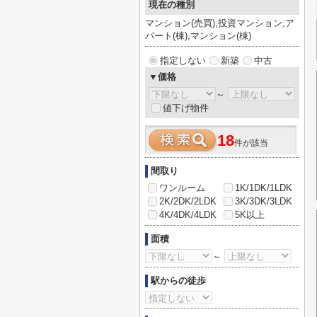
現在の種別
マンション(売買),投資マンション,ア
パート(棟),マンション(棟)
指定しない
新築
中古
▼価格
～
値下げ物件
18
件が該当
間取り
ワンルーム
1K/1DK/1LDK
2K/2DK/2LDK
3K/3DK/3LDK
4K/4DK/4LDK
5K以上
面積
～
駅からの徒歩