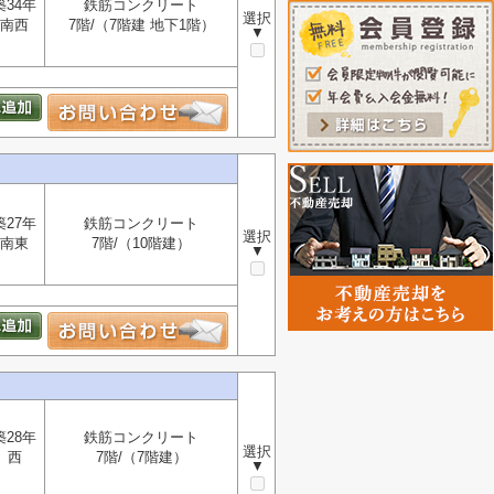
築34年
鉄筋コンクリート
選択
南西
7階/（7階建 地下1階）
▼
！
築27年
鉄筋コンクリート
選択
南東
7階/（10階建）
▼
築28年
鉄筋コンクリート
選択
西
7階/（7階建）
▼