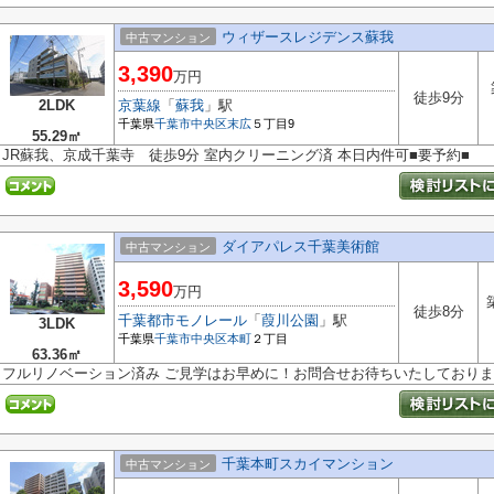
ウィザースレジデンス蘇我
中古マンション
3,390
万円
徒歩9分
2LDK
京葉線
「
蘇我
」駅
千葉県
千葉市中央区
末広
５丁目9
55.29㎡
JR蘇我、京成千葉寺 徒歩9分 室内クリーニング済 本日内件可■要予約■
ダイアパレス千葉美術館
中古マンション
3,590
万円
徒歩8分
千葉都市モノレール
「
葭川公園
」駅
3LDK
千葉県
千葉市中央区
本町
２丁目
63.36㎡
フルリノベーション済み ご見学はお早めに！お問合せお待ちいたしており
千葉本町スカイマンション
中古マンション