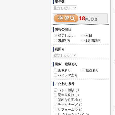
築年数
18
件が該当
情報公開日
指定しない
本日
3日以内
1週間以内
利回り
画像・動画あり
画像あり
動画あり
パノラマあり
こだわり条件
ペット相談
(-)
陽当り良好
(-)
閑静な住宅地
(-)
デザイナーズ
(-)
リフォーム済
(-)
リノベーション済
(-)