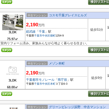
コスモ千葉グレイスヒルズ
中古マンション
2,190
万円
徒歩51分
総武線
「
千葉
」駅
3LDK
千葉県
千葉市中央区
都町
1254-9
75.97㎡
室内リフォーム済み。家族みんなが心地よく暮らせる住まい。
メゾン本町
中古マンション
2,190
万円
徒歩9分
千葉都市モノレール
「
県庁前
」駅
3LDK
千葉県
千葉市中央区
本町
３丁目6-3
68.00㎡
グリーンビレッジ浜野 中古マンション
中古マンション