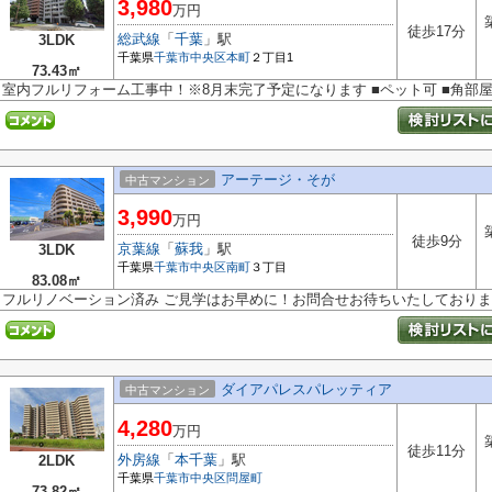
3,980
万円
徒歩17分
総武線
「
千葉
」駅
3LDK
千葉県
千葉市中央区
本町
２丁目1
73.43㎡
室内フルリフォーム工事中！※8月末完了予定になります ■ペット可 ■角部
アーテージ・そが
中古マンション
3,990
万円
徒歩9分
京葉線
「
蘇我
」駅
3LDK
千葉県
千葉市中央区
南町
３丁目
83.08㎡
フルリノベーション済み ご見学はお早めに！お問合せお待ちいたしており
ダイアパレスパレッティア
中古マンション
4,280
万円
徒歩11分
外房線
「
本千葉
」駅
2LDK
千葉県
千葉市中央区
問屋町
73.82㎡