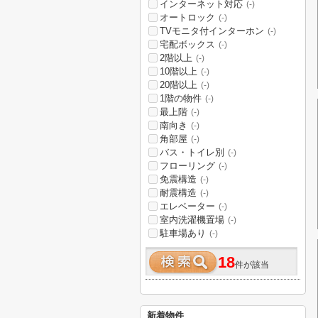
インターネット対応
(-)
オートロック
(-)
TVモニタ付インターホン
(-)
宅配ボックス
(-)
2階以上
(-)
10階以上
(-)
20階以上
(-)
1階の物件
(-)
最上階
(-)
南向き
(-)
角部屋
(-)
バス・トイレ別
(-)
フローリング
(-)
免震構造
(-)
耐震構造
(-)
エレベーター
(-)
室内洗濯機置場
(-)
駐車場あり
(-)
18
件が該当
新着物件