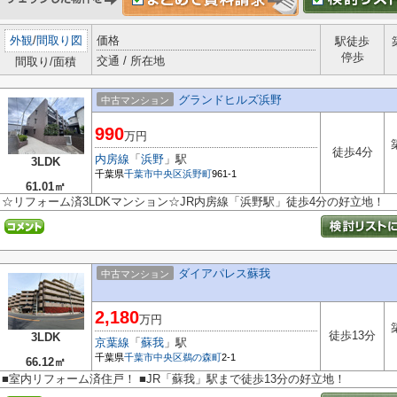
外観
/
間取り図
価格
駅徒歩
停歩
交通 / 所在地
間取り/面積
グランドヒルズ浜野
中古マンション
990
万円
徒歩4分
内房線
「
浜野
」駅
3LDK
千葉県
千葉市中央区
浜野町
961-1
61.01㎡
☆リフォーム済3LDKマンション☆JR内房線「浜野駅」徒歩4分の好立地！
ダイアパレス蘇我
中古マンション
2,180
万円
徒歩13分
3LDK
京葉線
「
蘇我
」駅
千葉県
千葉市中央区
鵜の森町
2-1
66.12㎡
■室内リフォーム済住戸！ ■JR「蘇我」駅まで徒歩13分の好立地！