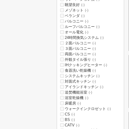
眺望良好
(-)
メゾネット
(-)
ベランダ
(-)
バルコニー
(-)
ルーフバルコニー
(-)
オール電化
(-)
24時間換気システム
(-)
２面バルコニー
(-)
３面バルコニー
(-)
両面バルコニー
(-)
外観タイル張り
(-)
IHクッキングヒーター
(-)
食器洗い乾燥機
(-)
システムキッチン
(-)
対面式キッチン
(-)
アイランドキッチン
(-)
追焚機能浴室
(-)
浴室乾燥機
(-)
床暖房
(-)
ウォークインクロゼット
(-)
CS
(-)
BS
(-)
CATV
(-)