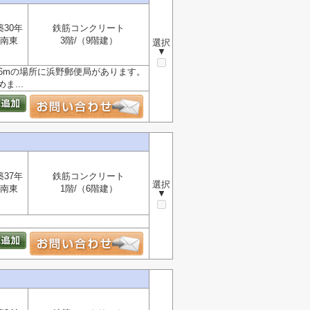
築30年
鉄筋コンクリート
南東
3階/（9階建）
選択
▼
6mの場所に浜野郵便局があります。
...
築37年
鉄筋コンクリート
選択
南東
1階/（6階建）
▼