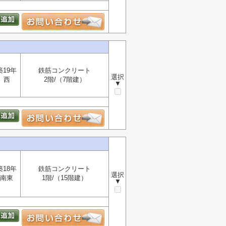
築19年
鉄筋コンクリート
選択
西
2階/（7階建）
▼
築18年
鉄筋コンクリート
選択
南東
1階/（15階建）
▼