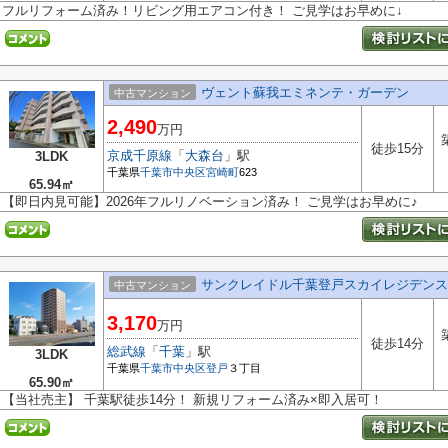
フルリフォーム済み！リビング用エアコン付き！ ご見学はお早めに↓
ヴェント蘇我エミネンテ・ガーデン
中古マンション
2,490
万円
徒歩15分
京成千原線
「
大森台
」駅
3LDK
千葉県
千葉市中央区
宮崎町
623
65.94㎡
【即日内見可能】2026年フルリノベーション済み！ ご見学はお早めに♪
サンクレイドル千葉登戸スカイレジデンス
中古マンション
3,170
万円
徒歩14分
総武線
「
千葉
」駅
3LDK
千葉県
千葉市中央区
登戸
３丁目
65.90㎡
【当社売主】 千葉駅徒歩14分！ 新規リフォーム済み×即入居可！