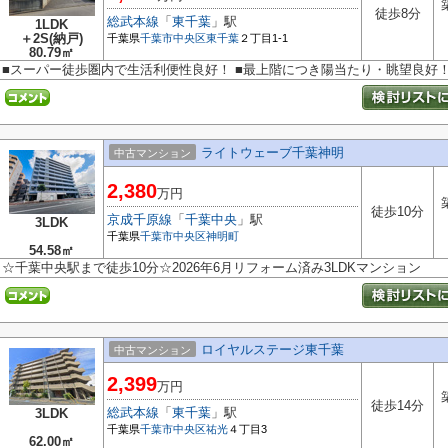
徒歩8分
総武本線
「
東千葉
」駅
1LDK
＋2S(納戸)
千葉県
千葉市中央区
東千葉
２丁目1-1
80.79㎡
■スーパー徒歩圏内で生活利便性良好！ ■最上階につき陽当たり・眺望良好
ライトウェーブ千葉神明
中古マンション
2,380
万円
徒歩10分
京成千原線
「
千葉中央
」駅
3LDK
千葉県
千葉市中央区
神明町
54.58㎡
☆千葉中央駅まで徒歩10分☆2026年6月リフォーム済み3LDKマンション
ロイヤルステージ東千葉
中古マンション
2,399
万円
徒歩14分
総武本線
「
東千葉
」駅
3LDK
千葉県
千葉市中央区
祐光
４丁目3
62.00㎡