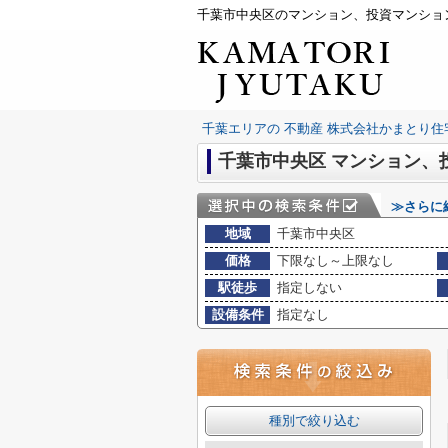
千葉エリアの 不動産 株式会社かまとり住
千葉市中央区 マンション、
≫さらに
地域
千葉市中央区
価格
下限なし～上限なし
駅徒歩
指定しない
設備条件
指定なし
種別で絞り込む