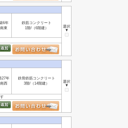
築6年
鉄筋コンクリート
選択
南東
1階/（6階建）
▼
築27年
鉄骨鉄筋コンクリート
選択
南西
3階/（14階建）
▼
ます