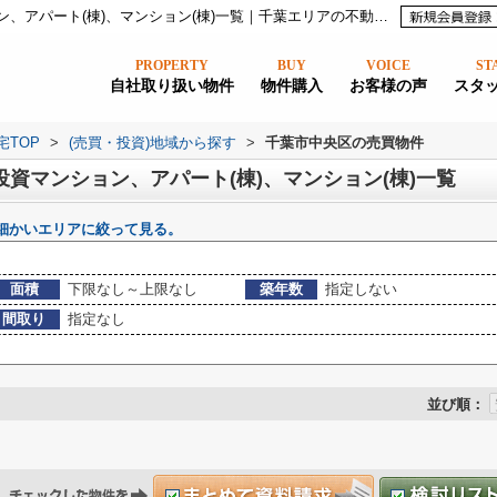
千葉市中央区のマンション、投資マンション、アパート(棟)、マンション(棟)一覧｜千葉エリアの不動産なら株式会社かまとり住宅
PROPERTY
BUY
VOICE
ST
自社取り扱い物件
物件購入
お客様の声
スタ
宅TOP
>
(売買・投資)地域から探す
>
千葉市中央区の売買物件
投資マンション、アパート(棟)、マンション(棟)一覧
細かいエリアに絞って見る。
面積
下限なし～上限なし
築年数
指定しない
間取り
指定なし
並び順：