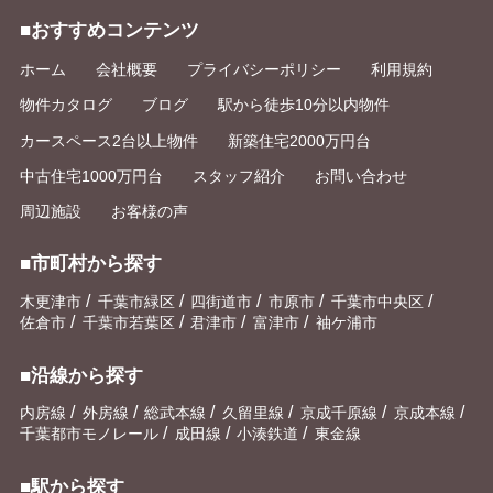
■おすすめコンテンツ
ホーム
会社概要
プライバシーポリシー
利用規約
物件カタログ
ブログ
駅から徒歩10分以内物件
カースペース2台以上物件
新築住宅2000万円台
中古住宅1000万円台
スタッフ紹介
お問い合わせ
周辺施設
お客様の声
■市町村から探す
/
/
/
/
/
木更津市
千葉市緑区
四街道市
市原市
千葉市中央区
/
/
/
/
佐倉市
千葉市若葉区
君津市
富津市
袖ケ浦市
■沿線から探す
/
/
/
/
/
/
内房線
外房線
総武本線
久留里線
京成千原線
京成本線
/
/
/
千葉都市モノレール
成田線
小湊鉄道
東金線
■駅から探す