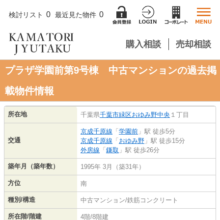
0
0
検討リスト
最近見た物件
購入相談
売却相談
プラザ学園前第9号棟 中古マンションの過去掲
載物件情報
所在地
千葉県
千葉市緑区
おゆみ野中央
１丁目
京成千原線
「
学園前
」駅 徒歩5分
交通
京成千原線
「
おゆみ野
」駅 徒歩15分
外房線
「
鎌取
」駅 徒歩26分
築年月（築年数）
1995年 3月（築31年）
方位
南
種別/構造
中古マンション/鉄筋コンクリート
所在階/階建
4階/8階建