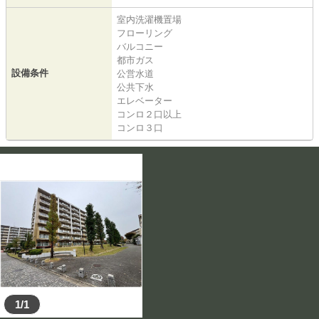
室内洗濯機置場
フローリング
バルコニー
都市ガス
設備条件
公営水道
公共下水
エレベーター
コンロ２口以上
コンロ３口
1/1