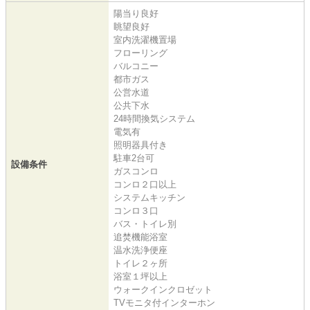
陽当り良好
眺望良好
室内洗濯機置場
フローリング
バルコニー
都市ガス
公営水道
公共下水
24時間換気システム
電気有
照明器具付き
駐車2台可
設備条件
ガスコンロ
コンロ２口以上
システムキッチン
コンロ３口
バス・トイレ別
追焚機能浴室
温水洗浄便座
トイレ２ヶ所
浴室１坪以上
ウォークインクロゼット
TVモニタ付インターホン