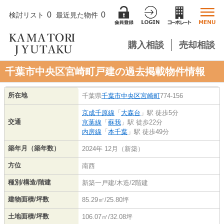
0
0
検討リスト
最近見た物件
購入相談
売却相談
千葉市中央区宮崎町戸建の過去掲載物件情報
所在地
千葉県
千葉市中央区
宮崎町
774-156
京成千原線
「
大森台
」駅 徒歩5分
交通
京葉線
「
蘇我
」駅 徒歩22分
内房線
「
本千葉
」駅 徒歩49分
築年月（築年数）
2024年 12月（新築）
方位
南西
種別/構造/階建
新築一戸建/木造/2階建
建物面積/坪数
85.29㎡/25.80坪
土地面積/坪数
106.07㎡/32.08坪