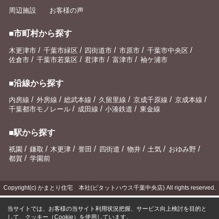
周辺施設
お客様の声
■市町村から探す
/
/
/
/
/
木更津市
千葉市緑区
四街道市
市原市
千葉市中央区
/
/
/
/
佐倉市
千葉市若葉区
君津市
富津市
袖ケ浦市
■沿線から探す
/
/
/
/
/
/
内房線
外房線
総武本線
久留里線
京成千原線
京成本線
/
/
/
千葉都市モノレール
成田線
小湊鉄道
東金線
■駅から探す
/
/
/
/
/
/
/
/
祇園
鎌取
木更津
誉田
四街道
物井
土気
おゆみ野
/
都賀
学園前
Copyright(c) かまとり住宅 本社(ピタットハウス千葉中央店) All rights reserved.
当サイトでは、お客様の当サイト利用状況把握、サービス向上検討を目的と
して、クッキー（Cookie）を使用しています。