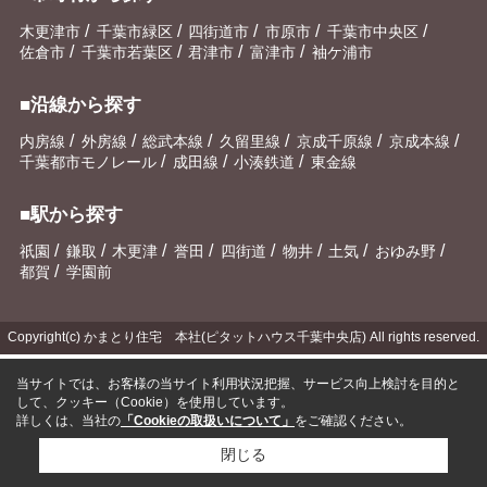
/
/
/
/
/
木更津市
千葉市緑区
四街道市
市原市
千葉市中央区
/
/
/
/
佐倉市
千葉市若葉区
君津市
富津市
袖ケ浦市
■沿線から探す
/
/
/
/
/
/
内房線
外房線
総武本線
久留里線
京成千原線
京成本線
/
/
/
千葉都市モノレール
成田線
小湊鉄道
東金線
■駅から探す
/
/
/
/
/
/
/
/
祇園
鎌取
木更津
誉田
四街道
物井
土気
おゆみ野
/
都賀
学園前
Copyright(c) かまとり住宅 本社(ピタットハウス千葉中央店) All rights reserved.
当サイトでは、お客様の当サイト利用状況把握、サービス向上検討を目的と
して、クッキー（Cookie）を使用しています。
詳しくは、当社の
「Cookieの取扱いについて」
をご確認ください。
閉じる