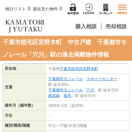
0
0
検討リスト
最近見た物件
購入相談
売却相談
千葉市稲毛区宮野木町 中古戸建 千葉都市モ
ノレール「穴川」駅の過去掲載物件情報
所在地
千葉県
千葉市稲毛区
宮野木町
千葉都市モノレール
「
スポーツセンター
」
駅 徒歩38分
交通
千葉都市モノレール
「
穴川
」駅 徒歩33分
総武線
「
稲毛
」駅 徒歩41分
築年月（築年数）
2006年 5月（築20年）
方位
-
種別/構造/階建
中古一戸建/木造/2階建