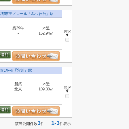
葉都市モノレール「みつわ台」駅
築29年
木造
選択
-
152.94㎡
▼
ﾓﾉﾚｰﾙ『穴川』駅
新築
木造
選択
北東
109.30㎡
▼
3
1-3
該当公開件数
件
件表示