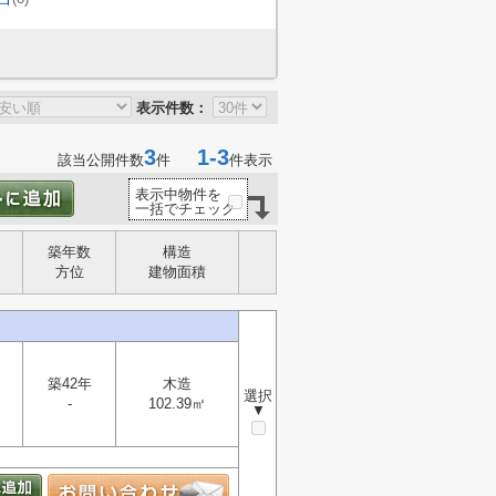
表示件数：
3
1-3
該当公開件数
件
件表示
表示中物件を
一括でチェック
築年数
構造
方位
建物面積
築42年
木造
選択
-
102.39㎡
▼