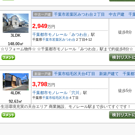
千葉市若葉区みつわ台２丁目 中古戸建 千
中古一戸建
2,949
万円
徒歩8分
千葉都市モノレール
「
みつわ台
」駅
3LDK
千葉県
千葉市若葉区
みつわ台
２丁目4-12
148.00㎡
☆リフォーム物件☆ ☆千葉都市モノレール「みつわ台」駅まで約徒歩8分☆
千葉市稲毛区天台4丁目 新築戸建て 千葉都市
新築一戸建
3,798
万円
徒歩5分
千葉都市モノレール
「
穴川
」駅
4LDK
千葉県
千葉市稲毛区
天台
４丁目
92.63㎡
生活環境充実の天台エリア 商業施設、モノレール駅まで歩いてすぐです！