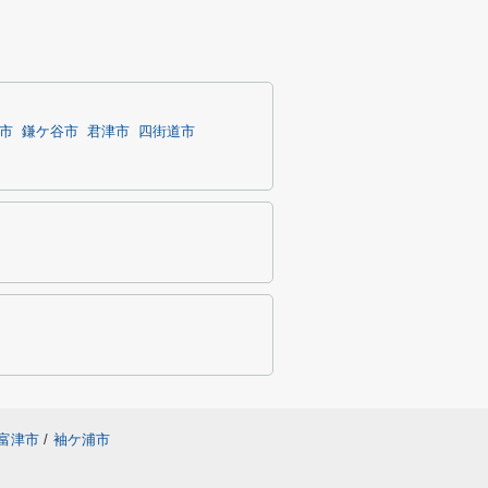
市
鎌ケ谷市
君津市
四街道市
富津市
/
袖ケ浦市