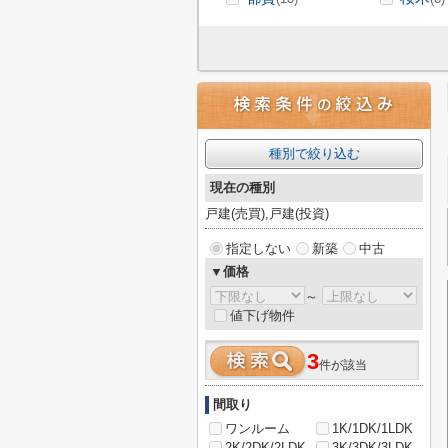
種別で絞り込む
現在の種別
戸建(売買),戸建(投資)
指定しない
新築
中古
▼価格
～
値下げ物件
3
件が該当
間取り
ワンルーム
1K/1DK/1LDK
2K/2DK/2LDK
3K/3DK/3LDK