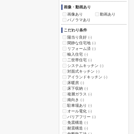
画像・動画あり
画像あり
動画あり
パノラマあり
こだわり条件
陽当り良好
(-)
閑静な住宅地
(-)
リフォーム済
(-)
輸入住宅
(-)
二世帯住宅
(-)
システムキッチン
(-)
対面式キッチン
(-)
アイランドキッチン
(-)
床暖房
(-)
床下収納
(-)
複層ガラス
(-)
南向き
(-)
駐車場あり
(-)
オール電化
(-)
バリアフリー
(-)
免震構造
(-)
耐震構造
(-)
外断熱工法