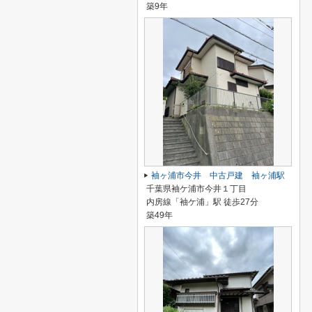
築9年
袖ヶ浦市今井 中古戸建 袖ヶ浦駅
千葉県袖ケ浦市今井１丁目
内房線「袖ケ浦」駅 徒歩27分
築49年