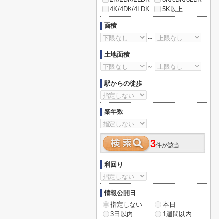
4K/4DK/4LDK
5K以上
面積
～
土地面積
～
駅からの徒歩
築年数
3
件が該当
利回り
情報公開日
指定しない
本日
3日以内
1週間以内