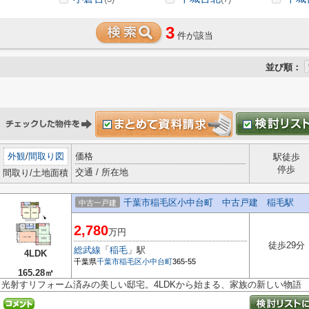
3
件が該当
並び順：
外観
/
間取り図
価格
駅徒歩
停歩
交通 / 所在地
間取り/土地面積
千葉市稲毛区小中台町 中古戸建 稲毛駅
中古一戸建
2,780
万円
徒歩29分
総武線
「
稲毛
」駅
4LDK
千葉県
千葉市稲毛区
小中台町
365-55
165.28㎡
光射すリフォーム済みの美しい邸宅。4LDKから始まる、家族の新しい物語