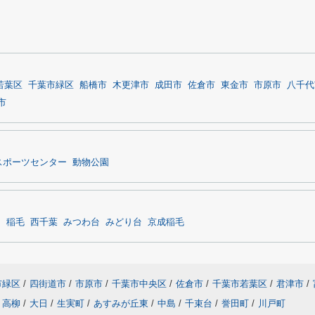
若葉区
千葉市緑区
船橋市
木更津市
成田市
佐倉市
東金市
市原市
八千代
市
スポーツセンター
動物公園
園
稲毛
西千葉
みつわ台
みどり台
京成稲毛
市緑区
/
四街道市
/
市原市
/
千葉市中央区
/
佐倉市
/
千葉市若葉区
/
君津市
/
高柳
/
大日
/
生実町
/
あすみが丘東
/
中島
/
千束台
/
誉田町
/
川戸町