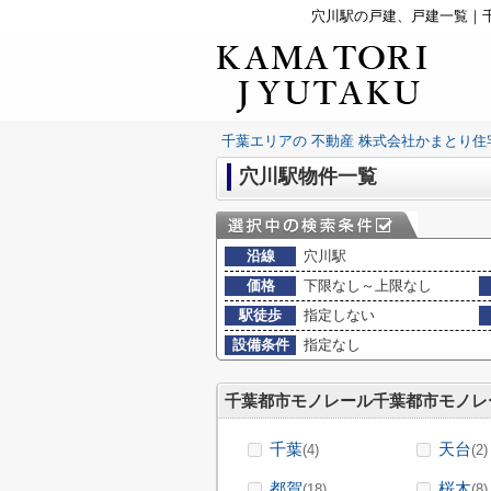
穴川駅の戸建、戸建一覧｜
千葉エリアの 不動産 株式会社かまとり住
穴川駅物件一覧
沿線
穴川駅
価格
下限なし～上限なし
駅徒歩
指定しない
設備条件
指定なし
千葉都市モノレール千葉都市モノレ
千葉
天台
(4)
(2)
都賀
桜木
(18)
(8)