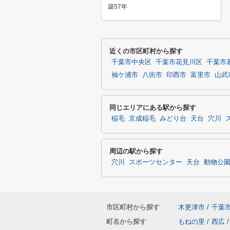
築57年
近くの市区町村から探す
千葉市中央区
千葉市花見川区
千葉市
袖ケ浦市
八街市
印西市
富里市
山武
同じエリアにある駅から探す
稲毛
京成稲毛
みどり台
天台
穴川
周辺の駅から探す
穴川
スポーツセンター
天台
動物公
市区町村から探す
木更津市
/
千葉
町名から探す
もねの里
/
西広
/