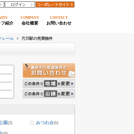
AFFS
COMPANY
CONTACT
ッフ紹介
会社概要
お問い合わせ
ノレール
>
穴川駅の売買物件
公園
みつわ台
(3)
(6)
台
(8)