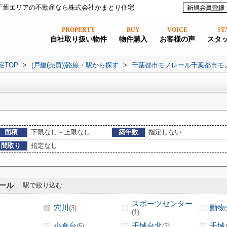
千葉エリアの不動産なら株式会社かまとり住宅
PROPERTY
BUY
VOICE
ST
自社取り扱い物件
物件購入
お客様の声
スタ
宅TOP
>
(戸建(売買))路線・駅から探す
>
千葉都市モノレール千葉都市モ
面積
下限なし～上限なし
築年数
指定しない
間取り
指定なし
ール
駅で絞り込む
スポーツセンター
穴川
動物
(3)
(1)
小倉台
千城台北
千城
(5)
(7)