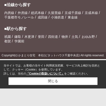
■沿線から探す
/
/
/
/
/
/
内房線
外房線
総武本線
久留里線
京成千原線
京成本線
/
/
/
千葉都市モノレール
成田線
小湊鉄道
東金線
■駅から探す
/
/
/
/
/
/
/
/
祇園
鎌取
木更津
誉田
四街道
物井
土気
おゆみ野
/
都賀
学園前
Copyright(c) かまとり住宅 本社(ピタットハウス千葉中央店) All rights reserved.
当サイトでは、お客様の当サイト利用状況把握、サービス向上検討を目的と
して、クッキー（Cookie）を使用しています。
詳しくは、当社の
「Cookieの取扱いについて」
をご確認ください。
閉じる
検討リスト追加
お問い合わせ