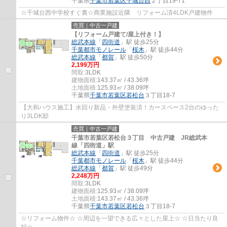
千葉県
千葉市若葉区
千城台西
２丁目19-71
☆千城台西中学校すぐ裏☆商業施設近隣 リフォーム済4LDK戸建物件
売買｜中古一戸建
【リフォーム戸建て/屋上付き！】
総武本線
「
四街道
」駅 徒歩25分
千葉都市モノレール
「
桜木
」駅 徒歩44分
総武本線
「
都賀
」駅 徒歩50分
2,199万円
間取:
3LDK
建物面積:
143.37㎡ / 43.36坪
土地面積:
125.93㎡ / 38.09坪
千葉県
千葉市若葉区
若松台
３丁目18-7
【大和ハウス施工】水回り新品・外壁塗装済！カースペース2台のゆった
り3LDK邸
売買｜中古一戸建
千葉市若葉区若松台３丁目 中古戸建 JR総武本
線「四街道」駅
総武本線
「
四街道
」駅 徒歩25分
千葉都市モノレール
「
桜木
」駅 徒歩44分
総武本線
「
都賀
」駅 徒歩49分
2,248万円
間取:
3LDK
建物面積:
125.93㎡ / 38.09坪
土地面積:
143.37㎡ / 43.36坪
千葉県
千葉市若葉区
若松台
３丁目18-7
☆リフォーム物件☆ ☆周辺を一望できる広々とした屋上☆ ☆日当たり良
好☆