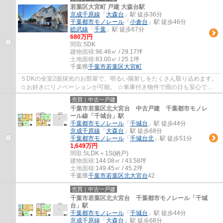
若葉区大宮町 戸建 大森台駅
京成千原線
「
大森台
」駅 徒歩36分
千葉都市モノレール
「
小倉台
」駅 徒歩46分
総武線
「
千葉
」駅 徒歩67分
680万円
間取:
5DK
建物面積:
96.46㎡ / 29.17坪
土地面積:
83.00㎡ / 25.1坪
千葉県
千葉市若葉区
大宮町
５DKの全室2面採光のお部屋で、明るい陽射しをたくさん取り込めます。
☆お好きにリノベーションが可能。 ☆車庫付き物件で雨の日も安心で
す。 ☆通気性に優れた物件です。
売買｜中古一戸建
千葉市若葉区北大宮台 中古戸建 千葉都市モノレ
ール線「千城台」駅
千葉都市モノレール
「
千城台
」駅 徒歩44分
京成千原線
「
大森台
」駅 徒歩68分
千葉都市モノレール
「
千城台北
」駅 徒歩51分
1,649万円
間取:
5LDK＋1S(納戸)
建物面積:
144.08㎡ / 43.58坪
土地面積:
149.45㎡ / 45.2坪
千葉県
千葉市若葉区
北大宮台
42
売買｜中古一戸建
千葉市若葉区北大宮台 千葉都市モノレール「千城
台」駅
千葉都市モノレール
「
千城台
」駅 徒歩44分
京成千原線
「
大森台
」駅 徒歩68分