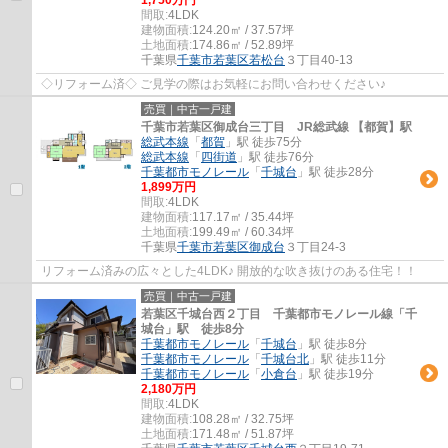
間取:
4LDK
建物面積:
124.20㎡ / 37.57坪
土地面積:
174.86㎡ / 52.89坪
千葉県
千葉市若葉区
若松台
３丁目40-13
◇リフォーム済◇ ご見学の際はお気軽にお問い合わせください♪
売買｜中古一戸建
千葉市若葉区御成台三丁目 JR総武線 【都賀】駅
総武本線
「
都賀
」駅 徒歩75分
総武本線
「
四街道
」駅 徒歩76分
千葉都市モノレール
「
千城台
」駅 徒歩28分
1,899万円
間取:
4LDK
建物面積:
117.17㎡ / 35.44坪
土地面積:
199.49㎡ / 60.34坪
千葉県
千葉市若葉区
御成台
３丁目24-3
リフォーム済みの広々とした4LDK♪ 開放的な吹き抜けのある住宅！！
売買｜中古一戸建
若葉区千城台西２丁目 千葉都市モノレール線「千
城台」駅 徒歩8分
千葉都市モノレール
「
千城台
」駅 徒歩8分
千葉都市モノレール
「
千城台北
」駅 徒歩11分
千葉都市モノレール
「
小倉台
」駅 徒歩19分
2,180万円
間取:
4LDK
建物面積:
108.28㎡ / 32.75坪
土地面積:
171.48㎡ / 51.87坪