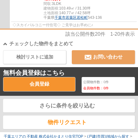
間取:
3LDK
建物面積:
103.49㎡ / 31.30坪
土地面積:
140.77㎡ / 42.58坪
千葉県
千葉市若葉区
若松町
543-136
◇スカイバルコニー付住宅◇ ご見学はお早めに♪
該当公開件数
20
件
1-20
件表示
チェックした物件をまとめて
検討リストに追加
お問い合わせ
無料会員登録はこちら
公開物件数：
0
件
会員登録
会員物件数：
0
件
さらに条件を絞り込む
物件リクエスト
千葉エリアの 不動産 株式会社かまとり住宅TOP
>
(戸建(売買))地域から探す
>