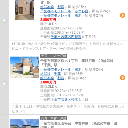
賀」駅
総武本線
「
都賀
」駅 徒歩15分
千葉都市モノレール
「
みつわ台
」駅 徒歩24分
千葉都市モノレール
「
桜木
」駅 徒歩27分
2,850万円
間取:
3LDK
建物面積:
88.18㎡ / 26.67坪
土地面積:
108.04㎡ / 32.68坪
千葉県
千葉市若葉区
西都賀
５丁目28
●駐車場がゆとりの2台分 ●2階リビングで陽当たりと風通しが抜群 ●コン
ビニ・ドラッグストア・スーパーが徒歩5分圏内
売買｜中古一戸建
千葉市若葉区桜木１丁目 築浅戸建 JR総武線
「千葉」駅
千葉都市モノレール
「
桜木
」駅 徒歩24分
総武線
「
千葉
」駅 徒歩43分
総武本線
「
都賀
」駅 徒歩34分
2,880万円
間取:
3LDK
建物面積:
92.73㎡ / 28.05坪
土地面積:
170.66㎡ / 51.62坪
千葉県
千葉市若葉区
桜木
１丁目
☆週末（土日）現地販売会実施中！駐車スペース完備、お気軽にお越しく
ださい☆
売買｜中古一戸建
千葉市若葉区若松台 中古戸建 JR総武本線「四
街道」駅