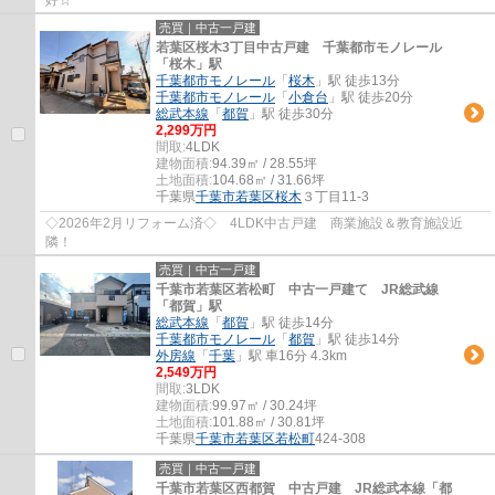
売買｜中古一戸建
若葉区桜木3丁目中古戸建 千葉都市モノレール
「桜木」駅
千葉都市モノレール
「
桜木
」駅 徒歩13分
千葉都市モノレール
「
小倉台
」駅 徒歩20分
総武本線
「
都賀
」駅 徒歩30分
2,299万円
間取:
4LDK
建物面積:
94.39㎡ / 28.55坪
土地面積:
104.68㎡ / 31.66坪
千葉県
千葉市若葉区
桜木
３丁目11-3
◇2026年2月リフォーム済◇ 4LDK中古戸建 商業施設＆教育施設近
隣！
売買｜中古一戸建
千葉市若葉区若松町 中古一戸建て JR総武線
「都賀」駅
総武本線
「
都賀
」駅 徒歩14分
千葉都市モノレール
「
都賀
」駅 徒歩14分
外房線
「
千葉
」駅 車16分 4.3km
2,549万円
間取:
3LDK
建物面積:
99.97㎡ / 30.24坪
土地面積:
101.88㎡ / 30.81坪
千葉県
千葉市若葉区
若松町
424-308
売買｜中古一戸建
千葉市若葉区西都賀 中古戸建 JR総武本線「都