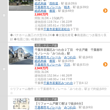
総武本線
「
四街道
」駅 徒歩28分
千葉都市モノレール
「
桜木
」駅 徒歩39分
総武本線
「
都賀
」駅 徒歩48分
2,880万円
間取:
3LDK＋1S(納戸)
建物面積:
119.74㎡ / 36.22坪
土地面積:
165.61㎡ / 50.09坪
千葉県
千葉市若葉区
若松台
３丁目
◆パナホーム施工の大型3SLDK◆ ◆太陽光発電 ◆南道路につき陽当り良
好 ◆地震に強い軽量鉄骨造
売買｜中古一戸建
千葉市若葉区みつわ台２丁目 中古戸建 千葉都市
モノレール「みつわ台」駅
千葉都市モノレール
「
みつわ台
」駅 徒歩8分
総武本線
「
都賀
」駅 徒歩28分
千葉都市モノレール
「
穴川
」駅 徒歩31分
2,949万円
間取:
3LDK
建物面積:
152.94㎡ / 46.26坪
土地面積:
148.00㎡ / 44.77坪
千葉県
千葉市若葉区
みつわ台
２丁目4-12
☆リフォーム物件☆ ☆千葉都市モノレール「みつわ台」駅まで約徒歩8分
☆
売買｜中古一戸建
【リフォーム戸建て/駅まで徒歩8分】
千葉都市モノレール
「
みつわ台
」駅 徒歩9分