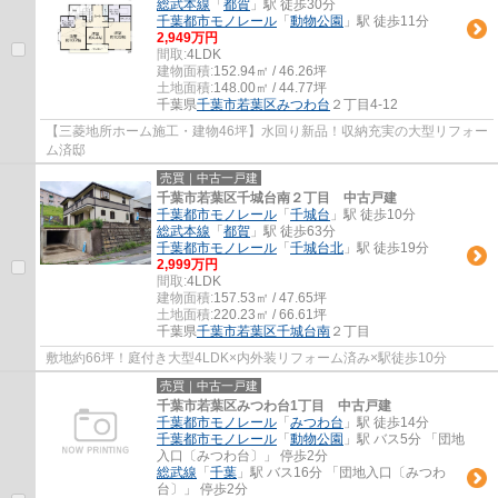
総武本線
「
都賀
」駅 徒歩30分
千葉都市モノレール
「
動物公園
」駅 徒歩11分
2,949万円
間取:
4LDK
建物面積:
152.94㎡ / 46.26坪
土地面積:
148.00㎡ / 44.77坪
千葉県
千葉市若葉区
みつわ台
２丁目4-12
【三菱地所ホーム施工・建物46坪】水回り新品！収納充実の大型リフォー
ム済邸
売買｜中古一戸建
千葉市若葉区千城台南２丁目 中古戸建
千葉都市モノレール
「
千城台
」駅 徒歩10分
総武本線
「
都賀
」駅 徒歩63分
千葉都市モノレール
「
千城台北
」駅 徒歩19分
2,999万円
間取:
4LDK
建物面積:
157.53㎡ / 47.65坪
土地面積:
220.23㎡ / 66.61坪
千葉県
千葉市若葉区
千城台南
２丁目
敷地約66坪！庭付き大型4LDK×内外装リフォーム済み×駅徒歩10分
売買｜中古一戸建
千葉市若葉区みつわ台1丁目 中古戸建
千葉都市モノレール
「
みつわ台
」駅 徒歩14分
千葉都市モノレール
「
動物公園
」駅 バス5分 「団地
入口〔みつわ台〕」 停歩2分
総武線
「
千葉
」駅 バス16分 「団地入口〔みつわ
台〕」 停歩2分