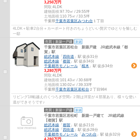
3,250万円
間取:
4LDK
建物面積:
97.70㎡ / 29.55坪
土地面積:
110.75㎡ / 33.5坪
千葉県
千葉市若葉区
みつわ台
１丁目
4LDK＋駐車2台分＋カーポート付きのちょうどいい贅沢でゆとりを愉しむ
一邸
売買｜新築一戸建
新築
千葉市若葉区若松台 新築戸建 JR総武本線「都
賀」駅
総武本線
「
四街道
」駅 徒歩31分
総武本線
「
都賀
」駅 徒歩34分
千葉都市モノレール
「
桜木
」駅 徒歩34分
3,280万円
間取:
4LDK
建物面積:
101.43㎡ / 30.68坪
土地面積:
130.02㎡ / 39.33坪
千葉県
千葉市若葉区
若松台
２丁目984
リビング18帖越えのくつろぎ空間♪ ２階は洋室が４部屋あり、様々な使い
道ができそうです♪
売買｜新築一戸建
新築
千葉市若葉区若松町 新築一戸建て JR総武線
【都賀】駅
総武本線
「
都賀
」駅 徒歩21分
総武本線
「
四街道
」駅 徒歩28分
千葉都市モノレール
「
みつわ台
」駅 徒歩32分
4,280万円