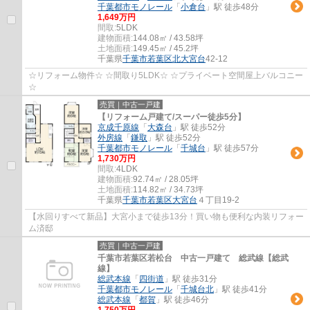
千葉都市モノレール
「
小倉台
」駅 徒歩48分
1,649万円
間取:
5LDK
建物面積:
144.08㎡ / 43.58坪
土地面積:
149.45㎡ / 45.2坪
千葉県
千葉市若葉区
北大宮台
42-12
☆リフォーム物件☆ ☆間取り5LDK☆ ☆プライベート空間屋上バルコニー
☆
売買｜中古一戸建
【リフォーム戸建て/スーパー徒歩5分】
京成千原線
「
大森台
」駅 徒歩52分
外房線
「
鎌取
」駅 徒歩52分
千葉都市モノレール
「
千城台
」駅 徒歩57分
1,730万円
間取:
4LDK
建物面積:
92.74㎡ / 28.05坪
土地面積:
114.82㎡ / 34.73坪
千葉県
千葉市若葉区
大宮台
４丁目19-2
【水回りすべて新品】大宮小まで徒歩13分！買い物も便利な内装リフォー
ム済邸
売買｜中古一戸建
千葉市若葉区若松台 中古一戸建て 総武線【総武
線】
総武本線
「
四街道
」駅 徒歩31分
千葉都市モノレール
「
千城台北
」駅 徒歩41分
総武本線
「
都賀
」駅 徒歩46分
1,750万円