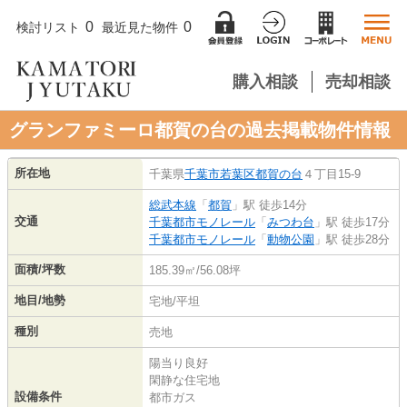
0
0
検討リスト
最近見た物件
購入相談
売却相談
グランファミーロ都賀の台の過去掲載物件情報
所在地
千葉県
千葉市若葉区
都賀の台
４丁目15-9
総武本線
「
都賀
」駅 徒歩14分
交通
千葉都市モノレール
「
みつわ台
」駅 徒歩17分
千葉都市モノレール
「
動物公園
」駅 徒歩28分
面積/坪数
185.39㎡/56.08坪
地目/地勢
宅地/平坦
種別
売地
陽当り良好
閑静な住宅地
設備条件
都市ガス