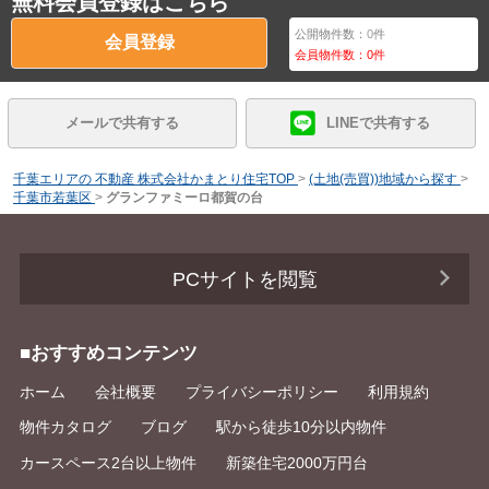
無料会員登録はこちら
公開物件数：
0
件
会員登録
会員物件数：
0
件
メールで共有する
LINEで共有する
千葉エリアの 不動産 株式会社かまとり住宅TOP
>
(土地(売買))地域から探す
>
千葉市若葉区
>
グランファミーロ都賀の台
PCサイトを閲覧
■おすすめコンテンツ
ホーム
会社概要
プライバシーポリシー
利用規約
物件カタログ
ブログ
駅から徒歩10分以内物件
カースペース2台以上物件
新築住宅2000万円台