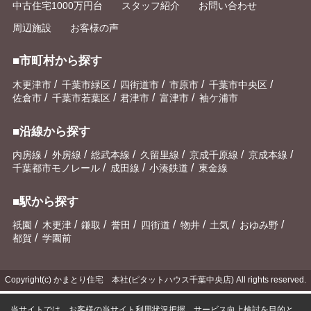
中古住宅1000万円台
スタッフ紹介
お問い合わせ
周辺施設
お客様の声
■市町村から探す
/
/
/
/
/
木更津市
千葉市緑区
四街道市
市原市
千葉市中央区
/
/
/
/
佐倉市
千葉市若葉区
君津市
富津市
袖ケ浦市
■沿線から探す
/
/
/
/
/
/
内房線
外房線
総武本線
久留里線
京成千原線
京成本線
/
/
/
千葉都市モノレール
成田線
小湊鉄道
東金線
■駅から探す
/
/
/
/
/
/
/
/
祇園
木更津
鎌取
誉田
四街道
物井
土気
おゆみ野
/
都賀
学園前
Copyright(c) かまとり住宅 本社(ピタットハウス千葉中央店) All rights reserved.
当サイトでは、お客様の当サイト利用状況把握、サービス向上検討を目的と