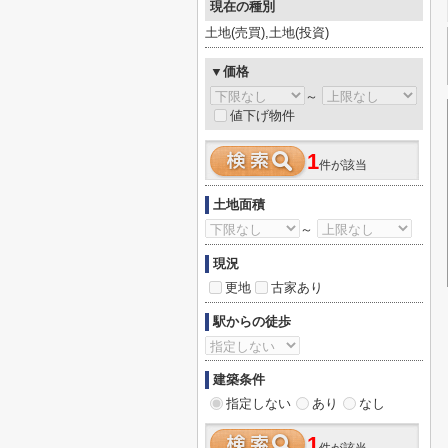
現在の種別
土地(売買),土地(投資)
▼価格
～
値下げ物件
1
件が該当
土地面積
～
現況
更地
古家あり
駅からの徒歩
建築条件
指定しない
あり
なし
1