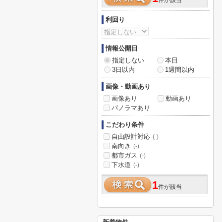
件が該当
利回り
情報公開日
指定しない
本日
3日以内
1週間以内
画像・動画あり
画像あり
動画あり
パノラマあり
こだわり条件
自由設計対応
(-)
南向き
(-)
都市ガス
(-)
下水道
(-)
1
件が該当