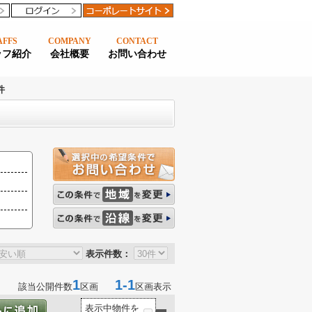
AFFS
COMPANY
CONTACT
ッフ紹介
会社概要
お問い合わせ
件
表示件数：
1
1-1
該当公開件数
区画
区画表示
表示中物件を