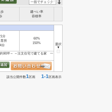
一括でチェック
徒歩
建ぺい率
歩
容積率
21分
60%
保育所
150%
選択
4分
▼
約90坪～ ～注文住宅で建てる家 一
1
1-1
該当公開件数
区画
区画表示