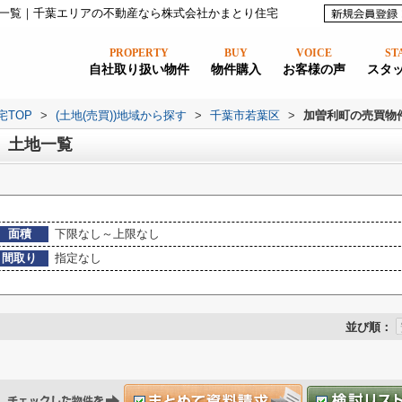
一覧｜千葉エリアの不動産なら株式会社かまとり住宅
PROPERTY
BUY
VOICE
ST
自社取り扱い物件
物件購入
お客様の声
スタ
宅TOP
>
(土地(売買))地域から探す
>
千葉市若葉区
>
加曽利町の売買物
、土地一覧
面積
下限なし～上限なし
間取り
指定なし
並び順：