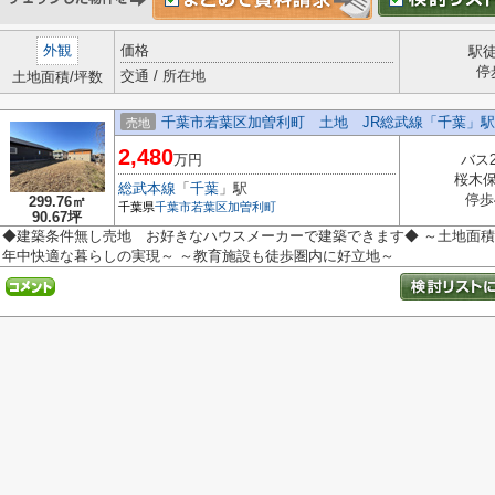
外観
価格
駅
停
交通 / 所在地
土地面積/坪数
千葉市若葉区加曽利町 土地 JR総武線「千葉」駅
売地
2,480
万円
バス
桜木
総武本線
「
千葉
」駅
停歩
299.76㎡
千葉県
千葉市若葉区
加曽利町
90.67坪
◆建築条件無し売地 お好きなハウスメーカーで建築できます◆ ～土地面積
年中快適な暮らしの実現～ ～教育施設も徒歩圏内に好立地～