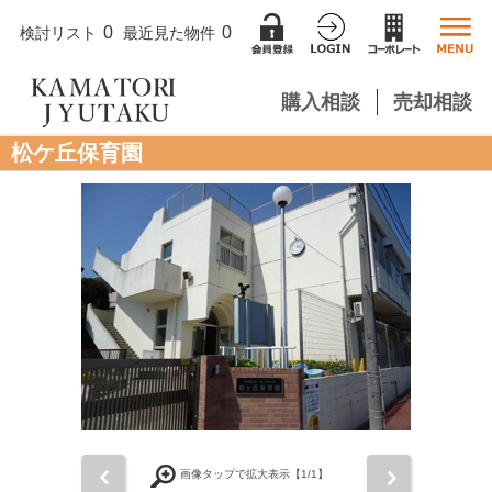
0
0
検討リスト
最近見た物件
購入相談
売却相談
松ケ丘保育園
前
次
画像タップで拡大表示【
1
/1】