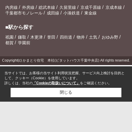
/
/
/
/
/
/
内房線
外房線
総武本線
久留里線
京成千原線
京成本線
/
/
/
千葉都市モノレール
成田線
小湊鉄道
東金線
■駅から探す
/
/
/
/
/
/
/
/
祇園
鎌取
木更津
誉田
四街道
物井
土気
おゆみ野
/
都賀
学園前
Copyright(c) かまとり住宅 本社(ピタットハウス千葉中央店) All rights reserved.
当サイトでは、お客様の当サイト利用状況把握、サービス向上検討を目的と
して、クッキー（Cookie）を使用しています。
詳しくは、当社の
「Cookieの取扱いについて」
をご確認ください。
閉じる