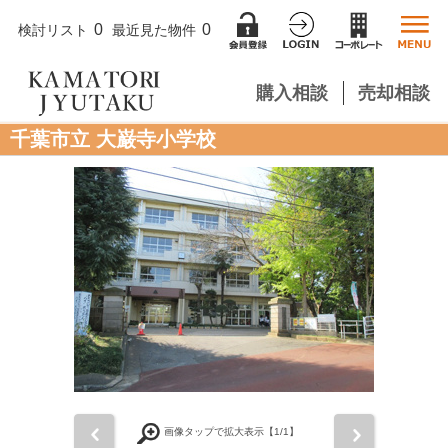
0
0
検討リスト
最近見た物件
購入相談
売却相談
千葉市立 大巌寺小学校
前
次
画像タップで拡大表示【
1
/1】