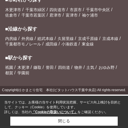
/
/
/
/
/
木更津市
千葉市緑区
四街道市
市原市
千葉市中央区
/
/
/
/
佐倉市
千葉市若葉区
君津市
富津市
袖ケ浦市
■沿線から探す
/
/
/
/
/
/
内房線
外房線
総武本線
久留里線
京成千原線
京成本線
/
/
/
千葉都市モノレール
成田線
小湊鉄道
東金線
■駅から探す
/
/
/
/
/
/
/
/
祇園
木更津
鎌取
誉田
四街道
物井
土気
おゆみ野
/
都賀
学園前
Copyright(c) かまとり住宅 本社(ピタットハウス千葉中央店) All rights reserved.
当サイトでは、お客様の当サイト利用状況把握、サービス向上検討を目的と
して、クッキー（Cookie）を使用しています。
詳しくは、当社の
「Cookieの取扱いについて」
をご確認ください。
閉じる