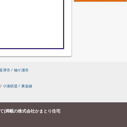
富津市
/
袖ケ浦市
/
小湊鉄道
/
東金線
て)満載の株式会社かまとり住宅