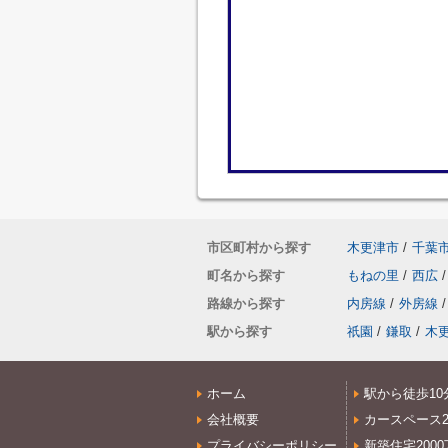
市区町村から探す
木更津市
/
千葉
町名から探す
もねの里
/
西広
/
路線から探す
内房線
/
外房線
/
駅から探す
祇園
/
鎌取
/
木
ホーム
駅から徒歩10
会社概要
カースペース
プライバシーポリシー
新築住宅200