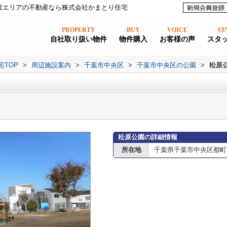
葉エリアの不動産なら株式会社かまとり住宅
PROPERTY
BUY
VOICE
ST
自社取り扱い物件
物件購入
お客様の声
スタ
宅TOP
>
周辺施設案内
>
千葉市中央区
>
千葉市中央区の公園
>
松原
松原公園の詳細情報
所在地
千葉県千葉市中央区都町