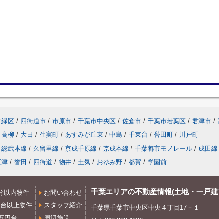
市緑区
/
四街道市
/
市原市
/
千葉市中央区
/
佐倉市
/
千葉市若葉区
/
君津市
/
高柳
/
大日
/
生実町
/
あすみが丘東
/
中島
/
千束台
/
誉田町
/
川戸町
総武本線
/
久留里線
/
京成千原線
/
京成本線
/
千葉都市モノレール
/
成田線
更津
/
誉田
/
四街道
/
物井
/
土気
/
おゆみ野
/
都賀
/
学園前
千葉エリアの不動産情報(土地・一戸建
分以内物件
お問い合わせ
2台以上物件
スタッフ紹介
千葉県千葉市中央区中央４丁目17－１
0万円台
周辺施設