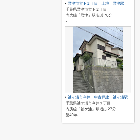
君津市宮下２丁目 土地 君津駅
千葉県君津市宮下２丁目
内房線「君津」駅 徒歩70分
-
袖ヶ浦市今井 中古戸建 袖ヶ浦駅
千葉県袖ケ浦市今井１丁目
内房線「袖ケ浦」駅 徒歩27分
築49年