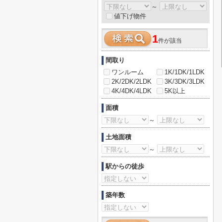
～
値下げ物件
1
件が該当
間取り
ワンルーム
1K/1DK/1LDK
2K/2DK/2LDK
3K/3DK/3LDK
4K/4DK/4LDK
5K以上
面積
～
土地面積
～
駅からの徒歩
築年数