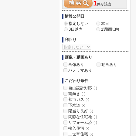
1
件が該当
情報公開日
指定しない
本日
3日以内
1週間以内
利回り
画像・動画あり
画像あり
動画あり
パノラマあり
こだわり条件
自由設計対応
(-)
南向き
(-)
都市ガス
(-)
下水道
(-)
陽当り良好
(-)
閑静な住宅地
(-)
リフォーム済
(-)
輸入住宅
(-)
二世帯住宅
(-)