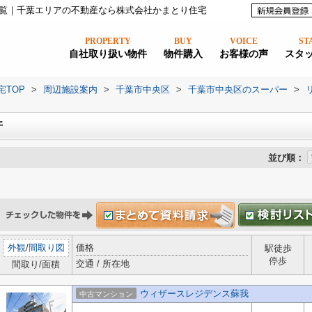
覧｜千葉エリアの不動産なら株式会社かまとり住宅
PROPERTY
BUY
VOICE
ST
自社取り扱い物件
物件購入
お客様の声
スタ
宅TOP
>
周辺施設案内
>
千葉市中央区
>
千葉市中央区のスーパー
>
件
並び順：
外観
/
間取り図
価格
駅徒歩
停歩
交通 / 所在地
間取り/面積
ウィザースレジデンス蘇我
中古マンション