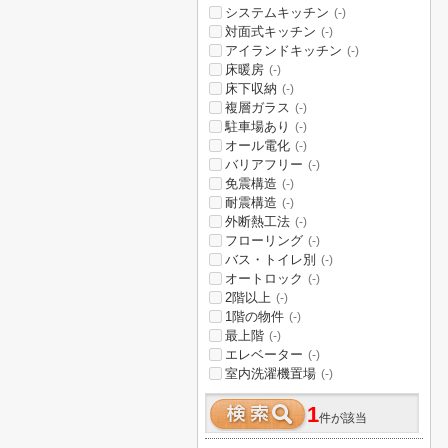
システムキッチン
(-)
対面式キッチン
(-)
アイランドキッチン
(-)
床暖房
(-)
床下収納
(-)
複層ガラス
(-)
駐車場あり
(-)
オール電化
(-)
バリアフリー
(-)
免震構造
(-)
耐震構造
(-)
外断熱工法
(-)
フローリング
(-)
バス・トイレ別
(-)
オートロック
(-)
2階以上
(-)
1階の物件
(-)
最上階
(-)
エレベーター
(-)
室内洗濯機置場
(-)
1
件が該当