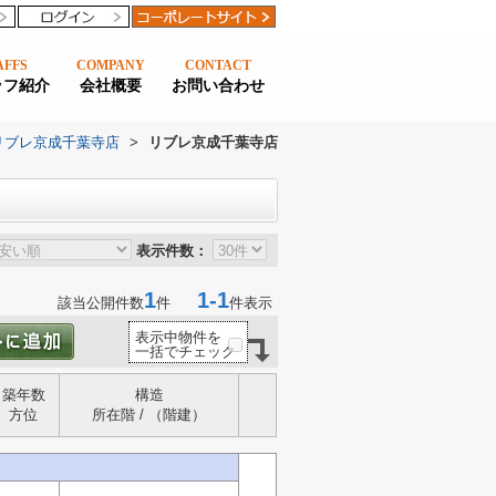
AFFS
COMPANY
CONTACT
ッフ紹介
会社概要
お問い合わせ
リブレ京成千葉寺店
>
リブレ京成千葉寺店
表示件数：
1
1-1
該当公開件数
件
件表示
表示中物件を
一括でチェック
築年数
構造
方位
所在階 / （階建）