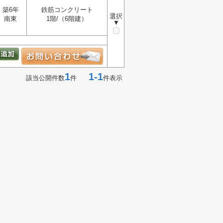
築6年
鉄筋コンクリート
選択
南東
1階/（6階建）
▼
1
1-1
該当公開件数
件
件表示