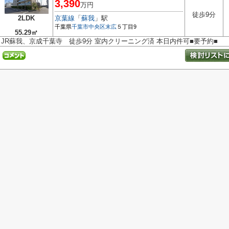
3,390
万円
徒歩9分
2LDK
京葉線
「
蘇我
」駅
千葉県
千葉市中央区
末広
５丁目9
55.29㎡
JR蘇我、京成千葉寺 徒歩9分 室内クリーニング済 本日内件可■要予約■