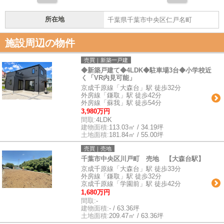
所在地
千葉県千葉市中央区仁戸名町
施設周辺の物件
売買｜新築一戸建
◆新築戸建て◆4LDK◆駐車場3台◆小学校近
く「VR内見可能」
京成千原線「大森台」駅 徒歩32分
外房線「鎌取」駅 徒歩42分
外房線「蘇我」駅 徒歩54分
3,980万円
間取:
4LDK
建物面積:
113.03㎡ / 34.19坪
土地面積:
181.84㎡ / 55.00坪
売買｜売地
千葉市中央区川戸町 売地 【大森台駅】
京成千原線「大森台」駅 徒歩33分
外房線「鎌取」駅 徒歩32分
京成千原線「学園前」駅 徒歩42分
1,680万円
間取:
-
建物面積:
- / 63.36坪
土地面積:
209.47㎡ / 63.36坪