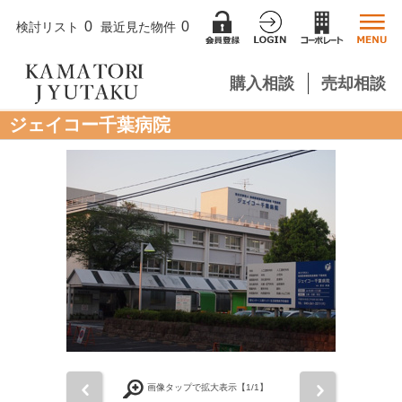
0
0
検討リスト
最近見た物件
購入相談
売却相談
ジェイコー千葉病院
前
次
画像タップで拡大表示【
1
/1】