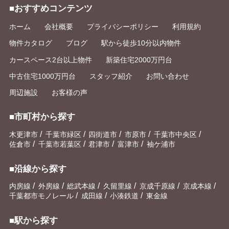
■おすすめコンテンツ
ホーム
会社概要
プライバシーポリシー
利用規約
物件カタログ
ブログ
駅から徒歩10分以内物件
カースペース2台以上物件
新築住宅2000万円台
中古住宅1000万円台
スタッフ紹介
お問い合わせ
周辺施設
お客様の声
■市町村から探す
/
/
/
/
/
木更津市
千葉市緑区
四街道市
市原市
千葉市中央区
/
/
/
/
佐倉市
千葉市若葉区
君津市
富津市
袖ケ浦市
■沿線から探す
/
/
/
/
/
/
内房線
外房線
総武本線
久留里線
京成千原線
京成本線
/
/
/
千葉都市モノレール
成田線
小湊鉄道
東金線
■駅から探す