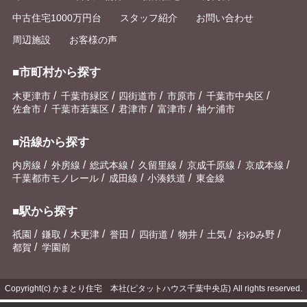
中古住宅1000万円台
スタッフ紹介
お問い合わせ
周辺施設
お客様の声
■市町村から探す
/
/
/
/
/
木更津市
千葉市緑区
四街道市
市原市
千葉市中央区
/
/
/
/
佐倉市
千葉市若葉区
君津市
富津市
袖ケ浦市
■沿線から探す
/
/
/
/
/
/
内房線
外房線
総武本線
久留里線
京成千原線
京成本線
/
/
/
千葉都市モノレール
成田線
小湊鉄道
東金線
■駅から探す
/
/
/
/
/
/
/
/
祇園
鎌取
木更津
誉田
四街道
物井
土気
おゆみ野
/
都賀
学園前
Copyright(c) かまとり住宅 本社(ピタットハウス千葉中央店) All rights reserved.