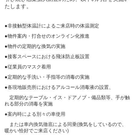
たします。
●非接触型体温計によるご来店時の体温測定
●物件案内・打合せ
のオンライン化推進
●物件の定期的な換気の実施
●接客スペースにおける飛沫防止板設置
●従業員のマスク着⽤
●定期的な手洗い・手指等の消毒の実施
●各現地販売所におけるアルコール消毒液の設置、
定期的なテーブル・イス・ドアノブ・備品類等、手が触
れる部分の消毒を実施
●案内時による別々の車使用
または車内換気徹底による同乗(
換気をしているので、
暖かい恰好でご来店ください
)