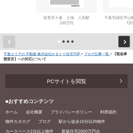
富里市十倉 土地 八街駅
千葉市緑区平山
200万円
72
千葉エリアの 不動産 株式会社かまとり住宅TOP
>
ブログ記事一覧
>
【緊急事
態宣言】への対応について
PCサイトを閲覧
■おすすめコンテンツ
ホーム
会社概要
プライバシーポリシー
利用規約
物件カタログ
ブログ
駅から徒歩10分以内物件
カースペース2台以上物件
新築住宅2000万円台