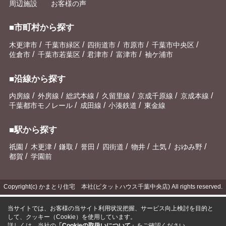
周辺施設
お客様の声
■市町村から探す
/
/
/
/
/
木更津市
千葉市緑区
四街道市
市原市
千葉市中央区
/
/
/
/
佐倉市
千葉市若葉区
君津市
富津市
袖ケ浦市
■沿線から探す
/
/
/
/
/
/
内房線
外房線
総武本線
久留里線
京成千原線
京成本線
/
/
/
千葉都市モノレール
成田線
小湊鉄道
東金線
■駅から探す
/
/
/
/
/
/
/
/
祇園
木更津
鎌取
誉田
四街道
物井
土気
おゆみ野
/
都賀
学園前
Copyright(c) かまとり住宅 本社(ピタットハウス千葉中央店) All rights reserved.
当サイトでは、お客様の当サイト利用状況把握、サービス向上検討を目的と
して、クッキー（Cookie）を使用しています。
詳しくは、当社の
「Cookieの取扱いについて」
をご確認ください。