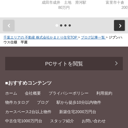
成田市成井 土地 滑河駅
富里市十倉 
80万円
20
千葉エリアの 不動産 株式会社かまとり住宅TOP
>
ブログ記事一覧
>
ジブンハ
ウス仕様 平屋
PCサイトを閲覧
■おすすめコンテンツ
ホーム
会社概要
プライバシーポリシー
利用規約
物件カタログ
ブログ
駅から徒歩10分以内物件
カースペース2台以上物件
新築住宅2000万円台
中古住宅1000万円台
スタッフ紹介
お問い合わせ