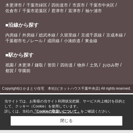
/
/
/
/
/
木更津市
千葉市緑区
四街道市
市原市
千葉市中央区
/
/
/
/
佐倉市
千葉市若葉区
君津市
富津市
袖ケ浦市
■沿線から探す
/
/
/
/
/
/
内房線
外房線
総武本線
久留里線
京成千原線
京成本線
/
/
/
千葉都市モノレール
成田線
小湊鉄道
東金線
■駅から探す
/
/
/
/
/
/
/
/
祇園
木更津
鎌取
誉田
四街道
物井
土気
おゆみ野
/
都賀
学園前
Copyright(c) かまとり住宅 本社(ピタットハウス千葉中央店) All rights reserved.
当サイトでは、お客様の当サイト利用状況把握、サービス向上検討を目的と
して、クッキー（Cookie）を使用しています。
詳しくは、当社の
「Cookieの取扱いについて」
をご確認ください。
閉じる