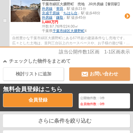
千葉市緑区大膳野町 売地 JR外房線【誉田駅】
外房線
「
誉田
」駅 徒歩21分
京成千原線
「
ちはら台
」駅 徒歩48分
外房線
「
鎌取
」駅 徒歩45分
1,480万円
坪数:
67.76坪/224.00㎡
千葉県
千葉市緑区
大膳野町
4
自然豊かな千葉市緑区大膳野町にある67坪超の建築条件なし売地です。
広々とした土地は、並列三台以上のカースペースや、お子様の遊び場・バ
ーベキューを楽しめる広いお庭、憧れの平屋...
該当公開件数
1
区画
1-1
区画表示
チェックした物件をまとめて
検討リストに追加
お問い合わせ
無料会員登録はこちら
公開物件数：
0
件
会員登録
会員物件数：
0
件
さらに条件を絞り込む