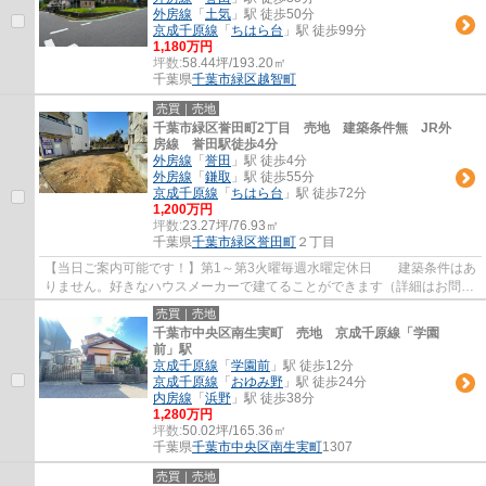
外房線
「
土気
」駅 徒歩50分
京成千原線
「
ちはら台
」駅 徒歩99分
1,180万円
坪数:
58.44坪/193.20㎡
千葉県
千葉市緑区
越智町
売買｜売地
千葉市緑区誉田町2丁目 売地 建築条件無 JR外
房線 誉田駅徒歩4分
外房線
「
誉田
」駅 徒歩4分
外房線
「
鎌取
」駅 徒歩55分
京成千原線
「
ちはら台
」駅 徒歩72分
1,200万円
坪数:
23.27坪/76.93㎡
千葉県
千葉市緑区
誉田町
２丁目
【当日ご案内可能です！】第1～第3火曜毎週水曜定休日 建築条件はあ
りません。好きなハウスメーカーで建てることができます（詳細はお問い
合わせ下さい！）
売買｜売地
千葉市中央区南生実町 売地 京成千原線「学園
前」駅
京成千原線
「
学園前
」駅 徒歩12分
京成千原線
「
おゆみ野
」駅 徒歩24分
内房線
「
浜野
」駅 徒歩38分
1,280万円
坪数:
50.02坪/165.36㎡
千葉県
千葉市中央区
南生実町
1307
売買｜売地