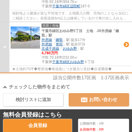
坪数:
92.18坪/304.76㎡
千葉県
千葉市緑区
辺田町
187-5
傾斜地より建築が楽な平坦地です。土地購入の際、売地のことなら当社に
ご相談ください。前面道路6m以上は確保しているので車の出し入れもラ
クラクです。駅まで徒歩13分でアクセス可能...
売買｜売地
千葉市緑区おゆみ野5丁目 土地 JR外房線「鎌
取」駅
外房線
「
鎌取
」駅 徒歩17分
外房線
「
誉田
」駅 徒歩37分
京成千原線
「
おゆみ野
」駅
4,780万円
坪数:
70.18坪/232.00㎡
千葉県
千葉市緑区
おゆみ野
５丁目
★土地約70坪◆整形地◆南道路につき陽当り良好◆歩道隣接◆
該当公開件数
17
区画
1-17
区画表示
チェックした物件をまとめて
検討リストに追加
お問い合わせ
無料会員登録はこちら
公開物件数：
0
件
会員登録
会員物件数：
0
件