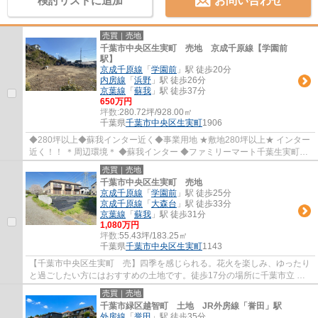
検討リストに追加
お問い合わせ
売買｜売地
千葉市中央区生実町 売地 京成千原線【学園前
駅】
京成千原線
「
学園前
」駅 徒歩20分
内房線
「
浜野
」駅 徒歩26分
京葉線
「
蘇我
」駅 徒歩37分
650万円
坪数:
280.72坪/928.00㎡
千葉県
千葉市中央区
生実町
1906
◆280坪以上◆蘇我インター近く◆事業用地 ★敷地280坪以上★ インター
近く！！ ＊周辺環境＊ ◆蘇我インター ◆ファミリーマート千葉生実町店
◆ローソン 千葉南生実町 ◆千葉市立 生浜東小...
売買｜売地
千葉市中央区生実町 売地
京成千原線
「
学園前
」駅 徒歩25分
京成千原線
「
大森台
」駅 徒歩33分
京葉線
「
蘇我
」駅 徒歩31分
1,080万円
坪数:
55.43坪/183.25㎡
千葉県
千葉市中央区
生実町
1143
【千葉市中央区生実町 売】四季を感じられる。花火を楽しみ、ゆったり
と過ごしたい方にはおすすめの土地です。徒歩17分の場所に千葉市立 生
浜東小学校もあり。周辺環境も良好なエリア...
売買｜売地
千葉市緑区越智町 土地 JR外房線「誉田」駅
外房線
「
誉田
」駅 徒歩35分