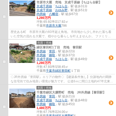
市原市大厩 売地 京成千原線【ちはら台駅】
京成千原線
「
ちはら台
」駅 徒歩31分
京成千原線
「
おゆみ野
」駅 徒歩51分
内房線
「
八幡宿
」駅 徒歩67分
1,280万円
坪数:
65.92坪/217.92㎡
千葉県
市原市
大厩
786
歴史ある町 市原市大厩の60坪超え角地。 市街地から少し外れた落ち着
いた空気の流れる大厩で、穏やかな暮らしを叶えませんか。 ファミリー
にはもちろん、住み替えをご検討の方にもお...
売買｜売地
緑区誉田町1丁目 売地 誉田駅
外房線
「
誉田
」駅 徒歩22分
外房線
「
鎌取
」駅 徒歩37分
京成千原線
「
ちはら台
」駅 徒歩49分
1,280万円
坪数:
47.93坪/158.45㎡
千葉県
千葉市緑区
誉田町
１丁目
◇JR外房線『誉田駅』エリアの物件◇ 【建築条件無し】分譲地内の閑静
な住宅街で住み地良い環境が魅力です。 公道6ｍに間口土地約47坪北東北
西角地に立地する土地です。
売買｜売地
千葉市緑区大膳野町 売地 JR外房線【誉田駅】
外房線
「
誉田
」駅 徒歩21分
京成千原線
「
ちはら台
」駅 徒歩48分
外房線
「
鎌取
」駅 徒歩45分
1,480万円
坪数:
67.76坪/224.00㎡
千葉県
千葉市緑区
大膳野町
4