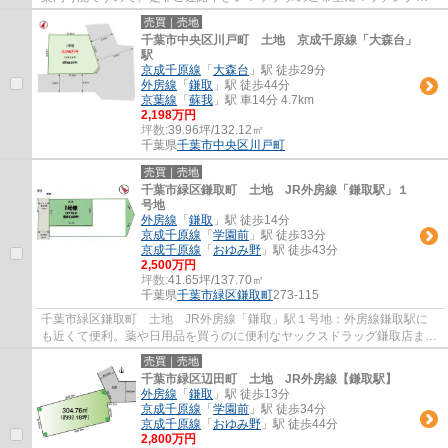
た土地を、エリアで見つけましょう。
売買｜売地
千葉市中央区川戸町 土地 京成千原線「大森台」
駅
京成千原線
「
大森台
」駅 徒歩29分
外房線
「
鎌取
」駅 徒歩44分
京葉線
「
蘇我
」駅 車14分 4.7km
2,198万円
坪数:
39.96坪/132.12㎡
千葉県
千葉市中央区
川戸町
売買｜売地
千葉市緑区鎌取町 土地 JR外房線「鎌取駅」１
号地
外房線
「
鎌取
」駅 徒歩14分
京成千原線
「
学園前
」駅 徒歩33分
京成千原線
「
おゆみ野
」駅 徒歩43分
2,500万円
坪数:
41.65坪/137.70㎡
千葉県
千葉市緑区
鎌取町
273-115
千葉市緑区鎌取町 土地 JR外房線「鎌取」駅１号地：外房線鎌取駅に
も近くて便利。薬や日用品を買うのに便利なヤックスドラッグ鎌取店まで
266mです。鎌取第3公園まで395mです。千葉市...
売買｜売地
千葉市緑区辺田町 土地 JR外房線【鎌取駅】
外房線
「
鎌取
」駅 徒歩13分
京成千原線
「
学園前
」駅 徒歩34分
京成千原線
「
おゆみ野
」駅 徒歩44分
2,800万円