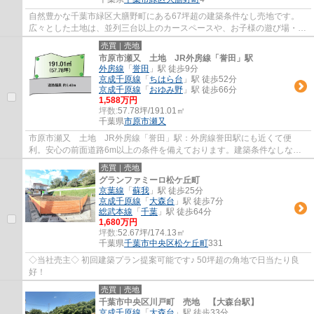
自然豊かな千葉市緑区大膳野町にある67坪超の建築条件なし売地です。
広々とした土地は、並列三台以上のカースペースや、お子様の遊び場・バ
ーベキューを楽しめる広いお庭、憧れの平屋...
売買｜売地
市原市瀬又 土地 JR外房線「誉田」駅
外房線
「
誉田
」駅 徒歩9分
京成千原線
「
ちはら台
」駅 徒歩52分
京成千原線
「
おゆみ野
」駅 徒歩66分
1,588万円
坪数:
57.78坪/191.01㎡
千葉県
市原市
瀬又
市原市瀬又 土地 JR外房線「誉田」駅：外房線誉田駅にも近くて便
利。安心の前面道路6m以上の条件を備えております。建築条件なしなの
で、土地を購入した後はお好みのタイミングで住...
売買｜売地
グランファミーロ松ケ丘町
京葉線
「
蘇我
」駅 徒歩25分
京成千原線
「
大森台
」駅 徒歩7分
総武本線
「
千葉
」駅 徒歩64分
1,680万円
坪数:
52.67坪/174.13㎡
千葉県
千葉市中央区
松ケ丘町
331
◇当社売主◇ 初回建築プラン提案可能です♪ 50坪超の角地で日当たり良
好！
売買｜売地
千葉市中央区川戸町 売地 【大森台駅】
京成千原線
「
大森台
」駅 徒歩33分