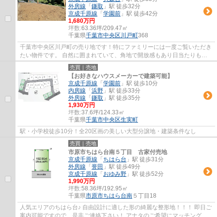
外房線
「
鎌取
」駅 徒歩32分
京成千原線
「
学園前
」駅 徒歩42分
1,680万円
坪数:
63.36坪/209.47㎡
千葉県
千葉市中央区
川戸町
368
千葉市中央区川戸町の売り地です！特にファミリーには一度ご覧いただき
たい物件です。 自然に囲まれていて、角地で開放感もあり日当たりも良
好。そして60坪超えのゆとりある敷地です。...
売買｜売地
【お好きなハウスメーカーで建築可能】
京成千原線
「
学園前
」駅 徒歩10分
内房線
「
浜野
」駅 徒歩33分
外房線
「
鎌取
」駅 徒歩35分
1,930万円
坪数:
37.6坪/124.33㎡
千葉県
千葉市中央区
生実町
駅・小学校徒歩10分！全20区画の美しい大型分譲地・建築条件なし
売買｜売地
市原市ちはら台南５丁目 古家付売地
京成千原線
「
ちはら台
」駅 徒歩31分
外房線
「
誉田
」駅 徒歩49分
京成千原線
「
おゆみ野
」駅 徒歩52分
1,990万円
坪数:
58.36坪/192.95㎡
千葉県
市原市
ちはら台南
５丁目18
人気エリアのちはら台♪ 自由設計に適した形の綺麗な整形地！！！ 即日ご
案内可能ですので、是非ご連絡下さい！ アナタのご希望にマッチングし