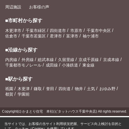
周辺施設
お客様の声
■市町村から探す
/
/
/
/
/
木更津市
千葉市緑区
四街道市
市原市
千葉市中央区
/
/
/
/
佐倉市
千葉市若葉区
君津市
富津市
袖ケ浦市
■沿線から探す
/
/
/
/
/
/
内房線
外房線
総武本線
久留里線
京成千原線
京成本線
/
/
/
千葉都市モノレール
成田線
小湊鉄道
東金線
■駅から探す
/
/
/
/
/
/
/
/
祇園
木更津
鎌取
誉田
四街道
物井
土気
おゆみ野
/
都賀
学園前
Copyright(c) かまとり住宅 本社(ピタットハウス千葉中央店) All rights reserved.
当サイトでは、お客様の当サイト利用状況把握、サービス向上検討を目的と
して、クッキー（Cookie）を使用しています。