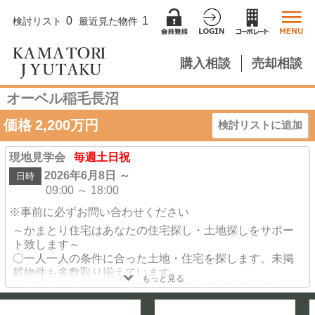
0
1
検討リスト
最近見た物件
購入相談
売却相談
オーベル稲毛長沼
価格
2,200
万円
検討リストに追加
現地見学会
毎週土日祝
2026年6月8日 ～
日時
09:00 ～ 18:00
※事前に必ずお問い合わせください
～かまとり住宅はあなたの住宅探し・土地探しをサポー
ト致します～
〇一人一人の条件に合った土地・住宅を探します。未掲
載物件も多数取り揃えています。
もっと見る
〇不動産に関する小さな疑問も、担当者が親身に解決さ
せていただきます。
〇建築・施工も当社にお任せ！ 戸建はもちろんの事、