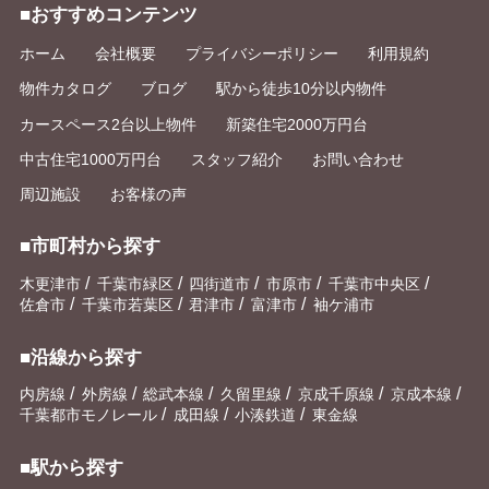
■おすすめコンテンツ
ホーム
会社概要
プライバシーポリシー
利用規約
物件カタログ
ブログ
駅から徒歩10分以内物件
カースペース2台以上物件
新築住宅2000万円台
中古住宅1000万円台
スタッフ紹介
お問い合わせ
周辺施設
お客様の声
■市町村から探す
/
/
/
/
/
木更津市
千葉市緑区
四街道市
市原市
千葉市中央区
/
/
/
/
佐倉市
千葉市若葉区
君津市
富津市
袖ケ浦市
■沿線から探す
/
/
/
/
/
/
内房線
外房線
総武本線
久留里線
京成千原線
京成本線
/
/
/
千葉都市モノレール
成田線
小湊鉄道
東金線
■駅から探す