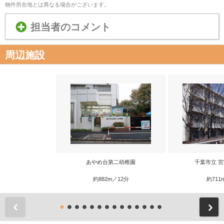
物件所在地とは異なる場合がございます。
担当者のコメント
周辺施設
あやめ台第二幼稚園
千葉市立 
約882m／12分
約711
前