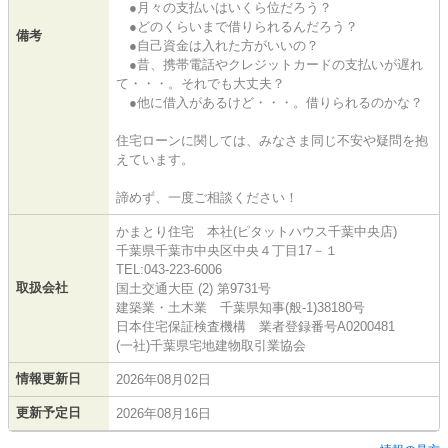
●月々の支払いはいくら位だろう？
●どのくらいまで借りられるんだろう？
備考
●自己資金は入れた方がいいの？
●昔、携帯電話やクレジットカードの支払いが遅れ
て・・・。それでも大丈夫？
●他に借入があるけど・・・。借りられるのかな？
住宅ローンに関しては、みなさま同じ不安や疑問を抱
えています。
諦めず、一度ご相談ください！
かまとり住宅 本社(ピタットハウス千葉中央店)
千葉県千葉市中央区中央４丁目17－１
TEL:043-223-6006
取扱会社
国土交通大臣 (2) 第9731号
建築業・土木業 千葉県知事(般-1)38180号
日本住宅保証検査機構 業者登録番号A0200481
(一社)千葉県宅地建物取引業協会
情報更新日
2026年08月02日
更新予定日
2026年08月16日