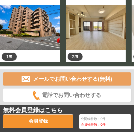
建物解体・リフォームまで対応させていただきます。
〇毎週土日祝は現地案内会も実施しております。 電話
予約での対応も可能ですので、お気軽にお問合せくださ
い♪
～内見・現地案内希望の場合～
〇気になる物件がございましたら、お気軽に当社までご
連絡下さい。お客様の日程に合わせて担当者が対応させ
て頂きます。
1/9
2/9
〇中古物件（居住中）の場合、事前に先方への確認が必
要となります。事前にご連絡頂けると当日の対応がスム
ーズに行えます。
〇ご案内に際して、お住まいへのお迎え、最寄り駅への
メールでお問い合わせする(無料)
お迎えが必要なお客様は遠慮なく申しつけ下さい。担当
者がお客様に合わせて対応致します。
電話でお問い合わせする
～土地・住宅購入に関して～
〇お客様のご要望が第一優先です。些細な事でも遠慮な
無料会員登録はこちら
く申しつけ下さい。
〇無理な返済計画は一切致しません。ご希望の予算に合
公開物件数：
0
件
会員登録
会員物件数：
0
件
わせてご提案させていただきます。些細な悩みを一緒に
解決していきましょう！