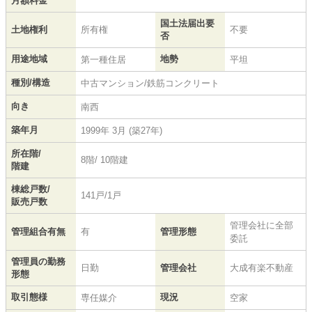
月額料金
国土法届出要
土地権利
所有権
不要
否
用途地域
地勢
第一種住居
平坦
種別/構造
中古マンション/鉄筋コンクリート
向き
南西
築年月
1999年 3月 (築27年)
所在階/
8階/ 10階建
階建
棟総戸数/
141戸/1戸
販売戸数
管理会社に全部
管理組合有無
有
管理形態
委託
管理員の勤務
日勤
管理会社
大成有楽不動産
形態
取引態様
現況
専任媒介
空家