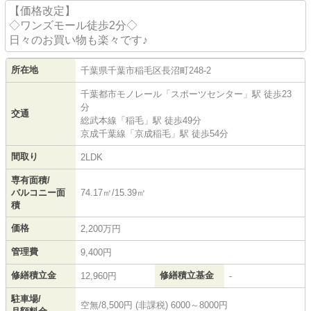
〇打ち合わせの際はショールームで実物を確認しながら
【価格改定】
設計が出来ます。充実した環境で納得のいくまで対応さ
◇ワンズモール徒歩2分◇
せていただきます♪
日々のお買い物も楽々です♪
お客様が少しでも満足していただけるよう、スタッフ一
所在地
千葉県
千葉市稲毛区
長沼町
248-2
同誠心誠意を持って対応させていただきます。ご来店・
ご連絡お待ちしています♪
千葉都市モノレール
「
スポーツセンター
」駅 徒歩23
分
交通
総武本線
「
稲毛
」駅 徒歩49分
京成千葉線
「
京成稲毛
」駅 徒歩54分
間取り
2LDK
専有面積/
バルコニー面
74.17㎡/15.39㎡
積
価格
2,200万円
管理費
9,400円
修繕積立金
修繕積立基金
12,960円
-
駐車場/
空無/8,500円 (非課税) 6000～8000円