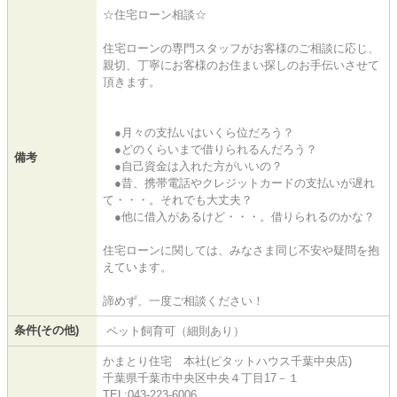
☆住宅ローン相談☆
住宅ローンの専門スタッフがお客様のご相談に応じ、
親切、丁寧にお客様のお住まい探しのお手伝いさせて
頂きます。
●月々の支払いはいくら位だろう？
●どのくらいまで借りられるんだろう？
備考
●自己資金は入れた方がいいの？
●昔、携帯電話やクレジットカードの支払いが遅れ
て・・・。それでも大丈夫？
●他に借入があるけど・・・。借りられるのかな？
住宅ローンに関しては、みなさま同じ不安や疑問を抱
えています。
諦めず、一度ご相談ください！
条件(その他)
ペット飼育可（細則あり）
かまとり住宅 本社(ピタットハウス千葉中央店)
千葉県千葉市中央区中央４丁目17－１
TEL:043-223-6006