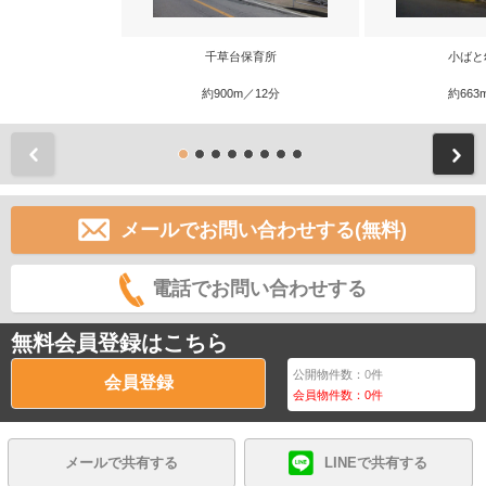
千草台保育所
小ばと
約900m／12分
約663
前
メールでお問い合わせする(無料)
電話でお問い合わせする
無料会員登録はこちら
公開物件数：
0
件
会員登録
会員物件数：
0
件
メールで共有する
LINEで共有する