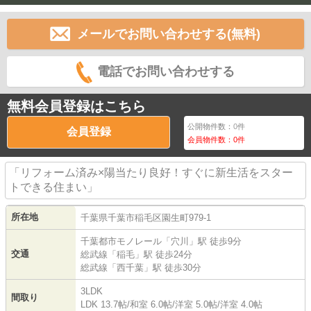
メールでお問い合わせする(無料)
電話でお問い合わせする
無料会員登録はこちら
公開物件数：
0
件
会員登録
会員物件数：
0
件
「リフォーム済み×陽当たり良好！すぐに新生活をスター
トできる住まい」
所在地
千葉県
千葉市稲毛区
園生町
979-1
千葉都市モノレール
「
穴川
」駅 徒歩9分
交通
総武線
「
稲毛
」駅 徒歩24分
総武線
「
西千葉
」駅 徒歩30分
3LDK
間取り
LDK 13.7帖
/
和室 6.0帖
/
洋室 5.0帖
/
洋室 4.0帖