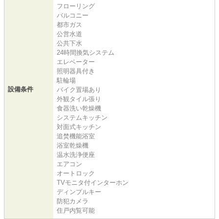
フローリング
バルコニー
都市ガス
公営水道
公共下水
24時間換気システム
エレベーター
照明器具付き
駐輪場
設備条件
バイク置場あり
外観タイル張り
食器洗い乾燥機
システムキッチン
対面式キッチン
追焚機能浴室
浴室乾燥機
温水洗浄便座
エアコン
オートロック
TVモニタ付インターホン
ディンプルキー
防犯カメラ
住戸内覧可能