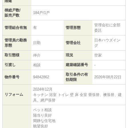
階建
棟総戸数/
184戸/1戸
販売戸数
管理会社に全部
管理組合有無
有
管理形態
委託
管理員の勤務
日本ハウズイン
日勤
管理会社
形態
グ
取引態様
現況
仲介
空家
引渡し
建築確認番号
相談
-
取引条件の有
物件番号
94842862
2026年08月22日
効期限
2024年12月
リフォーム
キッチン 浴室 トイレ 壁 床 全室 畳張替、襖張替、建
具、網戸張替
ペット相談
陽当り良好
閑静な住宅地
眺望良好