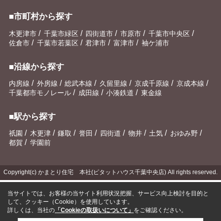
■市町村から探す
/
/
/
/
/
木更津市
千葉市緑区
四街道市
市原市
千葉市中央区
/
/
/
/
佐倉市
千葉市若葉区
君津市
富津市
袖ケ浦市
■沿線から探す
/
/
/
/
/
/
内房線
外房線
総武本線
久留里線
京成千原線
京成本線
/
/
/
千葉都市モノレール
成田線
小湊鉄道
東金線
■駅から探す
/
/
/
/
/
/
/
/
祇園
木更津
鎌取
誉田
四街道
物井
土気
おゆみ野
/
都賀
学園前
Copyright(c) かまとり住宅 本社(ピタットハウス千葉中央店) All rights reserved.
当サイトでは、お客様の当サイト利用状況把握、サービス向上検討を目的と
して、クッキー（Cookie）を使用しています。
詳しくは、当社の
「Cookieの取扱いについて」
をご確認ください。