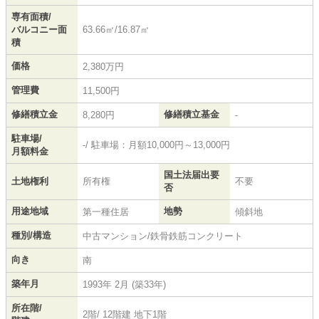
専有面積/
バルコニー面
63.66㎡/16.87㎡
積
価格
2,380万円
管理費
11,500円
修繕積立金
修繕積立基金
8,280円
-
駐車場/
-/ 駐車場：月額10,000円～13,000円
月額料金
国土法届出要
土地権利
所有権
不要
否
用途地域
地勢
第一種住居
傾斜地
種別/構造
中古マンション/鉄骨鉄筋コンクリート
向き
南
築年月
1993年 2月 (築33年)
所在階/
2階/ 12階建 地下1階