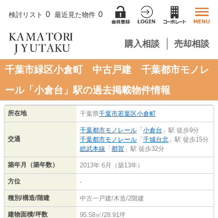
0
0
検討リスト
最近見た物件
購入相談
売却相談
千葉市緑区小倉町 中古戸建 千葉都市モノレ
ール「小倉台」駅の過去掲載物件情報
所在地
千葉県
千葉市若葉区
小倉町
千葉都市モノレール
「
小倉台
」駅 徒歩9分
交通
千葉都市モノレール
「
千城台北
」駅 徒歩15分
総武本線
「
都賀
」駅 徒歩32分
築年月（築年数）
2013年 6月（築13年）
方位
-
種別/構造/階建
中古一戸建/木造/2階建
建物面積/坪数
95.58㎡/28.91坪