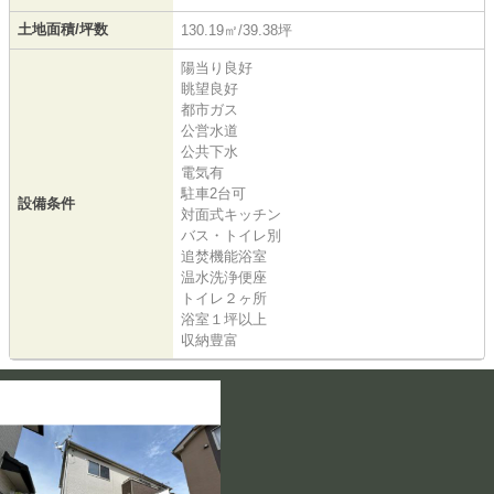
土地面積/坪数
130.19㎡/39.38坪
陽当り良好
眺望良好
都市ガス
公営水道
公共下水
電気有
駐車2台可
設備条件
対面式キッチン
バス・トイレ別
追焚機能浴室
温水洗浄便座
トイレ２ヶ所
浴室１坪以上
収納豊富