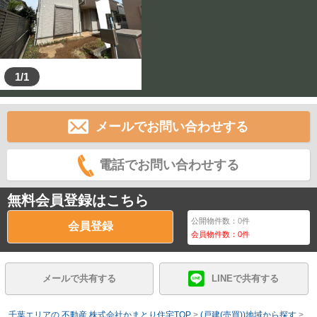
1/1
メールでお問い合わせする
電話でお問い合わせする
無料会員登録はこちら
公開物件数：
0
件
会員登録
会員物件数：
0
件
メールで共有する
LINEで共有する
千葉エリアの 不動産 株式会社かまとり住宅TOP
>
(戸建(売買))地域から探す
>