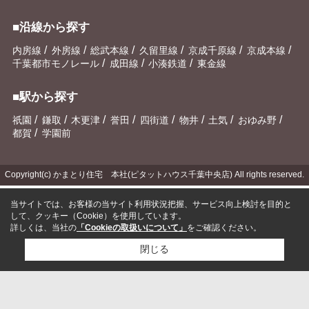
■沿線から探す
/
/
/
/
/
/
内房線
外房線
総武本線
久留里線
京成千原線
京成本線
/
/
/
千葉都市モノレール
成田線
小湊鉄道
東金線
■駅から探す
/
/
/
/
/
/
/
/
祇園
鎌取
木更津
誉田
四街道
物井
土気
おゆみ野
/
都賀
学園前
Copyright(c) かまとり住宅 本社(ピタットハウス千葉中央店) All rights reserved.
当サイトでは、お客様の当サイト利用状況把握、サービス向上検討を目的と
して、クッキー（Cookie）を使用しています。
詳しくは、当社の
「Cookieの取扱いについて」
をご確認ください。
閉じる