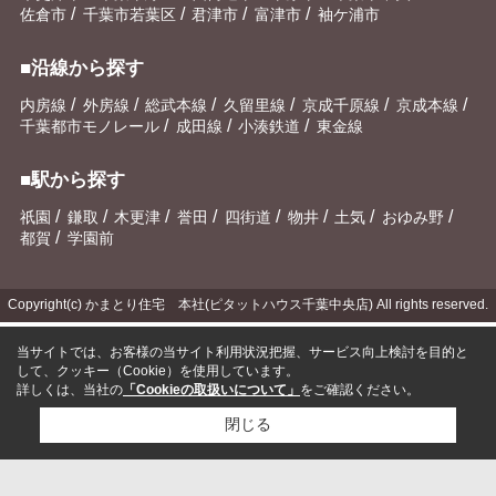
/
/
/
/
佐倉市
千葉市若葉区
君津市
富津市
袖ケ浦市
■沿線から探す
/
/
/
/
/
/
内房線
外房線
総武本線
久留里線
京成千原線
京成本線
/
/
/
千葉都市モノレール
成田線
小湊鉄道
東金線
■駅から探す
/
/
/
/
/
/
/
/
祇園
鎌取
木更津
誉田
四街道
物井
土気
おゆみ野
/
都賀
学園前
Copyright(c) かまとり住宅 本社(ピタットハウス千葉中央店) All rights reserved.
当サイトでは、お客様の当サイト利用状況把握、サービス向上検討を目的と
して、クッキー（Cookie）を使用しています。
詳しくは、当社の
「Cookieの取扱いについて」
をご確認ください。
閉じる