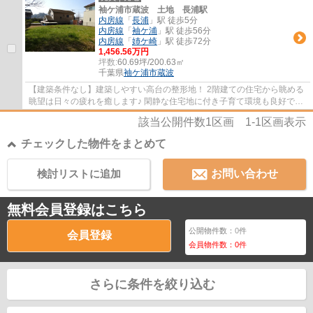
袖ケ浦市蔵波 土地 長浦駅
内房線
「
長浦
」駅 徒歩5分
内房線
「
袖ケ浦
」駅 徒歩56分
内房線
「
姉ケ崎
」駅 徒歩72分
1,456.56万円
坪数:
60.69坪/200.63㎡
千葉県
袖ケ浦市
蔵波
【建築条件なし】建築しやすい高台の整形地！ 2階建ての住宅から眺める
眺望は日々の疲れを癒します♪ 閑静な住宅地に付き子育て環境も良好で
す！ 長浦駅まで徒歩約5分で便利！
該当公開件数
1
区画
1-1
区画表示
チェックした物件をまとめて
検討リストに追加
お問い合わせ
無料会員登録はこちら
公開物件数：
0
件
会員登録
会員物件数：
0
件
さらに条件を絞り込む