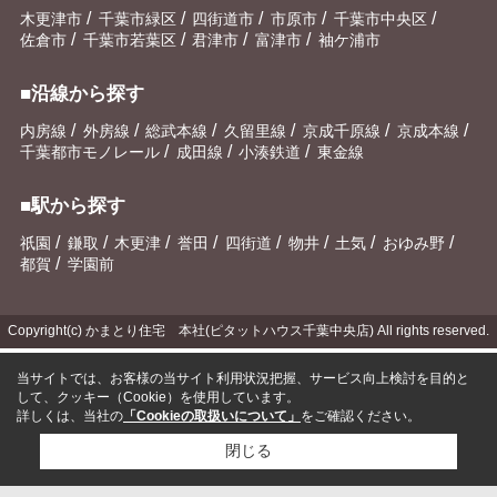
/
/
/
/
/
木更津市
千葉市緑区
四街道市
市原市
千葉市中央区
/
/
/
/
佐倉市
千葉市若葉区
君津市
富津市
袖ケ浦市
■沿線から探す
/
/
/
/
/
/
内房線
外房線
総武本線
久留里線
京成千原線
京成本線
/
/
/
千葉都市モノレール
成田線
小湊鉄道
東金線
■駅から探す
/
/
/
/
/
/
/
/
祇園
鎌取
木更津
誉田
四街道
物井
土気
おゆみ野
/
都賀
学園前
Copyright(c) かまとり住宅 本社(ピタットハウス千葉中央店) All rights reserved.
当サイトでは、お客様の当サイト利用状況把握、サービス向上検討を目的と
して、クッキー（Cookie）を使用しています。
詳しくは、当社の
「Cookieの取扱いについて」
をご確認ください。
閉じる