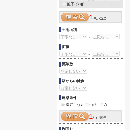
値下げ物件
1
件が該当
土地面積
～
面積
～
築年数
駅からの徒歩
建築条件
指定しない
あり
なし
1
件が該当
利回り