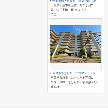
千葉市緑区誉田町 新築戸建 JR外房線「誉田」駅 ２号棟
千葉県千葉市緑区誉田町２丁目2
外房線「誉田」駅 徒歩14分
予定
市原市ちはら台 中古マンション アーバンデュオちはら台
千葉県市原市ちはら台南５丁目1
京成千原線「ちはら台」駅 徒歩21分
築31年