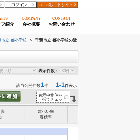
AFFS
COMPANY
CONTACT
ッフ紹介
会社概要
お問い合わせ
葉市立 都小学校
>
千葉市立 都小学校の近
表示件数：
1
1-1
該当公開件数
件
件表示
表示中物件を
一括でチェック
徒歩
建ぺい率
歩
容積率