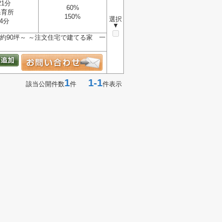
21分
60%
保育所
150%
選択
4分
▼
約90坪～ ～注文住宅で建てる家 一
1
1-1
該当公開件数
件
件表示