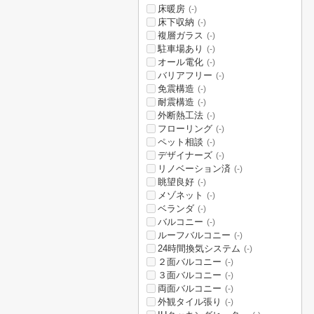
床暖房
(-)
床下収納
(-)
複層ガラス
(-)
駐車場あり
(-)
オール電化
(-)
バリアフリー
(-)
免震構造
(-)
耐震構造
(-)
外断熱工法
(-)
フローリング
(-)
ペット相談
(-)
デザイナーズ
(-)
リノベーション済
(-)
眺望良好
(-)
メゾネット
(-)
ベランダ
(-)
バルコニー
(-)
ルーフバルコニー
(-)
24時間換気システム
(-)
２面バルコニー
(-)
３面バルコニー
(-)
両面バルコニー
(-)
外観タイル張り
(-)