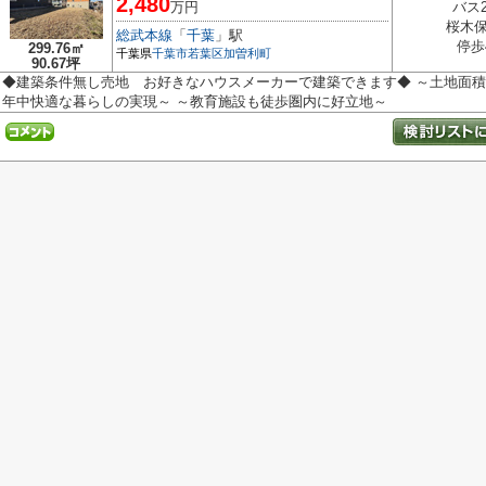
2,480
万円
バス
桜木
総武本線
「
千葉
」駅
停歩
299.76㎡
千葉県
千葉市若葉区
加曽利町
90.67坪
◆建築条件無し売地 お好きなハウスメーカーで建築できます◆ ～土地面積
年中快適な暮らしの実現～ ～教育施設も徒歩圏内に好立地～