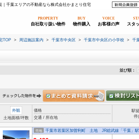
覧｜千葉エリアの不動産なら株式会社かまとり住宅
PROPERTY
BUY
VOICE
ST
自社取り扱い物件
物件購入
お客様の声
スタ
宅TOP
>
周辺施設案内
>
千葉市中央区
>
千葉市中央区の小学校
>
千
並び順：
外観
価格
駅
停
交通 / 所在地
土地面積/坪数
千葉市若葉区加曽利町 土地 JR総武線「千葉」駅
売地