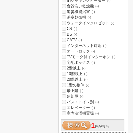
IHクッキングヒーター
(-)
食器洗い乾燥機
(-)
追焚機能浴室
(-)
浴室乾燥機
(-)
ウォークインクロゼット
(-)
CS
(-)
BS
(-)
CATV
(-)
インターネット対応
(-)
オートロック
(-)
TVモニタ付インターホン
(-)
宅配ボックス
(-)
2階以上
(-)
10階以上
(-)
20階以上
(-)
1階の物件
(-)
最上階
(-)
角部屋
(-)
バス・トイレ別
(-)
エレベーター
(-)
室内洗濯機置場
(-)
1
件が該当