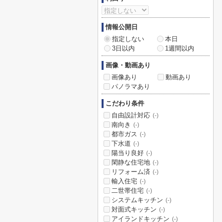
情報公開日
指定しない
本日
3日以内
1週間以内
画像・動画あり
画像あり
動画あり
パノラマあり
こだわり条件
自由設計対応
(-)
南向き
(-)
都市ガス
(-)
下水道
(-)
陽当り良好
(-)
閑静な住宅地
(-)
リフォーム済
(-)
輸入住宅
(-)
二世帯住宅
(-)
システムキッチン
(-)
対面式キッチン
(-)
アイランドキッチン
(-)