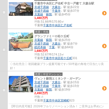
千葉市中央区仁戸名町 中古一戸建て 大森台駅
京成千原線
「
大森台
」駅 徒歩22分
京成千原線
「
千葉寺
」駅 徒歩37分
京葉線
「
蘇我
」駅 徒歩45分
1,480万円
坪数:
51.66坪/170.80㎡
千葉県
千葉市中央区
仁戸名町
売買｜売地
グランファミーロ松ケ丘町
京葉線
「
蘇我
」駅 徒歩25分
京成千原線
「
大森台
」駅 徒歩7分
総武本線
「
千葉
」駅 徒歩64分
1,680万円
坪数:
52.67坪/174.13㎡
千葉県
千葉市中央区
松ケ丘町
331
◇当社売主◇ 初回建築プラン提案可能です♪ 50坪超の角地で日当たり良
好！
売買｜中古マンション
ヴェント蘇我エミネンテ・ガーデン
京成千原線
「
大森台
」駅 徒歩15分
京成千原線
「
千葉寺
」駅 徒歩15分
京葉線
「
蘇我
」駅 徒歩19分
2,490万円
坪数:
-/-
千葉県
千葉市中央区
宮崎町
623
【即日内見可能】2026年フルリノベーション済み！ ご見学はお早めに♪