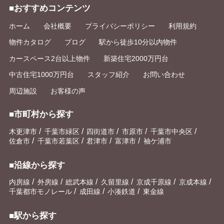
■おすすめコンテンツ
ホーム
会社概要
プライバシーポリシー
利用規約
物件カタログ
ブログ
駅から徒歩10分以内物件
カースペース2台以上物件
新築住宅2000万円台
中古住宅1000万円台
スタッフ紹介
お問い合わせ
周辺施設
お客様の声
■市町村から探す
/
/
/
/
/
木更津市
千葉市緑区
四街道市
市原市
千葉市中央区
/
/
/
/
佐倉市
千葉市若葉区
君津市
富津市
袖ケ浦市
■沿線から探す
/
/
/
/
/
/
内房線
外房線
総武本線
久留里線
京成千原線
京成本線
/
/
/
千葉都市モノレール
成田線
小湊鉄道
東金線
■駅から探す