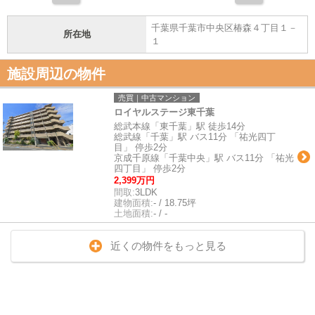
千葉県千葉市中央区椿森４丁目１－
所在地
１
施設周辺の物件
売買｜中古マンション
ロイヤルステージ東千葉
総武本線「東千葉」駅 徒歩14分
総武線「千葉」駅 バス11分 「祐光四丁
目」 停歩2分
京成千原線「千葉中央」駅 バス11分 「祐光
四丁目」 停歩2分
2,399万円
間取:
3LDK
建物面積:
- / 18.75坪
土地面積:
- / -
近くの物件をもっと見る