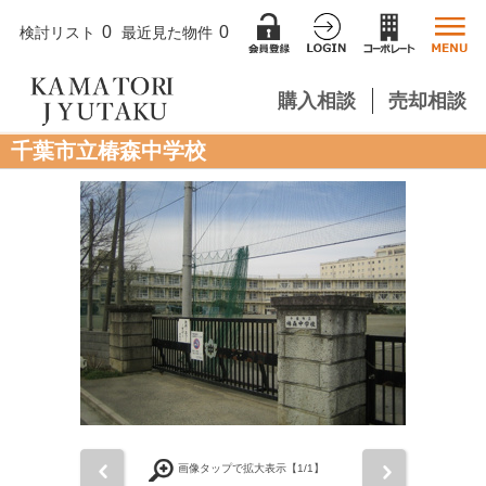
0
0
検討リスト
最近見た物件
購入相談
売却相談
千葉市立椿森中学校
前
次
画像タップで拡大表示【
1
/1】