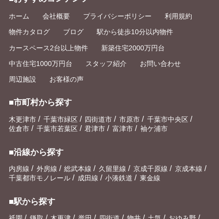
ホーム
会社概要
プライバシーポリシー
利用規約
物件カタログ
ブログ
駅から徒歩10分以内物件
カースペース2台以上物件
新築住宅2000万円台
中古住宅1000万円台
スタッフ紹介
お問い合わせ
周辺施設
お客様の声
■市町村から探す
/
/
/
/
/
木更津市
千葉市緑区
四街道市
市原市
千葉市中央区
/
/
/
/
佐倉市
千葉市若葉区
君津市
富津市
袖ケ浦市
■沿線から探す
/
/
/
/
/
/
内房線
外房線
総武本線
久留里線
京成千原線
京成本線
/
/
/
千葉都市モノレール
成田線
小湊鉄道
東金線
■駅から探す
/
/
/
/
/
/
/
/
祇園
鎌取
木更津
誉田
四街道
物井
土気
おゆみ野