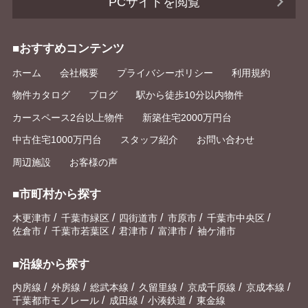
PCサイトを閲覧
■おすすめコンテンツ
ホーム
会社概要
プライバシーポリシー
利用規約
物件カタログ
ブログ
駅から徒歩10分以内物件
カースペース2台以上物件
新築住宅2000万円台
中古住宅1000万円台
スタッフ紹介
お問い合わせ
周辺施設
お客様の声
■市町村から探す
/
/
/
/
/
木更津市
千葉市緑区
四街道市
市原市
千葉市中央区
/
/
/
/
佐倉市
千葉市若葉区
君津市
富津市
袖ケ浦市
■沿線から探す
/
/
/
/
/
/
内房線
外房線
総武本線
久留里線
京成千原線
京成本線
/
/
/
千葉都市モノレール
成田線
小湊鉄道
東金線