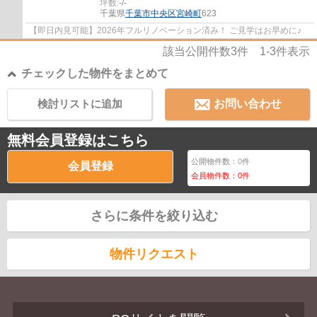
坪数:
-/-
千葉県
千葉市中央区
宮崎町
623
【即日内見可能】2026年フルリノベーション済み！ ご見学はお早めに♪
該当公開件数
3
件
1-3
件表示
チェックした物件をまとめて
検討リストに追加
お問い合わせ
無料会員登録はこちら
公開物件数：
0
件
会員登録
会員物件数：
0
件
さらに条件を絞り込む
物件リクエスト