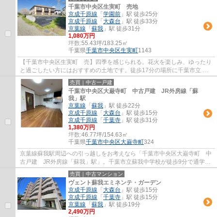
千葉市中央区生実町 売地
京成千原線
「
学園前
」駅 徒歩25分
京成千原線
「
大森台
」駅 徒歩33分
京葉線
「
蘇我
」駅 徒歩31分
1,080万円
坪数:
55.43坪/183.25㎡
千葉県
千葉市中央区
生実町
1143
【千葉市中央区生実町 売】四季を感じられる。花火を楽しみ、ゆったり
と過ごしたい方にはおすすめの土地です。徒歩17分の場所に千葉市立 生
浜東小学校もあり。周辺環境も良好なエリア...
売買｜中古一戸建
千葉市中央区大巌寺町 中古戸建 JR外房線「蘇
我」駅
京葉線
「
蘇我
」駅 徒歩22分
京成千原線
「
大森台
」駅 徒歩15分
京成千原線
「
千葉寺
」駅 徒歩31分
1,380万円
坪数:
46.77坪/154.63㎡
千葉県
千葉市中央区
大巌寺町
324
京葉線蘇我駅周辺への引っ越しをお考えなら「千葉市中央区大巌寺町 中
古戸建 JR外房線「蘇我」駅」。千葉市立蘇我中学校が徒歩9分で通学に
も便利です。フローリングにこだわりのある...
売買｜中古マンション
ヴェント蘇我エミネンテ・ガーデン
京成千原線
「
大森台
」駅 徒歩15分
京成千原線
「
千葉寺
」駅 徒歩15分
京葉線
「
蘇我
」駅 徒歩19分
2,490万円